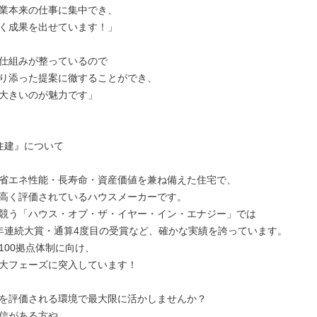
業本来の仕事に集中でき、

く成果を出せています！」

仕組みが整っているので

り添った提案に徹することができ、

大きいのが魅力です」

住建』について

省エネ性能・長寿命・資産価値を兼ね備えた住宅で、

高く評価されているハウスメーカーです。

競う「ハウス・オブ・ザ・イヤー・イン・エナジー」では

年連続大賞・通算4度目の受賞など、確かな実績を誇っています。

100拠点体制に向け、

大フェーズに突入しています！

を評価される環境で最大限に活かしませんか？

信がある方や、
