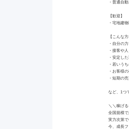
・普通自動
【歓迎】

・宅地建物
【こんな方
・自分の力
・接客や人
・安定した
・若いうち
・お客様の
・短期の売
など、1つ
＼＼稼げる
全国規模で
実力次第で年
今、成長フ