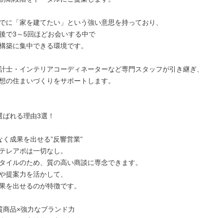
でに「家を建てたい」という強い意思を持っており、

後で3～5回ほどお会いする中で

構築に集中できる環境です。

計士・インテリアコーディネーターなど専門スタッフが引き継ぎ、

想の住まいづくりをサポートします。

選ばれる理由3選！

なく成果を出せる”反響営業”

テレアポは一切なし。

タイルのため、質の高い商談に専念できます。

や提案力を活かして、

果を出せるのが特徴です。

質商品×強力なブランド力
