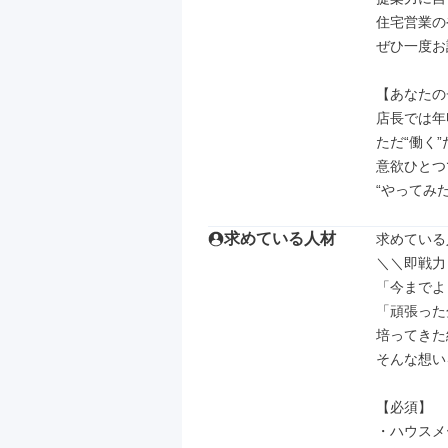
住宅営業の
ぜひ一度お
【あなたの
店長では年収
ただ“働く
意欲ひとつ
“やってみ
求めている人材
求めている
＼＼即戦力
「今までよ
「頑張った
培ってきた
そんな想い
【必須】

・ハウスメ