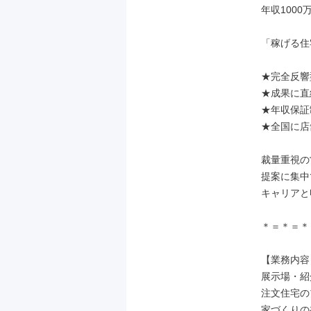
年収100
「稼げる住
★完全反響
★成果に直
★年収保証
★全国に店
裁量重視の
提案に集中
キャリアと
＊＝＊＝＊

【業務内容】
展示場・紹
注文住宅の
家づくりの