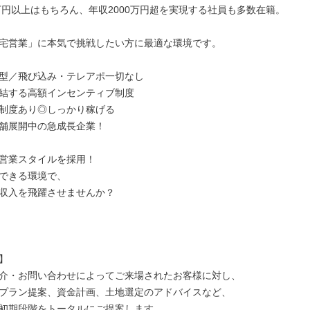
0万円以上はもちろん、年収2000万円超を実現する社員も多数在籍。

宅営業」に本気で挑戦したい方に最適な環境です。

型／飛び込み・テレアポ一切なし

結する高額インセンティブ制度

制度あり◎しっかり稼げる

舗展開中の急成長企業！

営業スタイルを採用！

できる環境で、

収入を飛躍させませんか？



介・お問い合わせによってご来場されたお客様に対し、

プラン提案、資金計画、土地選定のアドバイスなど、

初期段階をトータルにご提案します。
