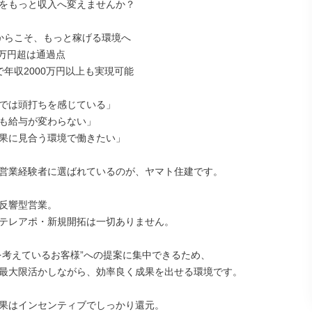
をもっと収入へ変えませんか？

からこそ、もっと稼げる環境へ

0万円超は通過点

年収2000万円以上も実現可能

では頭打ちを感じている」

も給与が変わらない」

果に見合う環境で働きたい」

営業経験者に選ばれているのが、ヤマト住建です。

反響型営業。

テレアポ・新規開拓は一切ありません。

を考えているお客様”への提案に集中できるため、

最大限活かしながら、効率良く成果を出せる環境です。

果はインセンティブでしっかり還元。
