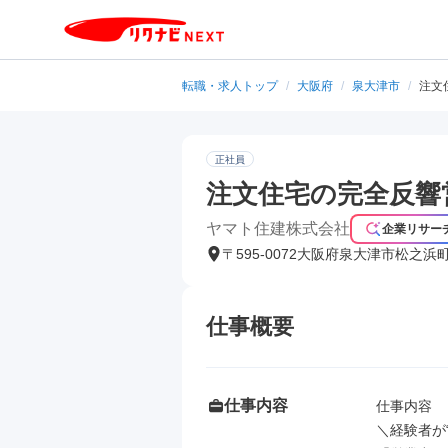
転職・求人トップ
/
大阪府
/
泉大津市
/
注文
正社員
注文住宅の完全反響営
ヤマト住建株式会社
企業リサー
〒595-0072大阪府泉大津市松之浜
仕事概要
仕事内容
仕事内容

＼経験者が