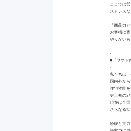
ここでは営
ストレスな
「商品力と
お客様に寄
やりがいも
-

■『ヤマト
-

私たちは、
国内外から
住宅性能を
史上初の2
現在は全国
さらなる拡
経験と実力
提案力に自