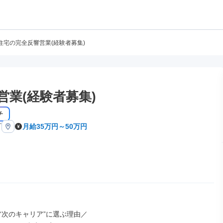
住宅の完全反響営業(経験者募集)
業(経験者募集)
チ
町
月給35万円～50万円
“次のキャリア”に選ぶ理由／
