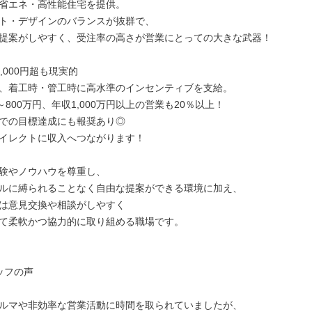
省エネ・高性能住宅を提供。

ト・デザインのバランスが抜群で、

提案がしやすく、受注率の高さが営業にとっての大きな武器！

,000円超も現実的

、着工時・管工時に高水準のインセンティブを支給。

～800万円、年収1,000万円以上の営業も20％以上！

での目標達成にも報奨あり◎

イレクトに収入へつながります！

験やノウハウを尊重し、

ルに縛られることなく自由な提案ができる環境に加え、

は意見交換や相談がしやすく

て柔軟かつ協力的に取り組める職場です。

フの声

ルマや非効率な営業活動に時間を取られていましたが、
