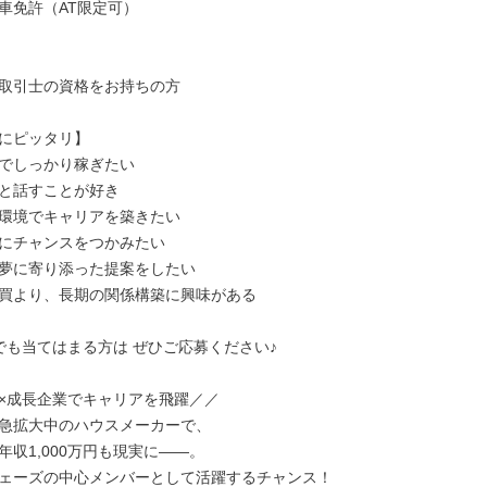
車免許（AT限定可）

取引士の資格をお持ちの方

にピッタリ】

でしっかり稼ぎたい

と話すことが好き

環境でキャリアを築きたい

にチャンスをつかみたい

夢に寄り添った提案をしたい

買より、長期の関係構築に興味がある

でも当てはまる方は ぜひご応募ください♪

×成長企業でキャリアを飛躍／／

急拡大中のハウスメーカーで、

収1,000万円も現実に――。

ェーズの中心メンバーとして活躍するチャンス！