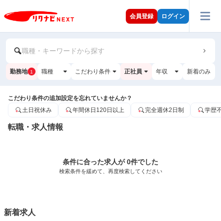
会員登録
ログイン
職種・キーワードから探す
勤務地
職種
こだわり条件
正社員
年収
新着のみ
1
こだわり条件の追加設定を忘れていませんか？
土日祝休み
年間休日120日以上
完全週休2日制
学歴
転職・求人情報
条件に合った求人が 0件でした
検索条件を緩めて、再度検索してください
新着求人