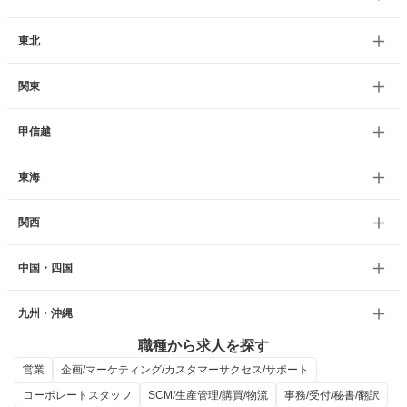
東北
関東
甲信越
東海
関西
中国・四国
九州・沖縄
職種から求人を探す
営業
企画/マーケティング/カスタマーサクセス/サポート
コーポレートスタッフ
SCM/生産管理/購買/物流
事務/受付/秘書/翻訳