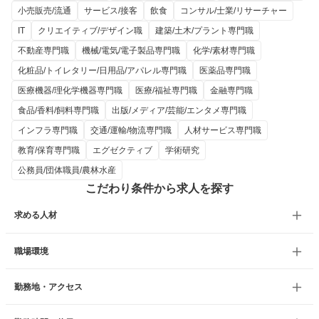
小売販売/流通
サービス/接客
飲食
コンサル/士業/リサーチャー
IT
クリエイティブ/デザイン職
建築/土木/プラント専門職
不動産専門職
機械/電気/電子製品専門職
化学/素材専門職
化粧品/トイレタリー/日用品/アパレル専門職
医薬品専門職
医療機器/理化学機器専門職
医療/福祉専門職
金融専門職
食品/香料/飼料専門職
出版/メディア/芸能/エンタメ専門職
インフラ専門職
交通/運輸/物流専門職
人材サービス専門職
教育/保育専門職
エグゼクティブ
学術研究
公務員/団体職員/農林水産
こだわり条件から求人を探す
求める人材
職場環境
勤務地・アクセス