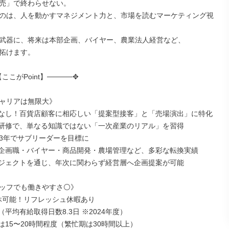
売」で終わらせない。

のは、人を動かすマネジメント力と、市場を読むマーケティング視
武器に、将来は本部企画、バイヤー、農業法人経営など、

拓けます。

ここがPoint】─────✥

ャリアは無限大》

なし！百貨店顧客に相応しい「提案型接客」と「売場演出」に特化

研修で、単なる知識ではない「一次産業のリアル」を習得

−3年でサブリーダーを目標に

企画職・バイヤー・商品開発・農場管理など、多彩な転換実績

ジェクトを通じ、年次に関わらず経営層へ企画提案が可能

ッフでも働きやすさ⚪》

休可能！リフレッシュ休暇あり

平均有給取得日数8.3日 ※2024年度）

は15〜20時間程度（繁忙期は30時間以上）
