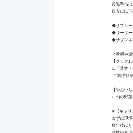
役職手当は
目安は以下
◆サブリーダー
◆リーダー：5
◆サブマネー
＜希望や適
【クック1／
∟「蒸す・
 半調理野菜の販売

【やおいち
∟旬の野菜
✬【キャリ
まずは現場
数年後はサ
適性や希望