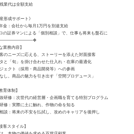
残業代は全額支給

産形成サポート》

年金：会社から毎月1万円を別途支給

ロの証券マンによる「個別相談」で、仕事も将来も盤石に

───────────✥

な業務内容】

客のニーズに応える、ストーリーを添えた対面接客

タと「旬」を掛け合わせた仕入れ・在庫の最適化

ジェクト（採用・商品開発等）への参画

なし。商品の魅力を引き出す「空間プロデュース」

教育体制】

抜研修：次世代の経営層・企画職を育てる特別プログラム

研修：実際に土に触れ、作物の命を知る

相談：将来の不安を払拭し、攻めのキャリアを後押し

接客スタイル】

は、本物の価値を求める百貨店顧客。
