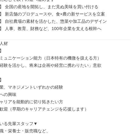
】 全国の産地を開拓し、まだ見ぬ美味を買い付ける

】 新店舗のプロデュースや、食×農の新サービスを立案

】 自社農場の素材を活かした、惣菜や加工品のデザイン

】 人事、教育、財務など、100年企業を支える根幹へ
人材



ミュニケーション能力（日本特有の機微を扱える方）

経験を活かし、将来は企画や経営に携わりたい」意欲



業、マネジメントいずれかの経験

への興味

ャリアを能動的に切り拓きたい方

歓迎（早期のキャリアチェンジを応援します）

いる先輩スタッフ▼

職・栄養士・販売職など、
