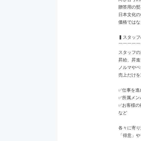
贈答用の熨
日本文化の
価格ではな
▍スタッフ
￣￣￣￣￣
スタッフの
昇給、昇進
ノルマやペ
売上だけを
✅仕事を進
✅所属メン
✅お客様の
など

各々に寄り
「得意」や