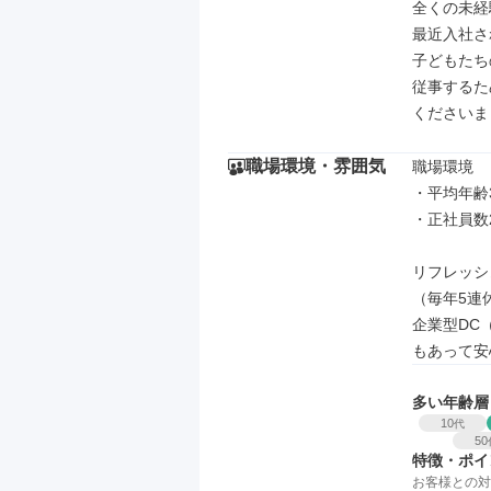
全くの未経
最近入社さ
子どもたち
従事するた
くださいま
職場環境・雰囲気
職場環境

・平均年齢
・正社員数2
リフレッシ
（毎年5連
企業型DC
もあって安
多い年齢層
10
代
50
特徴・ポイ
お客様との対