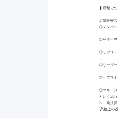
▍店舗での
￣￣￣￣￣
店舗販売ス
◎メンバー

 ↓

◎発注担当
 ↓

◎サブリー
 ↓

◎リーダー

 ↓

◎サブマネ
 ↓

◎マネージ
という流れ
※「発注担
 業務上の役割です。
