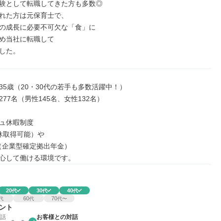
験として転職してきた方も多数◎

れた方は元保育士で、

の成長に必要不可欠な「食」に

め当社に転職して

した。
35歳（20・30代の若手も多数活躍中！）

77名（男性145名、女性132名）

ュ休暇制度

休取得可能）や

（企業型確定拠出年金）

心して働ける環境です。
20
30
40
代
代
代
60
70
代
代
代〜
ント
話
お客様との対話