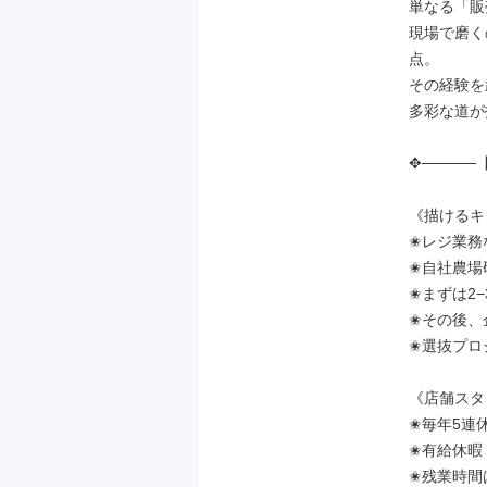
単なる「販
現場で磨く
点。

その経験を
多彩な道が
✥─────【
《描けるキ
✬レジ業務
✬自社農場
✬まずは2
✬その後、
✬選抜プロ
《店舗スタ
✬毎年5連
✬有給休暇（
✬残業時間