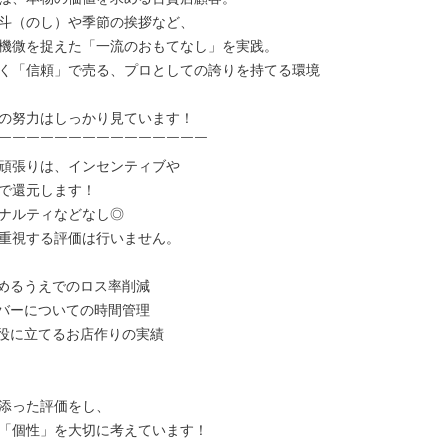
斗（のし）や季節の挨拶など、

機微を捉えた「一流のおもてなし」を実践。

く「信頼」で売る、プロとしての誇りを持てる環境

の努力はしっかり見ています！

￣￣￣￣￣￣￣￣￣￣￣￣￣￣￣

頑張りは、インセンティブや

で還元します！

ナルティなどなし◎

重視する評価は行いません。

めるうえでのロス率削減

バーについての時間管理

役に立てるお店作りの実績

添った評価をし、

「個性」を大切に考えています！
