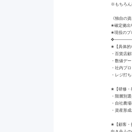
※もちろん
《独自の資
✬確定拠出
✬現役のプ
✥──────
✬【具体的
・百貨店顧
・数値デー
・社内プロ
・レジ打ち
✬【研修・
・階層別選
・自社農場
・資産形成
✬【顧客・
向き合うの