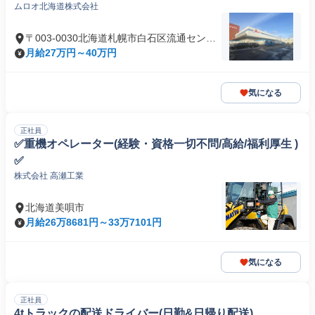
ムロオ北海道株式会社
〒003-0030北海道札幌市白石区流通センタ
ー
月給27万円～40万円
気になる
正社員
✅重機オペレーター(経験・資格一切不問/高給/福利厚生 )
✅
株式会社 高瀬工業
北海道美唄市
月給26万8681円～33万7101円
気になる
正社員
4tトラックの配送ドライバー(日勤&日帰り配送)