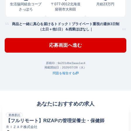
生活協同組合コープ
〒077-0012北海道
月給23万円
さっぽろ
留萌市大和田
商品と一緒に真心を届けるトドック！プライベート重視の週休3日制
（土日＋他1日）＆残業ほぼなし｜
応募画面へ進む
原稿ID：
9e201dbe3aaa1ac4
掲載開始日：
2026/07/28（火）
問題を報告する
あなたにおすすめの求人
業務委託
【フルリモート】RIZAPの管理栄養士・保健師
ＲＩＺＡＰ株式会社