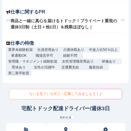
仕事に関するPR
商品と一緒に真心を届けるトドック！プライベート重視の
週休3日制（土日＋他1日）＆残業ほぼなし｜
仕事の特徴
業界未経験歓迎
社員登用あり
介護休暇あり
中途入社50％以上
車通勤OK
職場見学可
経験不問
管理職・マネジメント経験歓迎
女性管理職登用あり
研修あり
育休あり
女性が活躍中
交通費支給
服装自由
第二新卒歓迎
いま見ている求人へ応募してみましょう！
宅配トドック配達ドライバー/週休3日
契約社員