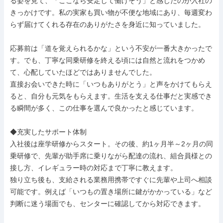
る姿を見て、「ここなら安定して働けそう」と感じたのが入社の
きっかけです。私の実家も買い物が不便な地域にあり、毎週変わ
らず届けてくれる存在のありがたさを身近に知っていました。

応募前は「道を覚えられるかな」という不安が一番大きかったで
す。でも、丁寧な同乗研修を終える頃には自然と流れをつかめ
て、心配していたほどではありませんでした。

直接お会いできた時に「いつもありがとう」と声をかけてもらえ
ると、自分も元気をもらえます。生活を支える仕事だと実感でき
る瞬間が多く、この仕事を選んで良かったと感じています。

◆充実したサポート体制

入社後は座学研修からスタート。その後、約1ヶ月半～2ヶ月の同
乗研修で、先輩が助手席に乗りながら配達の流れ、組合員様との
接し方、イレギュラー時の対応まで丁寧に教えます。

独り立ち後も、支給される業務用携帯ですぐに先輩や上司へ相談
可能です。例えば「いつもの置き場所に鍵がかかっている」など
判断に迷う場面でも、センターに確認してから対応できます。
