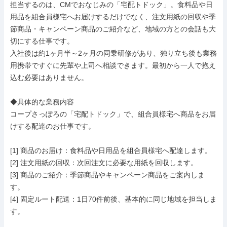
担当するのは、CMでおなじみの「宅配トドック」。食料品や日
用品を組合員様宅へお届けするだけでなく、注文用紙の回収や季
節商品・キャンペーン商品のご紹介など、地域の方との会話も大
切にする仕事です。

入社後は約1ヶ月半～2ヶ月の同乗研修があり、独り立ち後も業務
用携帯ですぐに先輩や上司へ相談できます。最初から一人で抱え
込む必要はありません。

◆具体的な業務内容

コープさっぽろの「宅配トドック」で、組合員様宅へ商品をお届
けする配達のお仕事です。

[1] 商品のお届け：食料品や日用品を組合員様宅へ配達します。

[2] 注文用紙の回収：次回注文に必要な用紙を回収します。

[3] 商品のご紹介：季節商品やキャンペーン商品をご案内しま
す。

[4] 固定ルート配送：1日70件前後、基本的に同じ地域を担当しま
す。
