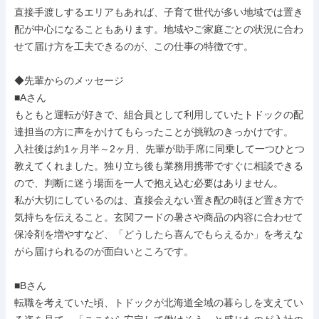
直接手渡しするエリアもあれば、子育て世代が多い地域では置き
配が中心になることもあります。地域やご家庭ごとの状況に合わ
せて届け方を工夫できるのが、この仕事の特徴です。

◆先輩からのメッセージ

■Aさん

もともと運転が好きで、組合員として利用していたトドックの配
達担当の方に声をかけてもらったことが挑戦のきっかけです。

入社後は約1ヶ月半～2ヶ月、先輩が助手席に同乗して一つひとつ
教えてくれました。独り立ち後も業務用携帯ですぐに相談できる
ので、判断に迷う場面を一人で抱え込む必要はありません。

私が大切にしているのは、直接会えない置き配の時ほど置き方で
気持ちを伝えること。玄関フードの暑さや商品の内容に合わせて
保冷剤を増やすなど、「どうしたら喜んでもらえるか」を考えな
がら届けられるのが面白いところです。

■Bさん

転職を考えていた頃、トドックが北海道全域の暮らしを支えてい