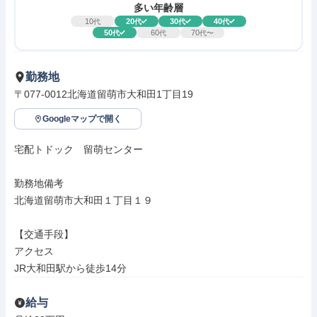
多い年齢層
10
20
30
40
代
代
代
代
50
60
70
代
代
代〜
勤務地
〒077-0012北海道留萌市大和田1丁目19
Googleマップで開く
宅配トドック　留萌センター

勤務地備考

北海道留萌市大和田１丁目１９

【交通手段】

アクセス

JR大和田駅から徒歩14分
給与