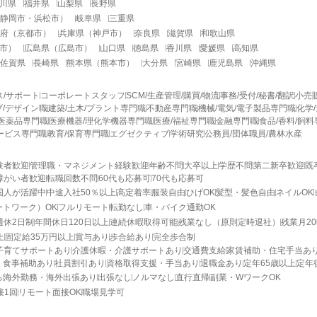
川県
福井県
山梨県
長野県
静岡市
・
浜松市
）
岐阜県
三重県
府
（
京都市
）
兵庫県
（
神戸市
）
奈良県
滋賀県
和歌山県
市
）
広島県
（
広島市
）
山口県
徳島県
香川県
愛媛県
高知県
佐賀県
長崎県
熊本県
（
熊本市
）
大分県
宮崎県
鹿児島県
沖縄県
ス/サポート
コーポレートスタッフ
SCM/生産管理/購買/物流
事務/受付/秘書/翻訳
小売
/デザイン職
建築/土木/プラント専門職
不動産専門職
機械/電気/電子製品専門職
化学
医薬品専門職
医療機器/理化学機器専門職
医療/福祉専門職
金融専門職
食品/香料/飼
ービス専門職
教育/保育専門職
エグゼクティブ
学術研究
公務員/団体職員/農林水産
験者歓迎
管理職・マネジメント経験歓迎
年齢不問
大卒以上
学歴不問
第二新卒歓迎
既
障がい者歓迎
転職回数不問
60代も応募可
70代も応募可
国人が活躍中
中途入社50％以上
高定着率
服装自由
ひげOK
髪型・髪色自由
ネイルOK
ートワーク）OK
フルリモート
転勤なし
車・バイク通勤OK
週休2日制
年間休日120日以上
連続休暇取得可能
残業なし（原則定時退社）
残業月2
上
固定給35万円以上
賞与あり
歩合給あり
完全歩合制
子育てサポートあり
介護休暇・介護サポートあり
交通費支給
家賃補助・住宅手当あ
・食事補助あり
社員割引あり
資格取得支援・手当あり
退職金あり
定年65歳以上
定年
る
海外勤務・海外出張あり
出張なし
ノルマなし
直行直帰
副業・WワークOK
接1回
リモート面接OK
職場見学可