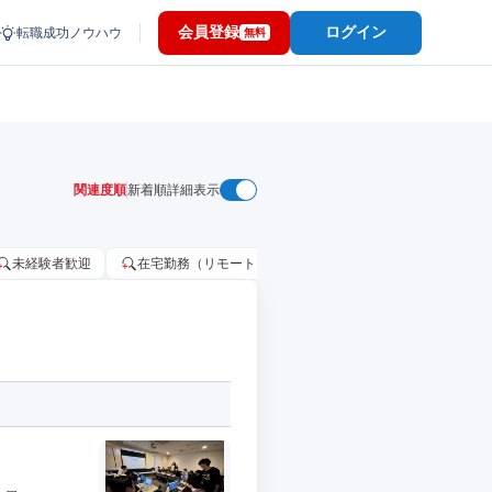
会員登録
ログイン
転職成功ノウハウ
無料
関連度順
新着順
詳細表示
未経験者歓迎
在宅勤務（リモートワーク）OK
家賃補助・住宅手当