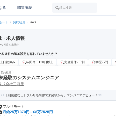
なる
閲覧履歴
求人検索
モート
/
契約社員
/
aws
職・求人情報
〜
3
件目を表示中
わり条件の追加設定を忘れていませんか？
土日祝休み
年間休日120日以上
完全週休2日制
学歴不問
契約社員
未経験のシステムエンジニア
株式会社三河屋
【別業務なし】フルリモ研修で未経験から、エンジニアデビュー！
フルリモート
月給25万1370円～68万7525円