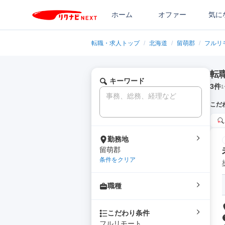
ホーム
オファー
気に
転職・求人トップ
/
北海道
/
留萌郡
/
フルリ
転
キーワード
3
件
1
こだ
勤務地
留萌郡
条件をクリア
職種
こだわり条件
フルリモート