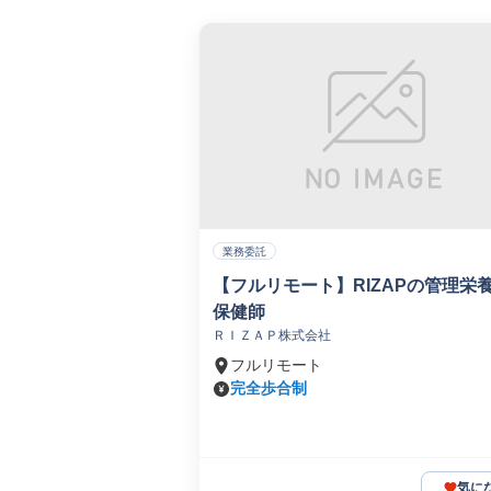
業務委託
【フルリモート】RIZAPの管理栄
保健師
ＲＩＺＡＰ株式会社
フルリモート
完全歩合制
気に