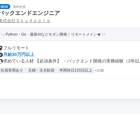
NEW
契約社員
バックエンドエンジニア
株式会社ＳｋｙＡｐｐｌｅ
Python・Go・最新AIなどモダン開発！リモートメイン★
フルリモート
月給30万円以上
求めている人材 【必須条件】 ・バックエンド開発の実務経験（2年以上
社員登用あり
主婦・主夫歓迎
年間休日120日以上
+22個