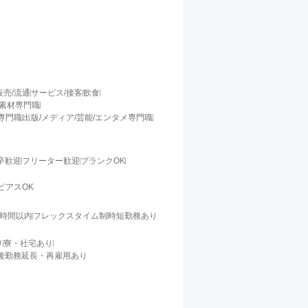
販売/流通
サービス/接客
飲食
/素材専門職
料専門職
出版/メディア/芸能/エンタメ専門職
卒歓迎
フリーター歓迎
ブランクOK
ピアスOK
0時間以内
フレックスタイム制
時短勤務あり
り
寮・社宅あり
後勤務延長・再雇用あり