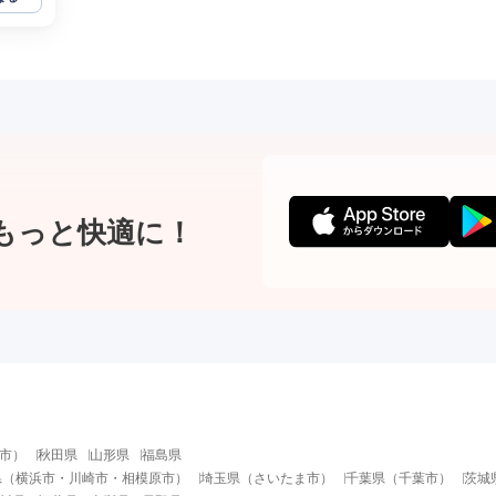
もっと快適に！
市
）
秋田県
山形県
福島県
県
（
横浜市
・
川崎市
・
相模原市
）
埼玉県
（
さいたま市
）
千葉県
（
千葉市
）
茨城