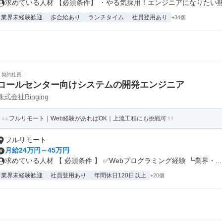
求めている人材 【必須条件】 ・やる気採用！エンジニアになりたい熱量
業界未経験歓迎
歩合給あり
ランチタイム
社員登用あり
+34個
契約社員
コールセンター向けシステムの開発エンジニア
株式会社Ringing
フルリモート｜Web経験があればOK｜上流工程にも挑戦可
フルリモート
月給24万円～45万円
求めている人材 【 必須条件 】 ✅Webプログラミング経験 ┗業界・...
業界未経験歓迎
社員登用あり
年間休日120日以上
+20個