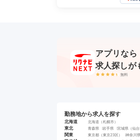
アプリなら
求人探しが
無料
勤務地から求人を探す
北海道
北海道
（
札幌市
）
東北
青森県
岩手県
宮城県
（
仙台
関東
東京都
（
東京23区
）
神奈川