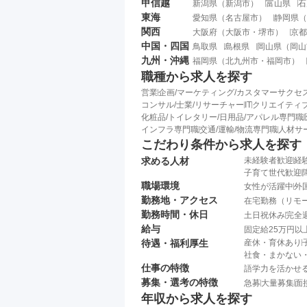
甲信越
新潟県
（
新潟市
）
富山県
石
東海
愛知県
（
名古屋市
）
静岡県
（
関西
大阪府
（
大阪市
・
堺市
）
京都
中国・四国
鳥取県
島根県
岡山県
（
岡山
九州・沖縄
福岡県
（
北九州市
・
福岡市
）
職種から求人を探す
営業
企画/マーケティング/カスタマーサクセ
コンサル/士業/リサーチャー
IT
クリエイティブ
化粧品/トイレタリー/日用品/アパレル専門職
インフラ専門職
交通/運輸/物流専門職
人材サ
こだわり条件から求人を探す
求める人材
未経験者歓迎
経
子育て世代歓迎
職場環境
女性が活躍中
外
勤務地・アクセス
在宅勤務（リモ
勤務時間・休日
土日祝休み
完全
給与
固定給25万円以
待遇・福利厚生
産休・育休あり
社食・まかない
仕事の特徴
語学力を活かせ
募集・選考の特徴
急募
大量募集
面
年収から求人を探す