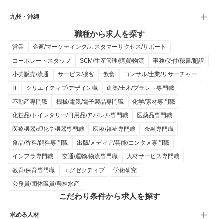
九州・沖縄
職種から求人を探す
営業
企画/マーケティング/カスタマーサクセス/サポート
コーポレートスタッフ
SCM/生産管理/購買/物流
事務/受付/秘書/翻訳
小売販売/流通
サービス/接客
飲食
コンサル/士業/リサーチャー
IT
クリエイティブ/デザイン職
建築/土木/プラント専門職
不動産専門職
機械/電気/電子製品専門職
化学/素材専門職
化粧品/トイレタリー/日用品/アパレル専門職
医薬品専門職
医療機器/理化学機器専門職
医療/福祉専門職
金融専門職
食品/香料/飼料専門職
出版/メディア/芸能/エンタメ専門職
インフラ専門職
交通/運輸/物流専門職
人材サービス専門職
教育/保育専門職
エグゼクティブ
学術研究
公務員/団体職員/農林水産
こだわり条件から求人を探す
求める人材