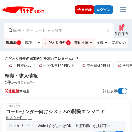
会員登録
ログイン
職種・キーワードから探す
条件保存
勤務地
職種
こだわり条件
契約社員
年収
新着のみ
1
1
こだわり条件の追加設定を忘れていませんか？
土日祝休み
年間休日120日以上
完全週休2日制
学歴
転職・求人情報
1
件
1
〜
1
件目を表示中
関連度順
新着順
詳細表示
契約社員
コールセンター向けシステムの開発エンジニア
株式会社Ringing
フルリモート｜Web経験があればOK｜上流工程にも挑戦可