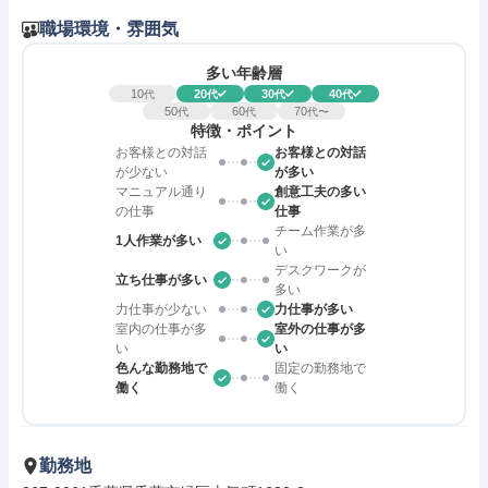
職場環境・雰囲気
多い年齢層
10
20
30
40
代
代
代
代
50
60
70
代
代
代〜
特徴・ポイント
お客様との対話
お客様との対話
が少ない
が多い
マニュアル通り
創意工夫の多い
の仕事
仕事
チーム作業が多
1人作業が多い
い
デスクワークが
立ち仕事が多い
多い
力仕事が少ない
力仕事が多い
室内の仕事が多
室外の仕事が多
い
い
色んな勤務地で
固定の勤務地で
働く
働く
勤務地