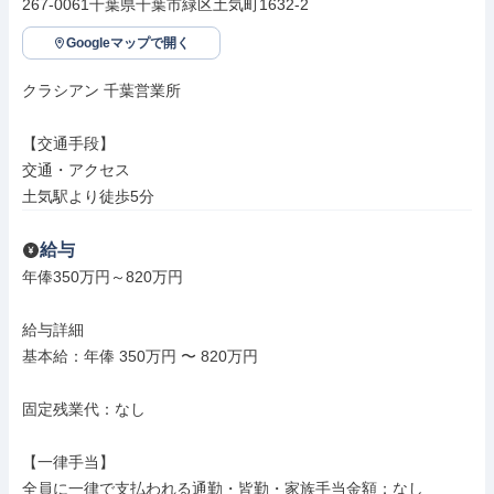
267-0061千葉県千葉市緑区土気町1632-2
Googleマップで開く
クラシアン 千葉営業所

【交通手段】

交通・アクセス

土気駅より徒歩5分
給与
年俸350万円～820万円

給与詳細

基本給：年俸 350万円 〜 820万円

固定残業代：なし

【一律手当】

全員に一律で支払われる通勤・皆勤・家族手当金額：なし
