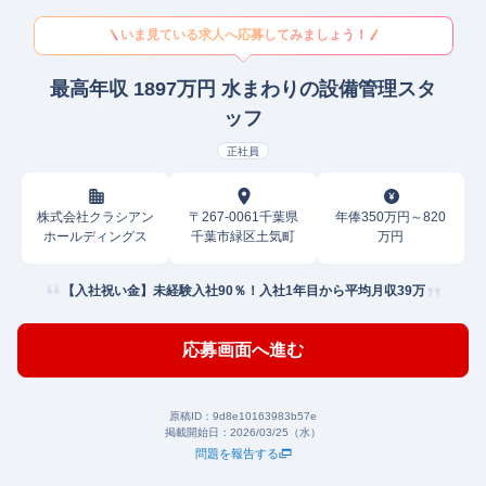
いま見ている求人へ応募してみましょう！
最高年収 1897万円 水まわりの設備管理スタ
ッフ
正社員
株式会社クラシアン
〒267-0061千葉県
年俸350万円～820
ホールディングス
千葉市緑区土気町
万円
【入社祝い金】未経験入社90％！入社1年目から平均月収39万
応募画面へ進む
原稿ID：
9d8e10163983b57e
掲載開始日：
2026/03/25（水）
問題を報告する