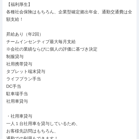
【福利厚生】

各種社会保険はもちろん、企業型確定拠出年金、通勤交通費は全
額支給！

昇給あり（年2回）

チームインセンティブ最大毎月支給

※会社の業績ならびに個人の評価に基づき決定

制服貸与

社用携帯貸与

タブレット端末貸与

ライフプラン手当

DC手当

駐車場手当

社用車貸与

・社用車貸与

一人１台社用車を貸与しているため、

お客様先訪問はもちろん、

通勤での利用もできます！
