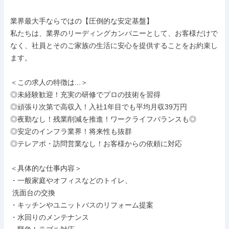
業界最大手ならではの【圧倒的な安定基盤】

私たちは、業界のリーディングカンパニーとして、お客様だけで
なく、社員とそのご家族の生活に安心を提供することをお約束し
ます。

＜この求人の特徴は...＞

◎未経験歓迎！充実の研修でプロの技術を習得

◎頑張り次第で高収入！入社1年目でも平均月収39万円

◎夜勤なし！残業削減を推進！ワークライフバランスも◎

◎安定のインフラ業界！将来性も抜群

◎テレアポ・訪問営業なし！お客様からの依頼に対応

＜具体的な仕事内容＞

・一般家庭やオフィスなどのトイレ、

 洗面台の交換

・キッチンやユニットバスのリフォーム提案

・水回りのメンテナンス
