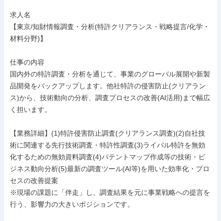
求人名

【東京/知財情報調査・分析(特許クリアランス・戦略提言/化学・
材料分野)】

仕事の内容

国内外の特許調査・分析を通じて、事業のグローバル展開や新製
品開発をバックアップします。他社特許の侵害防止(クリアラン
ス)から、技術動向の分析、調査プロセスの改善(AI活用)まで幅広
く担います。

【業務詳細】(1)特許侵害防止調査(クリアランス調査)(2)自社技
術に関連する先行技術調査・特許性調査(3)ライバル特許を無効
化するための無効資料調査(4)パテントマップ作成等の技術・ビ
ジネス動向分析(5)最新の調査ツール(AI等)を用いた効率化・プロ
セスの改善提案

※現場の課題に「伴走」し、調査結果を元に事業戦略への提言を
行う、影響力の大きいポジションです。
