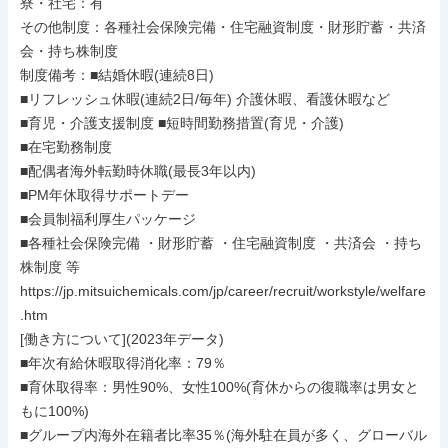
寮・社宅：有

その他制度：各種社会保険完備・住宅融資制度・財形貯蓄・共済
会・持ち株制度

制度備考：■結婚休暇(連続8日)

■リフレッシュ休暇(連続2日/毎年) 介護休暇、看護休暇など

■育児・介護支援制度 ■短時間勤務措置(育児・介護)

■在宅勤務制度

■配偶者海外転勤時休職(最長3年以内)

■PM年休取得サポートデー

■会員制福利厚生パッケージ

■各種社会保険完備 ・財形貯蓄 ・住宅融資制度 ・共済会 ・持ち
株制度 等

https://jp.mitsuichemicals.com/jp/career/recruit/workstyle/welfare
.htm

[働き方について](2023年データ)

■年次有給休暇取得消化率：79％

■育休取得率：男性90%、女性100%(育休からの復職率は男女と
もに100%)

■グループ内海外在籍者比率35％(海外駐在員が多く、グローバル