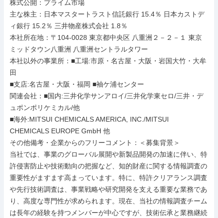
株式公開：プライム市場

主な株主：日本マスタートラスト信託銀行 15.4％ 日本カストデ
ィ銀行 15.2％ 三井物産株式会社 1.8％

本社所在地：〒104-0028 東京都中央区 八重洲２－２－１ 東京
ミッドタウン八重洲 八重洲セントラルタワー

本社以外の事業所：■工場:市原・名古屋・大阪・岩国大竹・大牟
田

■支店:名古屋・大阪・福岡 ■袖ケ浦センター

関連会社：■国内:三井化学サンアロイ/三井化学東セロ/三井・デ
ュポンポリケミカル/他

■海外:MITSUI CHEMICALS AMERICA, INC./MITSUI 
CHEMICALS EUROPE GmbH 他

その他備考・企業からのフリーコメント：＜募集背景＞

当社では、事業のグローバル展開や新製品開発の加速に伴い、特
許侵害防止や技術動向の把握など、知的財産に関する情報調査の
重要性がますます高まっています。特に、特許クリアランス調査
や先行技術調査は、事業戦略や研究開発を支える重要な業務であ
り、高度な専門性が求められます。現在、当社の情報調査チーム
は長年の経験を持つメンバーが中心ですが、技術伝承と業務継続