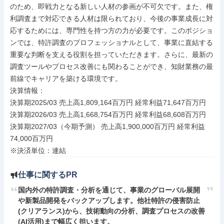
のため、即戦力となる新しい人材の参画が不可欠です。また、権
利調査まで対応できる人材は限られており、今後の事業成長に対
応するためには、専門性を持つ方の力が必要です。このポジショ
ンでは、特許調査のプロフェッショナルとして、事業に直結する
重要な判断を支える役割を担っていただきます。さらに、最新の
調査ツールやプロセス改善にも関わることができ、知財業務の最
前線でキャリアを築ける環境です。

決算情報：

決算期2025/03 売上高1,809,164百万円 経常利益71,647百万円

決算期2026/03 売上高1,668,754百万円 経常利益68,608百万円

決算期2027/03（今期予測） 売上高1,900,000百万円 経常利益
74,000百万円

※決済単位：連結
仕事に関するPR
国内外の特許調査・分析を通じて、事業のグローバル展開
や新製品開発をバックアップします。他社特許の侵害防止
(クリアランス)から、技術動向の分析、調査プロセスの改善
(AI活用)まで幅広く担います。