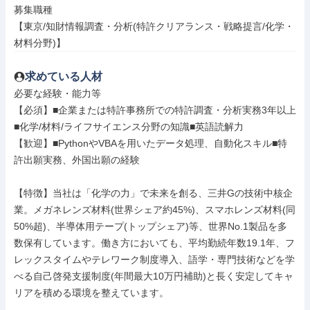
募集職種

【東京/知財情報調査・分析(特許クリアランス・戦略提言/化学・
材料分野)】
求めている人材
必要な経験・能力等

【必須】■企業または特許事務所での特許調査・分析実務3年以上
■化学/材料/ライフサイエンス分野の知識■英語読解力

【歓迎】■PythonやVBAを用いたデータ処理、自動化スキル■特
許出願実務、外国出願の経験

【特徴】当社は「化学の力」で未来を創る、三井Gの技術中核企
業。メガネレンズ材料(世界シェア約45%)、スマホレンズ材料(同
50%超)、半導体用テープ(トップシェア)等、世界No.1製品を多
数保有しています。働き方においても、平均勤続年数19.1年、フ
レックスタイムやテレワーク制度導入、語学・専門技術などを学
べる自己啓発支援制度(年間最大10万円補助)と長く安定してキャ
リアを積める環境を整えています。
