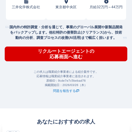
三井化学株式会社
東京都中央区
月給32万円～44万円
国内外の特許調査・分析を通じて、事業のグローバル展開や新製品開発
をバックアップします。他社特許の侵害防止(クリアランス)から、技術
動向の分析、調査プロセスの改善(AI活用)まで幅広く担います。
リクルートエージェントの
応募画面へ進む
この求人は職業紹介事業者による紹介案件です。
応募情報は職業紹介事業者に送信されます。
原稿ID：
9cde7e7c5bebad76
掲載開始日：
2026/03/26（木）
問題を報告する
あなたにおすすめの求人