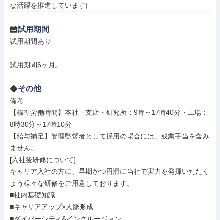
な活躍を推進しています)
試用期間
試用期間あり

試用期間6ヶ月。
その他
備考

【標準労働時間】本社・支店・研究所：9時～17時40分・工場：
8時30分～17時10分

【給与補足】管理監督者として採用の場合には、残業手当を含み
ません。

[入社後研修について]

キャリア入社の方に、早期かつ円滑に当社で実力を発揮いただく
よう様々な研修をご用意しております。

■社内基礎知識

■キャリアアップ×人脈形成

■ダイバーシティ&インクルージョン
