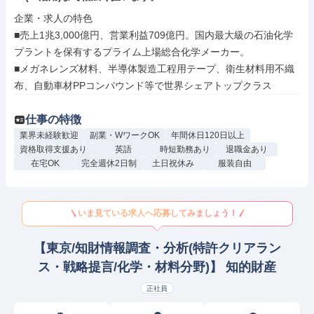
企業・求人の特色

■売上1兆3,000億円、営業利益709億円。国内最大級の石油化学
プラントを保有するプライム上場総合化学メーカー。

■メガネレンズ材料、半導体製造工程用テープ、衛生材料用不織
布、自動車材PPコンパウンド等で世界シェアトップクラス
仕事の特徴
業界未経験歓迎
副業・WワークOK
年間休日120日以上
資格取得支援あり
英語
時短勤務あり
退職金あり
在宅OK
完全週休2日制
土日祝休み
服装自由
いま見ている求人へ応募してみましょう！
【東京/知財情報調査・分析(特許クリアラン
ス・戦略提言/化学・材料分野)】 知的財産
正社員