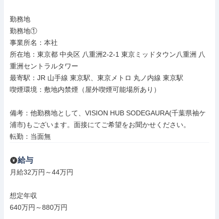
勤務地

勤務地①

事業所名：本社

所在地：東京都 中央区 八重洲2-2-1 東京ミッドタウン八重洲 八
重洲セントラルタワー

最寄駅：JR 山手線 東京駅、東京メトロ 丸ノ内線 東京駅

喫煙環境：敷地内禁煙（屋外喫煙可能場所あり）

備考：他勤務地として、VISION HUB SODEGAURA(千葉県袖ケ
浦市)もございます。面接にてご希望をお聞かせください。

転勤：当面無
給与
月給32万円～44万円

想定年収

640万円～880万円
