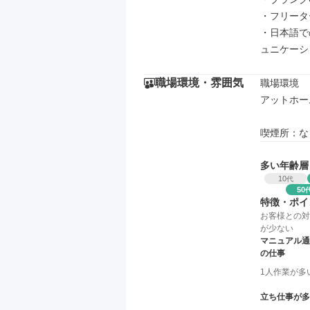
・フリータ
・日本語で
ュニケーシ
職場環境・雰囲気
職場環境

アットホー
喫煙所：な
多い年齢層
10
代
50
特徴・ポイ
お客様との対
が少ない
マニュアル通
の仕事
1人作業が多
立ち仕事が多