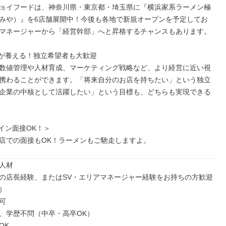
ョイフードは、神奈川県・東京都・埼玉県に『横浜家系ラーメン極
みや）』を6店舗展開中！今後も各地で新規オープンを予定してお
マネージャーから「経営幹部」へと昇格するチャンスもあります。

が養える！独立希望者も大歓迎

数値管理や人材育成、マーケティング戦略など、より経営に近い視
携わることができます。「将来自分のお店を持ちたい」という独立
企業の中核として活躍したい」という目標も、どちらも実現できる
イン面接OK！＞

店での面接もOK！ラーメンもご馳走しますよ。
人材

の店長経験、またはSV・エリアマネージャー経験をお持ちの方歓迎




、学歴不問（中卒・高卒OK）

K
