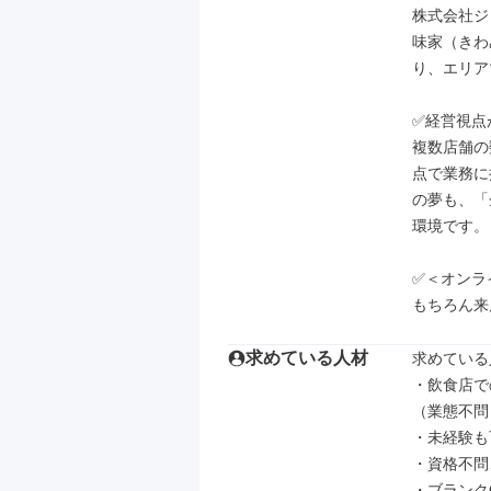
株式会社ジ
味家（きわ
り、エリア
✅経営視点
複数店舗の
点で業務に
の夢も、「
環境です。

✅＜オンラ
もちろん来
求めている人材
求めている
・飲食店で
（業態不問）
・未経験も可
・資格不問
・ブランクO