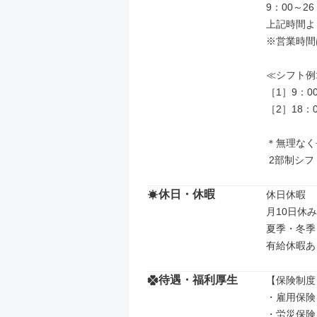
9：00～26：
上記時間よ
※営業時間
≪シフト例≫
［1］9：00
［2］18：0
＊無理なく
 2部制シ
休日・休暇
休日休暇

月10日休み
夏季・冬季
有給休暇あ
待遇・福利厚生
【保険制度】
・雇用保険

・労災保険
