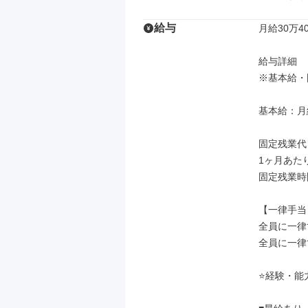
給与
月給30万40
給与詳細

※基本給・
基本給：月給
固定残業代
1ヶ月あたり
固定残業時
【一律手当】
全員に一律
全員に一律
⭐経験・能