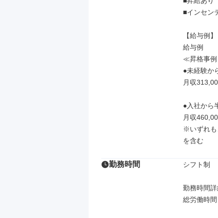
■昇給あり

■インセンテ
【給与例】

給与例

≪昇格事例
●未経験か
月収313,00
●入社から
月収460,00
※いずれも
を含む
勤務時間
シフト制

勤務時間詳細
総労働時間：