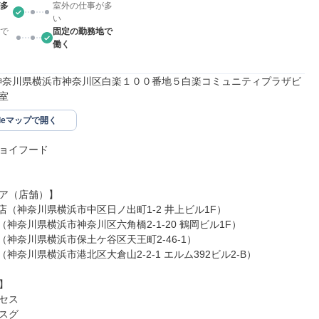
多
室外の仕事が多
い
で
固定の勤務地で
働く
065神奈川県横浜市神奈川区白楽１００番地５白楽コミュニティプラザビ
室
gleマップで開く
ョイフード

ア（店舗）】

店（神奈川県横浜市中区日ノ出町1-2 井上ビル1F）

（神奈川県横浜市神奈川区六角橋2-1-20 鶴岡ビル1F）

（神奈川県横浜市保土ケ谷区天王町2-46-1）

（神奈川県横浜市港北区大倉山2-2-1 エルム392ビル2-B）



セス

スグ