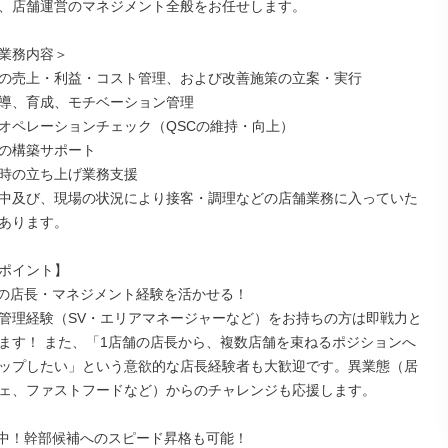
、店舗運営のマネジメント全般をお任せします。

業務内容＞

の売上・利益・コスト管理、および改善施策の立案・実行

導、育成、モチベーション管理

オペレーションチェック（QSCの維持・向上）

の構築サポート

時の立ち上げ業務支援

中及び、現場の状況により接客・調理などの店舗業務に入っていた
あります。

ポイント】

の店長・マネジメント経験を活かせる！

管理経験（SV・エリアマネージャーなど）をお持ちの方は即戦力と
ます！ また、「1店舗の店長から、複数店舗を束ねるポジションへ
ップしたい」という意欲的な店長経験者も大歓迎です。異業態（居
ェ、ファストフードなど）からのチャレンジも応援します。

中！幹部候補へのスピード昇格も可能！
