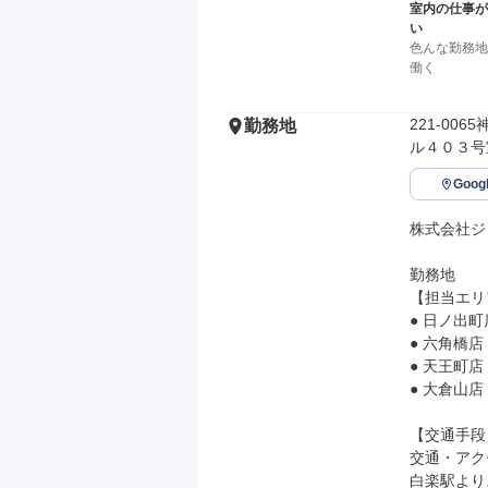
室内の仕事が
い
色んな勤務地
働く
221-0
勤務地
ル４０３号
Goo
株式会社ジ
勤務地

【担当エリ
● 日ノ出町
● 六角橋店
● 天王町店
● 大倉山店
【交通手段】
交通・アク
白楽駅より