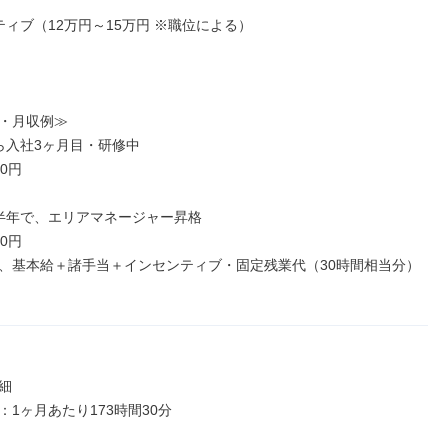
ィブ（12万円～15万円 ※職位による）

・月収例≫

ら入社3ヶ月目・研修中

0円

半年で、エリアマネージャー昇格

0円

、基本給＋諸手当＋インセンティブ・固定残業代（30時間相当分）


1ヶ月あたり173時間30分
