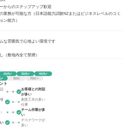
ーからのステップアップ歓迎

の業務が可能な方（日本語能力試験N2またはビジネスレベルのコミ
ョン能力）
ムな雰囲気で心地よい環境です

し（敷地内全て禁煙）
20
30
40
代
代
代
60
70
代
代
代〜
ント
話
お客様との対話
が多い
り
創意工夫の多い
仕事
チーム作業が多
い
い
デスクワークが
い
多い