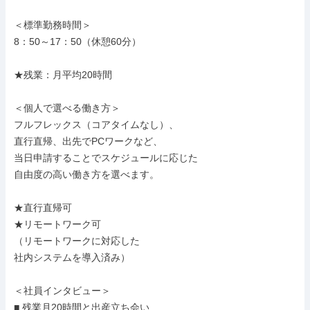
＜標準勤務時間＞

8：50～17：50（休憩60分）

★残業：月平均20時間

＜個人で選べる働き方＞

フルフレックス（コアタイムなし）、

直行直帰、出先でPCワークなど、

当日申請することでスケジュールに応じた

自由度の高い働き方を選べます。

★直行直帰可

★リモートワーク可

（リモートワークに対応した

社内システムを導入済み）

＜社員インタビュー＞

■ 残業月20時間と出産立ち会い
