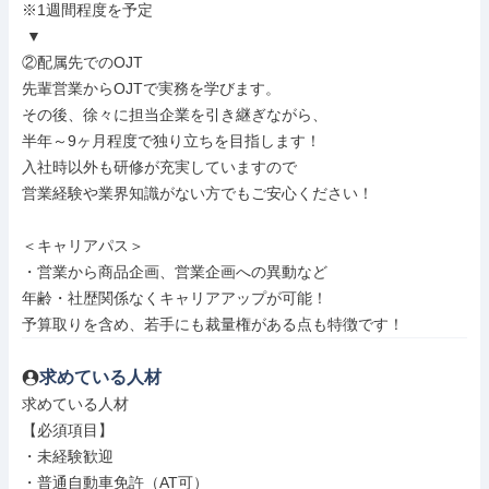
※1週間程度を予定

 ▼

②配属先でのOJT

先輩営業からOJTで実務を学びます。

その後、徐々に担当企業を引き継ぎながら、

半年～9ヶ月程度で独り立ちを目指します！

入社時以外も研修が充実していますので

営業経験や業界知識がない方でもご安心ください！

＜キャリアパス＞

・営業から商品企画、営業企画への異動など

年齢・社歴関係なくキャリアアップが可能！

予算取りを含め、若手にも裁量権がある点も特徴です！
求めている人材
求めている人材

【必須項目】

・未経験歓迎

・普通自動車免許（AT可）
