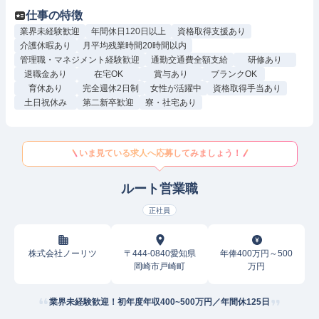
仕事の特徴
業界未経験歓迎
年間休日120日以上
資格取得支援あり
介護休暇あり
月平均残業時間20時間以内
管理職・マネジメント経験歓迎
通勤交通費全額支給
研修あり
退職金あり
在宅OK
賞与あり
ブランクOK
育休あり
完全週休2日制
女性が活躍中
資格取得手当あり
土日祝休み
第二新卒歓迎
寮・社宅あり
いま見ている求人へ応募してみましょう！
ルート営業職
正社員
株式会社ノーリツ
〒444-0840愛知県
年俸400万円～500
岡崎市戸崎町
万円
業界未経験歓迎！初年度年収400~500万円／年間休125日