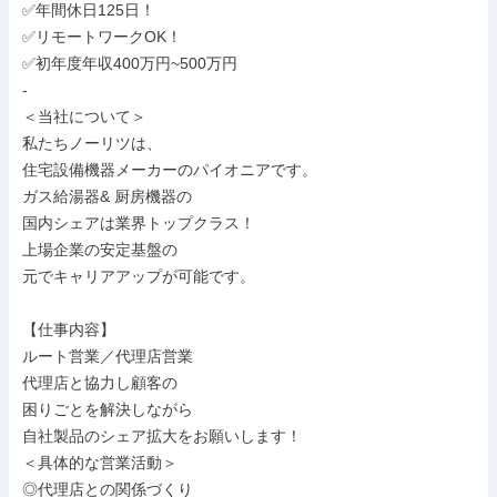
✅年間休日125日！

✅リモートワークOK！

✅初年度年収400万円~500万円

-

＜当社について＞

私たちノーリツは、

住宅設備機器メーカーのパイオニアです。

ガス給湯器& 厨房機器の

国内シェアは業界トップクラス！

上場企業の安定基盤の

元でキャリアアップが可能です。

【仕事内容】

ルート営業／代理店営業

代理店と協力し顧客の

困りごとを解決しながら

自社製品のシェア拡大をお願いします！

＜具体的な営業活動＞

◎代理店との関係づくり
