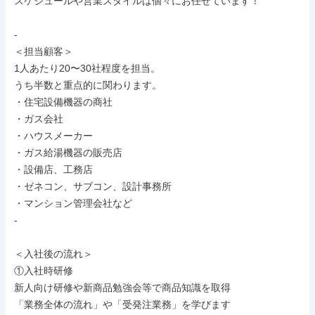
スケジュールや営業スタイルは個々にお任せています！

-

＜担当顧客＞

1人あたり20〜30社程度を担当。

うち半数と重点的に関わります。

・住宅設備機器の商社

・ガス会社

・ハウスメーカー

・ガス給湯機器の販売店

・設備店、工務店

・ゼネコン、サブコン、設計事務所

・マンション管理会社など

-

＜入社後の流れ＞

①入社時研修

新人向け研修や新商品勉強会等で商品知識を取得

「業務全体の流れ」や「受発注業務」を学びます
