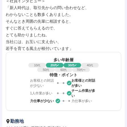
＜社員インタビュー＞

「新人時代は、取引先からの問い合わせなど、

わからないことも数多くありました。

そんなとき周囲の先輩に相談すると、

すぐに答えてもらえるので、

とても助かりましたね。

当社には、お互いに支え合い、

若手を育てる風土が根付いています」
多い年齢層
10
20
30
40
代
代
代
代
50
60
70
代
代
代〜
特徴・ポイント
お客様との対話
お客様との対話
が少ない
が多い
チーム作業が多
1人作業が多い
い
力仕事が少ない
力仕事が多い
勤務地