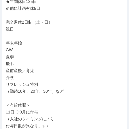
★年間休日125日

※他に計画有休5日

完全週休2日制（土・日）

祝日

年末年始

GW

夏季

慶弔

産前産後／育児

介護

リフレッシュ特別

（勤続10年、20年、30年）など

＜有給休暇＞

11日 ※9月に付与

（入社のタイミングにより

付与日数が異なります）