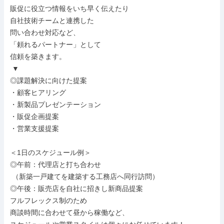
販促に役立つ情報をいち早く伝えたり

自社技術チームと連携した

問い合わせ対応など、

「頼れるパートナー」として

信頼を築きます。

 ▼

◎課題解決に向けた提案

・顧客ヒアリング

・新製品プレゼンテーション

・販促企画提案

・営業支援提案

＜1日のスケジュール例＞

◎午前：代理店と打ち合わせ

 （新築一戸建てを建築する工務店へ同行訪問）

◎午後：販売店を自社に招きし新商品提案

フルフレックス制のため

商談時間に合わせて昼から稼働など、
