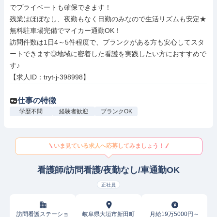
でプライベートも確保できます！

残業はほぼなし、夜勤もなく日勤のみなので生活リズムも安定★
無料駐車場完備でマイカー通勤OK！

訪問件数は1日4～5件程度で、ブランクがある方も安心してスタ
ートできます◎地域に密着した看護を実践したい方におすすめで
す♪

【求人ID：tryt-j-398998】
仕事の特徴
学歴不問
経験者歓迎
ブランクOK
いま見ている求人へ応募してみましょう！
看護師/訪問看護/夜勤なし/車通勤OK
正社員
訪問看護ステーショ
岐阜県大垣市新田町
月給19万5000円～