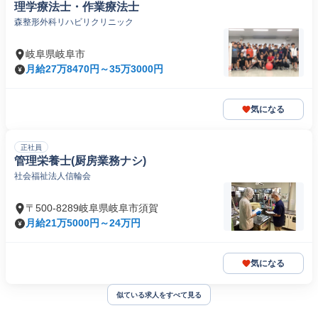
理学療法士・作業療法士
森整形外科リハビリクリニック
岐阜県岐阜市
月給27万8470円～35万3000円
気になる
正社員
管理栄養士(厨房業務ナシ)
社会福祉法人信輪会
〒500-8289岐阜県岐阜市須賀
月給21万5000円～24万円
気になる
似ている求人をすべて見る