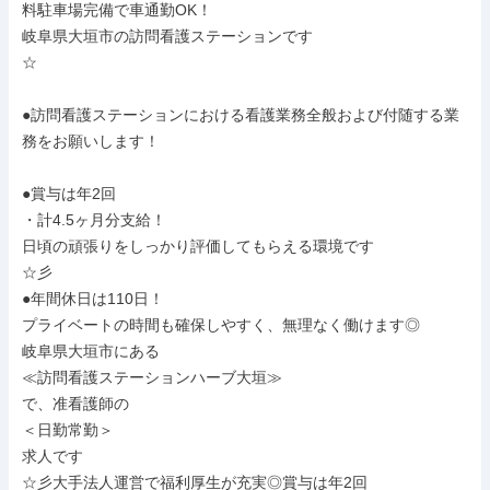
料駐車場完備で車通勤OK！

岐阜県大垣市の訪問看護ステーションです

☆

●訪問看護ステーションにおける看護業務全般および付随する業
務をお願いします！

●賞与は年2回

・計4.5ヶ月分支給！

日頃の頑張りをしっかり評価してもらえる環境です

☆彡

●年間休日は110日！

プライベートの時間も確保しやすく、無理なく働けます◎

岐阜県大垣市にある

≪訪問看護ステーションハーブ大垣≫

で、准看護師の

＜日勤常勤＞

求人です

☆彡大手法人運営で福利厚生が充実◎賞与は年2回
