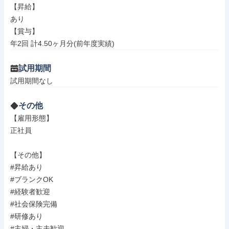
【昇給】

あり

【賞与】

年2回 計4.50ヶ月分(前年度実績)
試用期間
試用期間なし
その他
【雇用形態】

正社員

【その他】

#昇給あり

#ブランクOK

#経験者歓迎

#社会保険完備

#研修あり

#主婦・主夫歓迎
