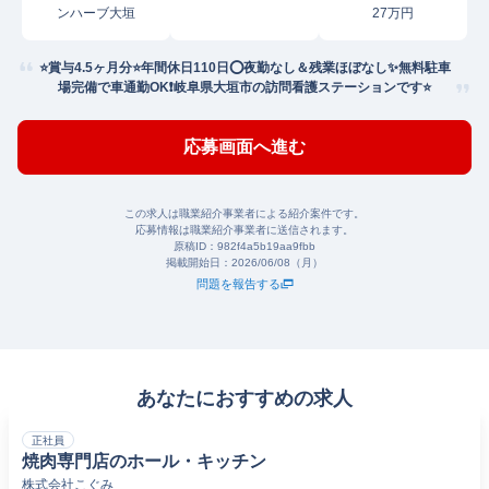
ンハーブ大垣
27万円
⭐賞与4.5ヶ月分⭐年間休日110日⭕夜勤なし＆残業ほぼなし✨無料駐車
場完備で車通勤OK❗️岐阜県大垣市の訪問看護ステーションです⭐
応募画面へ進む
この求人は職業紹介事業者による紹介案件です。
応募情報は職業紹介事業者に送信されます。
原稿ID：
982f4a5b19aa9fbb
掲載開始日：
2026/06/08（月）
問題を報告する
あなたにおすすめの求人
正社員
焼肉専門店のホール・キッチン
株式会社こぐみ