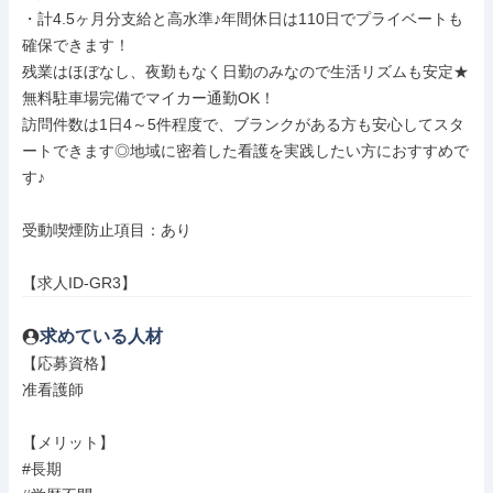
・計4.5ヶ月分支給と高水準♪年間休日は110日でプライベートも
確保できます！

残業はほぼなし、夜勤もなく日勤のみなので生活リズムも安定★
無料駐車場完備でマイカー通勤OK！

訪問件数は1日4～5件程度で、ブランクがある方も安心してスタ
ートできます◎地域に密着した看護を実践したい方におすすめで
す♪

受動喫煙防止項目：あり

【求人ID-GR3】
求めている人材
【応募資格】

准看護師

【メリット】

#長期
