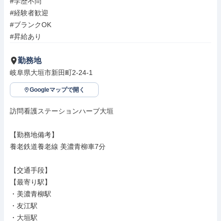
#学歴不問

#経験者歓迎

#ブランクOK

#昇給あり
勤務地
岐阜県大垣市新田町2-24-1
Googleマップで開く
訪問看護ステーションハーブ大垣

【勤務地備考】

養老鉄道養老線 美濃青柳車7分

【交通手段】

【最寄り駅】

・美濃青柳駅

・友江駅

・大垣駅