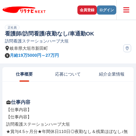
会員登録
ログイン
正社員
看護師/訪問看護/夜勤なし/車通勤OK
訪問看護ステーションハーブ大垣
岐阜県大垣市新田町
月給19万5000円～27万円
仕事概要
応募について
紹介企業情報
仕事内容
【仕事内容】

【仕事内容】

訪問看護ステーションハーブ大垣

★賞与4.5ヶ月分★年間休日110日◎夜勤なし＆残業ほぼなし♪無