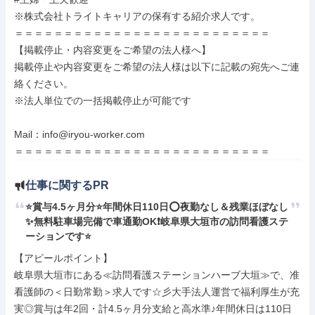
※株式会社トライトキャリアの保有する紹介求人です。

＝＝＝＝＝＝＝＝＝＝＝＝＝＝＝＝＝＝＝＝＝＝＝＝＝＝

【掲載停止・内容変更をご希望の法人様へ】

掲載停止や内容変更をご希望の法人様は以下に記載の宛先へご連
絡ください。

※法人単位での一括掲載停止が可能です

Mail：info@iryou-worker.com

＝＝＝＝＝＝＝＝＝＝＝＝＝＝＝＝＝＝＝＝＝＝＝＝＝＝
仕事に関するPR
⭐賞与4.5ヶ月分⭐年間休日110日⭕夜勤なし＆残業ほぼなし
✨無料駐車場完備で車通勤OK❗️岐阜県大垣市の訪問看護ステ
ーションです⭐
【アピールポイント】

岐阜県大垣市にある≪訪問看護ステーションハーブ大垣≫で、准
看護師の＜日勤常勤＞求人です☆彡大手法人運営で福利厚生が充
実◎賞与は年2回・計4.5ヶ月分支給と高水準♪年間休日は110日