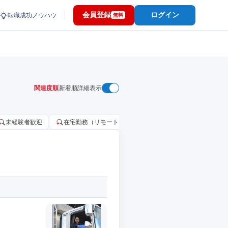
会員登録
ログイン
転職成功ノウハウ
無料
関連度順
新着順
詳細表示
未経験者歓迎
在宅勤務（リモートワーク）OK
家賃補助・住宅手当