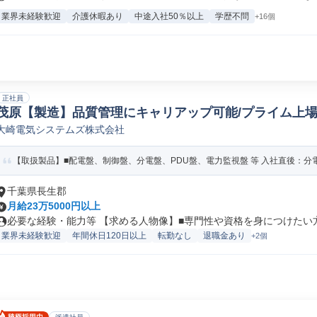
業界未経験歓迎
介護休暇あり
中途入社50％以上
学歴不問
+16個
正社員
茂原【製造】品質管理にキャリアップ可能/プライム上場企
大崎電気システムズ株式会社
築製品品質管理
【取扱製品】■配電盤、制御盤、分電盤、PDU盤、電力監視盤 等 入社直後：分電
千葉県長生郡
月給23万5000円以上
必要な経験・能力等 【求める人物像】■専門性や資格を身につけたい方 ■
業界未経験歓迎
年間休日120日以上
転勤なし
退職金あり
+2個