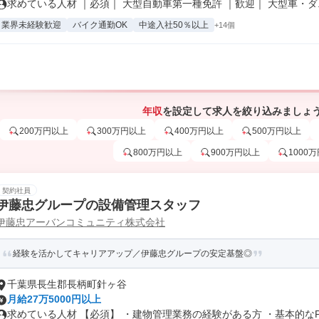
求めている人材 ｜必須｜ 大型自動車第一種免許 ｜歓迎｜ 大型車・ダ..
業界未経験歓迎
バイク通勤OK
中途入社50％以上
+14個
年収
を設定して求人を絞り込みましょ
200万円以上
300万円以上
400万円以上
500万円以上
800万円以上
900万円以上
1000
契約社員
伊藤忠グループの設備管理スタッフ
伊藤忠アーバンコミュニティ株式会社
経験を活かしてキャリアアップ／伊藤忠グループの安定基盤◎
千葉県長生郡長柄町針ヶ谷
月給27万5000円以上
求めている人材 【必須】 ・建物管理業務の経験がある方 ・基本的なPC