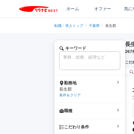
ホーム
オファー
気に
転職・求人トップ
/
千葉県
/
長生郡
長
キーワード
267
こだ
勤務地
長生郡
条件をクリア
職種
こだわり条件