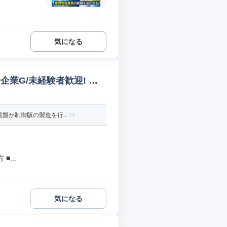
気になる
業G/未経験者歓迎! 建
盤か制御版の製造を行...
...
気になる