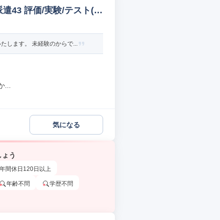
43 評価/実験/テスト(機
ます。 未経験のからで...
..
気になる
しょう
年間休日120日以上
年齢不問
学歴不問