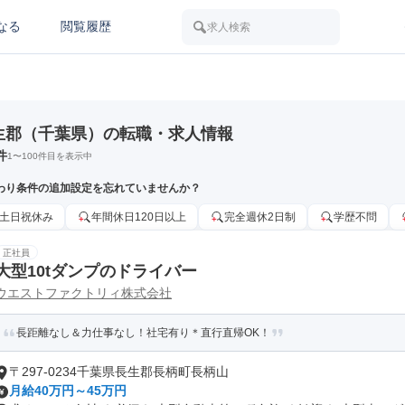
なる
閲覧履歴
求人検索
生郡（千葉県）の転職・求人情報
件
1
〜
100
件目を表示中
わり条件の追加設定を忘れていませんか？
土日祝休み
年間休日120日以上
完全週休2日制
学歴不問
正社員
大型10tダンプのドライバー
ウエストファクトリィ株式会社
長距離なし＆力仕事なし！社宅有り＊直行直帰OK！
〒297-0234千葉県長生郡長柄町長柄山
月給40万円～45万円