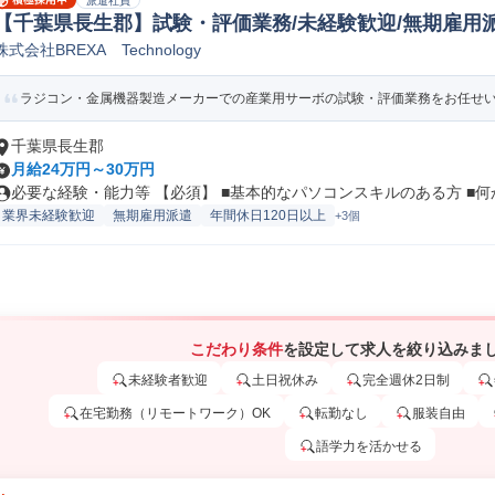
派遣社員
【千葉県長生郡】試験・評価業務/未経験歓迎/無期雇用派遣
株式会社BREXA Technology
械/電気/電子製品専門職)
ラジコン・金属機器製造メーカーでの産業用サーボの試験・評価業務をお任せいたし
千葉県長生郡
月給24万円～30万円
必要な経験・能力等 【必須】 ■基本的なパソコンスキルのある方 ■何か.
業界未経験歓迎
無期雇用派遣
年間休日120日以上
+3個
こだわり条件
を設定して求人を絞り込みま
未経験者歓迎
土日祝休み
完全週休2日制
在宅勤務（リモートワーク）OK
転勤なし
服装自由
語学力を活かせる