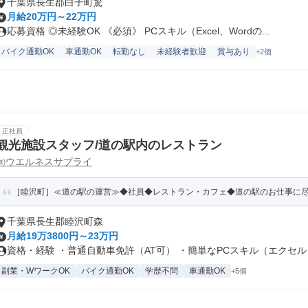
千葉県長生郡白子町驚
月給20万円～22万円
応募資格 ◎未経験OK 《必須》 PCスキル（Excel、Wordの...
バイク通勤OK
車通勤OK
転勤なし
未経験者歓迎
賞与あり
+2個
正社員
観光施設スタッフ/道の駅内のレストラン
㈱ウエルネスサプライ
［睦沢町］≪道の駅の運営≫◆社員◆レストラン・カフェ◆道の駅のお仕事に
千葉県長生郡睦沢町森
月給19万3800円～23万円
資格・経験 ・普通自動車免許（AT可） ・簡単なPCスキル（エクセル・.
副業・WワークOK
バイク通勤OK
学歴不問
車通勤OK
+5個