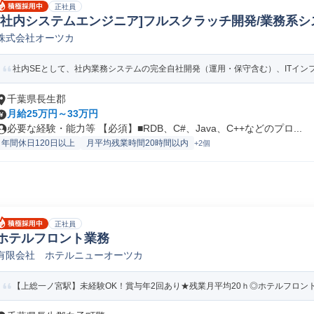
正社員
[社内システムエンジニア]フルスクラッチ開発/業務系システム /
株式会社オーツカ
オープンSE
社内SEとして、社内業務システムの完全自社開発（運用・保守含む）、ITインフ
千葉県長生郡
月給25万円～33万円
必要な経験・能力等 【必須】■RDB、C#、Java、C++などのプロ...
年間休日120日以上
月平均残業時間20時間以内
+2個
正社員
ホテルフロント業務
有限会社 ホテルニューオーツカ
【上総一ノ宮駅】未経験OK！賞与年2回あり★残業月平均20ｈ◎ホテルフロン