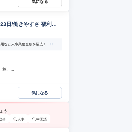
気になる
23日/働きやすさ 福利厚
など人事業務全般を幅広く...
、...
気になる
ょう
総務
人事
中国語