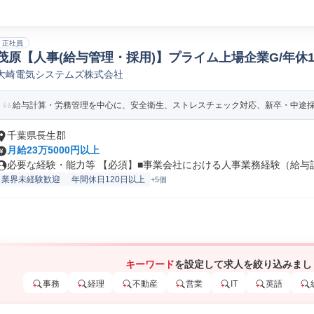
正社員
茂原【人事(給与管理・採用)】プライム上場企業G/年休1
大崎電気システムズ株式会社
生/労務/給与管理人事
給与計算・労務管理を中心に、安全衛生、ストレスチェック対応、新卒・中途採用
千葉県長生郡
月給23万5000円以上
必要な経験・能力等 【必須】■事業会社における人事業務経験（給与計算
業界未経験歓迎
年間休日120日以上
+5個
キーワード
を設定して求人を絞り込みまし
事務
経理
不動産
営業
IT
英語