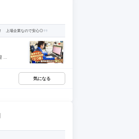
！ 上場企業なので安心◎
..
気になる
回