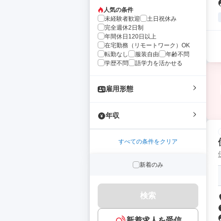
人気の条件
未経験者歓迎
土日祝休み
完全週休2日制
年間休日120日以上
在宅勤務（リモートワーク）OK
転勤なし
服装自由
年齢不問
学歴不問
語学力を活かせる
雇用形態
年収
すべての条件をクリア
新着のみ
検索
新着求人を受信