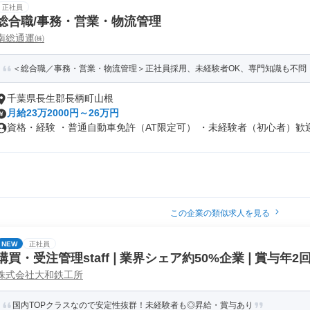
正社員
総合職/事務・営業・物流管理
南総通運㈱
＜総合職／事務・営業・物流管理＞正社員採用、未経験者OK、専門知識も不問
千葉県長生郡長柄町山根
月給23万2000円～26万円
資格・経験 ・普通自動車免許（AT限定可） ・未経験者（初心者）歓迎 .
この企業の類似求人を見る
NEW
正社員
購買・受注管理staff❘業界シェア約50%企業❘賞与年2
株式会社大和鉄工所
国内TOPクラスなので安定性抜群！未経験者も◎昇給・賞与あり