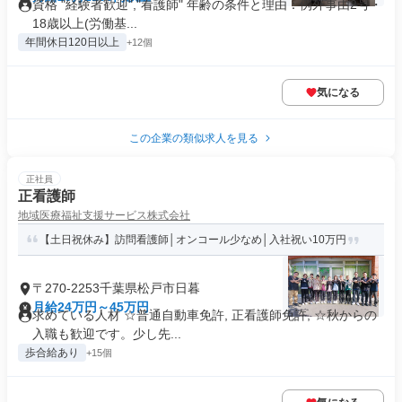
資格 "経験者歓迎","看護師" 年齢の条件と理由：例外事由2号・
18歳以上(労働基...
年間休日120日以上
+12個
気になる
この企業の類似求人を見る
正社員
正看護師
地域医療福祉支援サービス株式会社
【土日祝休み】訪問看護師│オンコール少なめ│入社祝い10万円
〒270-2253千葉県松戸市日暮
月給24万円～45万円
求めている人材 ☆普通自動車免許, 正看護師免許, ☆秋からの
入職も歓迎です。少し先...
歩合給あり
+15個