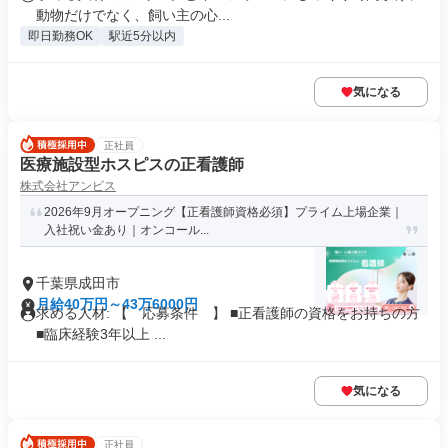
動物だけでなく、飼い主の心...
即日勤務OK
駅近5分以内
気になる
正社員
医療施設型ホスピスの正看護師
株式会社アンビス
2026年9月オープニング【正看護師資格必須】プライム上場企業｜
入社祝い金あり｜オンコール...
千葉県成田市
月給40万円～43万6000円
求める人材: 【 応募条件 】 ■正看護師の資格をお持ちの方
■臨床経験3年以上 ...
気になる
正社員