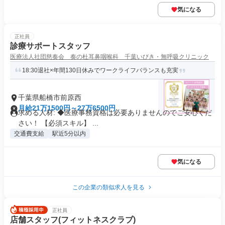
気になる
正社員
診療サポートスタッフ
医療法人社団慈奏会 奏の杜耳鼻咽喉科 千葉いびき・無呼吸クリニック
18:30退社×年間130日休みでワークライフバランスも充実
千葉県船橋市前原西
月給21万1500円～27万6500円
求める人材: ◆医療事務資格は必要ありませんのでご安心くだ
さい！ 【必須スキル】 ...
交通費支給
駅近5分以内
気になる
この企業の類似求人を見る
正社員
店舗スタッフ(フィットネスクラブ)