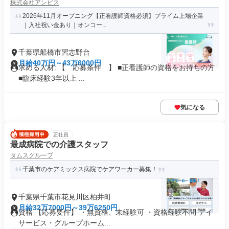
株式会社アンビス
2026年11月オープニング【正看護師資格必須】プライム上場企業
｜入社祝い金あり｜オンコー...
千葉県船橋市習志野台
月給40万円～43万6000円
求める人材: 【 応募条件 】 ■正看護師の資格をお持ちの方
■臨床経験3年以上 ...
気になる
正社員
最成病院での介護スタッフ
タムスグループ
千葉市のケアミックス病院でケアワーカー募集！
千葉県千葉市花見川区柏井町
月給32万7000円～39万6250円
資格 【応募要件】 ・無資格、未経験可 ・資格経験不問 デイ
サービス・グループホーム...