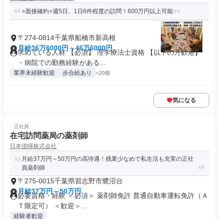
⭐面接確約⭐週5日、1日6件程度の訪問！600万円以上可能
〒274-0814千葉県船橋市新高根
月給36万6000円～46万6000円
求めている人材 【必須】 理学療法士資格 【以下の方歓迎】
・病院での勤務経験がある...
業界未経験歓迎
歩合給あり
+20個
気になる
正社員
在宅訪問薬局の薬剤師
日本億暉株式会社
月給37万円～50万円の高待遇！残業少なめで私生活も充実の正社
員薬剤師
〒275-0015千葉県習志野市鷺沼台
月給37万円～50万円
必要資格・経験 ＜必須＞ 薬剤師免許 普通自動車運転免許（Ａ
Ｔ限定可） ＜歓迎＞...
経験者歓迎