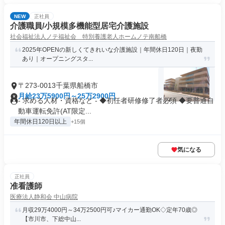
NEW
正社員
介護職員/小規模多機能型居宅介護施設
社会福祉法人ノテ福祉会 特別養護老人ホームノテ南船橋
2025年OPENの新しくてきれいな介護施設｜年間休日120日｜夜勤
あり｜オープニングスタ...
〒273-0013千葉県船橋市
月給23万5900円～25万2900円
- 求める人材・資格など - ◆初任者研修修了者必須 ◆要普通自
動車運転免許(AT限定...
年間休日120日以上
+15個
気になる
正社員
准看護師
医療法人静和会 中山病院
月収29万4000円～34万2500円可♪マイカー通勤OK◇定年70歳◎
【市川市、下総中山...