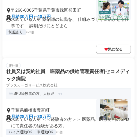
〒266-0005千葉県千葉市緑区誉田町
月給30万円～40万円
求めている人材 薬剤師の知識を、 仕組みづくりに活かせる仕
事です！ 調剤だけにとどまら...
制服あり
+23個
気になる
正社員
社員又は契約社員 医薬品の供給管理責任者|セコメディ
ック病院
プラスカーゴサービス株式会社
SPD経験者の方、大歓迎！
千葉県船橋市豊富町
月給28万円～30万円
求めている人材 ＜＜経験者の方＞＞ 医薬品、医療材料のSPD
にて責任者の経験がある方。...
バイク通勤OK
車通勤OK
+3個