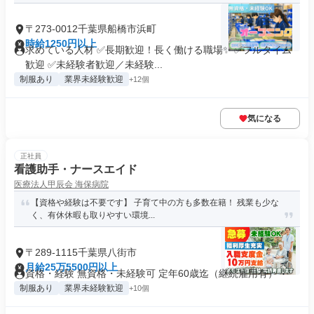
〒273-0012千葉県船橋市浜町
時給1250円以上
求めている人材 ✅長期歓迎！長く働ける職場✨ ✅フルタイム
歓迎 ✅未経験者歓迎／未経験...
制服あり
業界未経験歓迎
+12個
気になる
正社員
看護助手・ナースエイド
医療法人甲辰会 海保病院
【資格や経験は不要です】 子育て中の方も多数在籍！ 残業も少な
く、有休休暇も取りやすい環境...
〒289-1115千葉県八街市
月給25万5500円以上
資格・経験 無資格・未経験可 定年60歳迄（継続雇用有）
制服あり
業界未経験歓迎
+10個