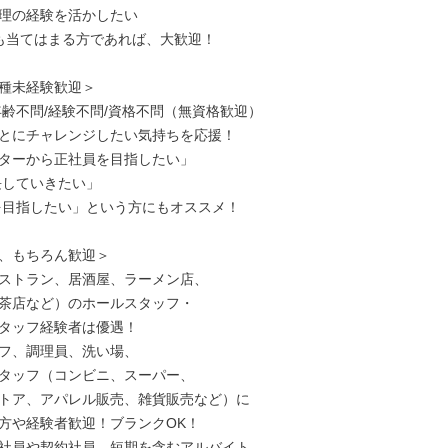
理の経験を活かしたい

も当てはまる方であれば、大歓迎！

種未経験歓迎＞

年齢不問/経験不問/資格不問（無資格歓迎）

とにチャレンジしたい気持ちを応援！

ターから正社員を目指したい」

、もちろん歓迎＞

ストラン、居酒屋、ラーメン店、

茶店など）のホールスタッフ・

タッフ経験者は優遇！

フ、調理員、洗い場、

タッフ（コンビニ、スーパー、

トア、アパレル販売、雑貨販売など）に

方や経験者歓迎！ブランクOK！

社員や契約社員、短期を含むアルバイト、
