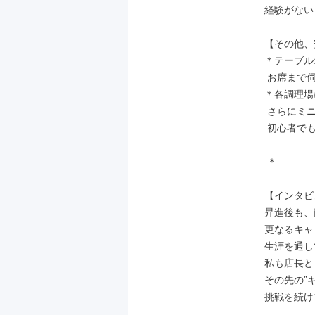
経験がない
【その他、
＊テーブル
 お席まで伺っての注文取りはありません。

＊各調理場
 さらにミニモニターで都度レシピを確認でき、

 初心者でもスムーズな調理が可能です！

 ＊

【インタビ
昇進後も、
更なるキャ
生涯を通し
私も店長と
その先の”
挑戦を続け