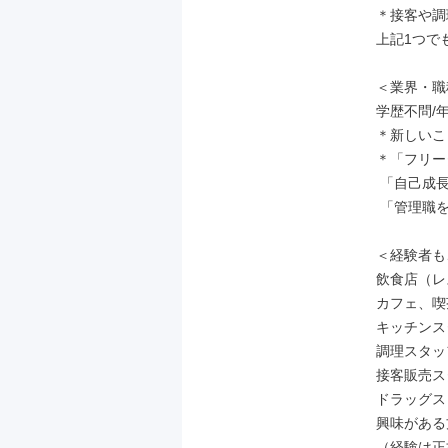
＊接客や調
上記1つで
＜業界・職
学歴不問/
＊新しいこ
＊「フリー
 「自己成長していきたい」

 「管理職を目指したい」という方にもオススメ！

＜経験者も
飲食店（レ
カフェ、喫
キッチンス
調理スタッ
接客販売ス
ドラッグス
興味がある
（経験は正