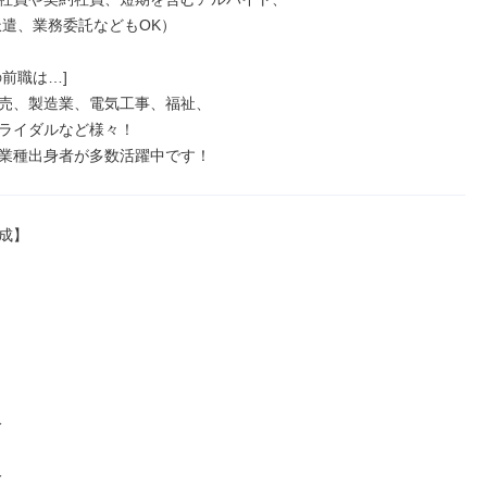
前職は…]

売、製造業、電気工事、福祉、

ライダルなど様々！

業種出身者が多数活躍中です！
成】




