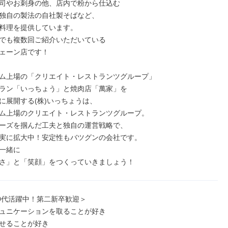
司やお刺身の他、店内で粉から仕込む

独自の製法の自社製そばなど、

料理を提供しています。

でも複数回ご紹介いただいている

ェーン店です！

ム上場の「クリエイト・レストランツグループ」

ラン「いっちょう」と焼肉店「萬家」を

に展開する(株)いっちょうは、

ム上場のクリエイト・レストランツグループ。

ーズを掴んだ工夫と独自の運営戦略で、

実に拡大中！安定性もバツグンの会社です。

一緒に

さ」と「笑顔」をつくっていきましょう！
30代活躍中！第二新卒歓迎＞

ュニケーションを取ることが好き

せることが好き
