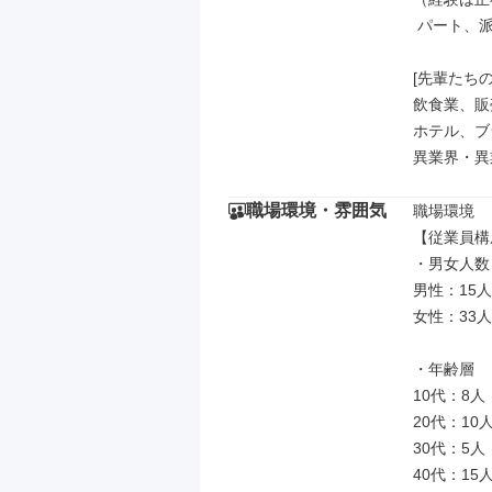
 パート、派遣、業務委託などもOK）

[先輩たちの
飲食業、販
ホテル、ブ
異業界・異
職場環境・雰囲気
職場環境

【従業員構
・男女人数

男性：15人

女性：33人

・年齢層

10代：8人

20代：10人
30代：5人

40代：15人