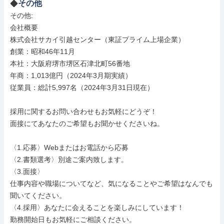
その他
その他: 

会社概要

株式会社サカイ引越センター（東証プライム上場企業）

創業：昭和46年11月

本社：大阪府堺市堺区石津北町56番地

年商：1,013億円（2024年3月期実績）

従業員：総計5,997名（2024年3月31日現在）

採用に関するお問い合わせもお気軽にどうぞ！

面接にてあなたのご希望もお聞かせくださいね。

〈1.応募〉Webまたはお電話から応募

〈2.書類選考〉別途ご案内致します。

〈3.面接〉

仕事内容や職場についてなど、気になることやご希望はなんでも
聞いてください。

〈4.採用〉あなたに会えることを楽しみにしています！

勤務開始日もお気軽にご相談ください。
