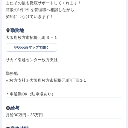
またその後も徹底サポートしてくれます！

商談の1件1件を管理職へ相談しながら

契約につなげていきます！
勤務地
大阪府枚方市招提元町３－１
Googleマップで開く
サカイ引越センター枚方支社

勤務地: 

≪枚方支社≫大阪府枚方市招提元町4丁目3-1

＊車通勤OK（駐車場あり）
給与
月給30万円～35万円