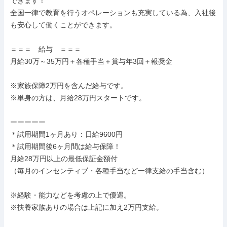
できます！

全国一律で教育を行うオペレーションも充実している為、入社後
も安心して働くことができます。

＝＝＝　給与　＝＝＝

月給30万～35万円＋各種手当＋賞与年3回＋報奨金

※家族保障2万円を含んだ給与です。

※単身の方は、月給28万円スタートです。

ーーーーー

＊試用期間1ヶ月あり：日給9600円

＊試用期間後6ヶ月間は給与保障！

月給28万円以上の最低保証金額付

（毎月のインセンティブ・各種手当など一律支給の手当含む）

※経験・能力などを考慮の上で優遇。

※扶養家族ありの場合は上記に加え2万円支給。
