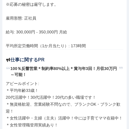
※応募の秘密は厳守します。

雇用形態: 正社員

給与: 300,000円 - 350,000円 月給

平均所定労働時間（1か月当たり）: 173時間
仕事に関するPR
100％反響営業＊制約率80%以上＊賞与年3回！月収30万円
～可能！
アピールポイント: 

＊平均年齢33歳！

20代活躍中！30代活躍中！20代の多い職場です！

＊無資格歓迎、営業経験不問なので、ブランクOK・ブランク歓
迎！

＊女性活躍中・主婦（主夫）活躍中！中には子育てママ在籍中！

＊女性管理職登用実績あり！
