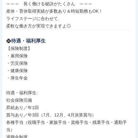
～～～　長く働ける秘訣がたくさん　～～～

産休・育休取得実績が多数あり＆時短勤務もOK！

ライフステージに合わせて、

柔軟な働き方が実現できますよ◎
待遇・福利厚生
【保険制度】

・雇用保険

・労災保険

・健康保険

・厚生年金

待遇・福利厚生: 

社会保険完備

昇給あり／年1回

賞与あり／年3回（7月、12月、4月決算賞与）

各種手当（役職手当・家族手当・資格手当・残業手当・通勤手
当）

退職金制度
