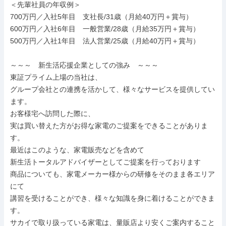
＜先輩社員の年収例＞

700万円／入社5年目　支社長/31歳（月給40万円＋賞与）

600万円／入社6年目　一般営業/28歳（月給35万円＋賞与）

500万円／入社1年目　法人営業/25歳（月給40万円＋賞与）

～～～　新生活応援企業としての強み　～～～

東証プライム上場の当社は、

グループ会社との連携を活かして、様々なサービスを提供してい
ます。

お客様宅へ訪問した際に、

実は買い替えた方がお得な家電のご提案をできることがありま
す。

最近はこのような、家電販売などを含めて

新生活トータルアドバイザーとしてご提案を行っております

商品についても、家電メーカー様からの研修をそのまま各エリア
にて

講習を受けることができ、様々な知識を身に着けることができま
す。

サカイで取り扱っている家電は、量販店より安くご案内すること