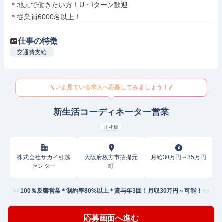
＊地元で働きたい方！U・Iターン歓迎

＊従業員6000名以上！
仕事の特徴
交通費支給
いま見ている求人へ応募してみましょう！
新生活コーディネーター営業
正社員
株式会社サカイ引越
大阪府枚方市招提元
月給30万円～35万円
センター
町
100％反響営業＊制約率80%以上＊賞与年3回！月収30万円～可能！
応募画面へ進む