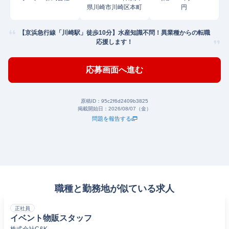
県川崎市川崎区本町
円
【京浜急行線「川崎駅」徒歩10分】水産知識不問！異業種からの転職
応援します！
応募画面へ進む
原稿ID：
95c2f6d2409b3825
掲載開始日：
2026/08/07（金）
問題を報告する
職種と勤務地が似ている求人
正社員
イベント物販スタッフ