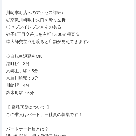
川崎本町店へのアクセス詳細♪

◎京急川崎駅中央口を降り左折

◎セブンイレブンさんのある

砂子1丁目交差点を左折し600ｍ程直進

◎大師交差点を渡ると店舗が見えてきます♪

◇自転車通勤もOK

港町駅：2分

六郷土手駅：5分

京急川崎駅：3分

川崎駅：4分

鈴木町駅：5分

【 勤務形態について 】

この求人はパートナー社員の募集です！

パートナー社員とは？
