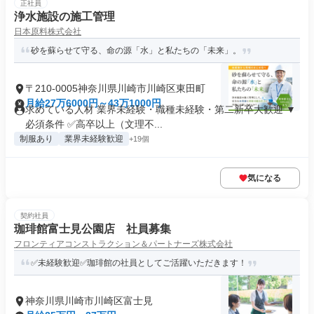
正社員
浄水施設の施工管理
日本原料株式会社
砂を蘇らせて守る、命の源「水」と私たちの「未来」。
〒210-0005神奈川県川崎市川崎区東田町
月給27万6000円～43万1000円
求めている人材 業界未経験・職種未経験・第二新卒大歓迎 ▼
必須条件 ✅高卒以上（文理不...
制服あり
業界未経験歓迎
+19個
気になる
契約社員
珈琲館富士見公園店 社員募集
フロンティアコンストラクション＆パートナーズ株式会社
✅未経験歓迎✅珈琲館の社員としてご活躍いただきます！
神奈川県川崎市川崎区富士見