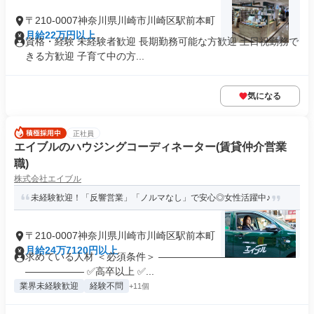
〒210-0007神奈川県川崎市川崎区駅前本町
月給22万円以上
資格・経験 未経験者歓迎 長期勤務可能な方歓迎 土日祝勤務で
きる方歓迎 子育て中の方...
気になる
正社員
エイブルのハウジングコーディネーター(賃貸仲介営業
職)
株式会社エイブル
未経験歓迎！「反響営業」「ノルマなし」で安心◎女性活躍中♪
〒210-0007神奈川県川崎市川崎区駅前本町
月給24万7120円以上
求めている人材 ＜必須条件＞ ――――――――――――――
―――――― ✅高卒以上 ✅...
業界未経験歓迎
経験不問
+11個