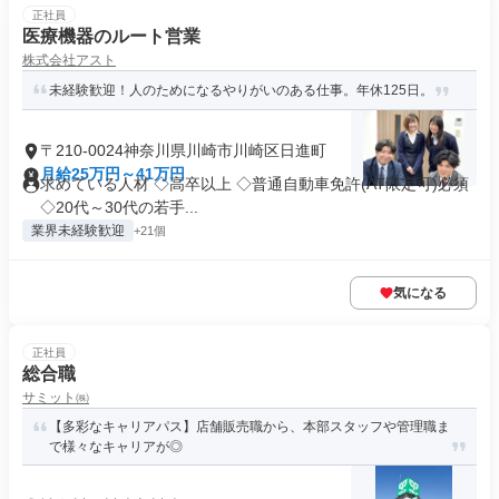
正社員
医療機器のルート営業
株式会社アスト
未経験歓迎！人のためになるやりがいのある仕事。年休125日。
〒210-0024神奈川県川崎市川崎区日進町
月給25万円～41万円
求めている人材 ◇高卒以上 ◇普通自動車免許(AT限定可)必須
◇20代～30代の若手...
業界未経験歓迎
+21個
気になる
正社員
総合職
サミット㈱
【多彩なキャリアパス】店舗販売職から、本部スタッフや管理職ま
で様々なキャリアが◎