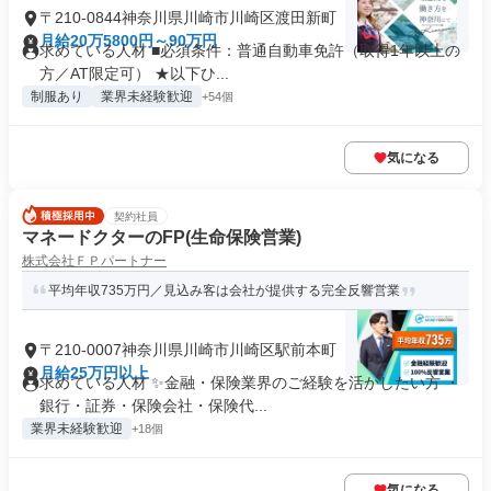
〒210-0844神奈川県川崎市川崎区渡田新町
月給20万5800円～90万円
求めている人材 ■必須条件：普通自動車免許（取得1年以上の
方／AT限定可） ★以下ひ...
制服あり
業界未経験歓迎
+54個
気になる
契約社員
マネードクターのFP(生命保険営業)
株式会社ＦＰパートナー
平均年収735万円／見込み客は会社が提供する完全反響営業
〒210-0007神奈川県川崎市川崎区駅前本町
月給25万円以上
求めている人材 ✨金融・保険業界のご経験を活かしたい方 ・
銀行・証券・保険会社・保険代...
業界未経験歓迎
+18個
気になる