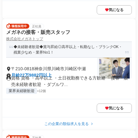
気になる
正社員
メガネの接客・販売スタッフ
株式会社メガネトップ
◆未経験者歓迎◆賞与昇給◎高卒以上・転勤なし・ブランクOK・
残業少なめ・業界No1！
〒210-0818神奈川県川崎市川崎区中瀬
月給22万9882円以上
資格 資格 ・高卒以上 ・土日祝勤務できる方歓迎 ・接客・販
売未経験者歓迎 ・ダブルワ...
業界未経験歓迎
+12個
気になる
この企業の類似求人を見る
正社員