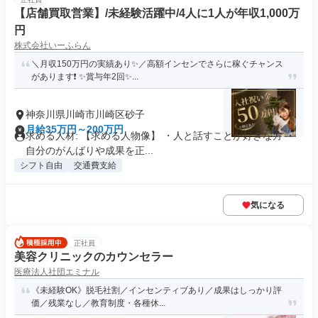
【店舗買取営業】/未経験活躍中/4人に1人が年収1,000万
円
株式会社いーふらん
＼月収150万円の実績あり✨／高額インセンでさらに稼ぐチャンス
があります❗ ✨賞与年2回✨...
神奈川県川崎市川崎区砂子
月給35万円～200万円
求める人材: 【求める人物像】 ・人と話すことが好きな方 ・
自分のがんばりや成果を正...
シフト自由
交通費支給
気になる
正社員
美容クリニックのカウンセラー
医療法人社団エミナル
《未経験OK》脱毛社割／インセンティブあり／成果はしっかり評
価／残業なし／教育制度・各種休...