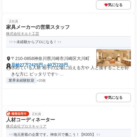
気になる
正社員
家具メーカーの営業スタッフ
株式会社キルト工芸
✨未経験からプロになる！
〒210-0858神奈川県川崎市川崎区大川町
月給27万7425円～40万725円
求めている人材 相手の立場に沿える方や 人と接することが好
きな方に ピッタリです✨ ...
業界未経験歓迎
+20個
気になる
正社員
人材コーディネーター
株式会社プロスキャリア
地元密着の企業です。神奈川で働こう！【K005】