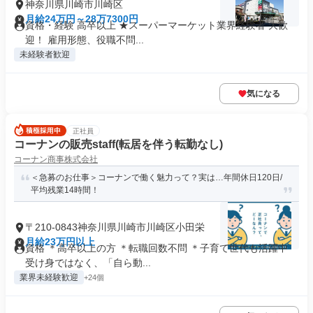
神奈川県川崎市川崎区
月給24万円～28万7300円
資格・経験 高卒以上 ★スーパーマーケット業界経験者 大歓
迎！ 雇用形態、役職不問...
未経験者歓迎
気になる
正社員
コーナンの販売staff(転居を伴う転勤なし)
コーナン商事株式会社
＜急募のお仕事＞コーナンで働く魅力って？実は…年間休日120日/
平均残業14時間！
〒210-0843神奈川県川崎市川崎区小田栄
月給23万円以上
資格 ＊高卒以上の方 ＊転職回数不問 ＊子育て世代も活躍中
受け身ではなく、「自ら動...
業界未経験歓迎
+24個