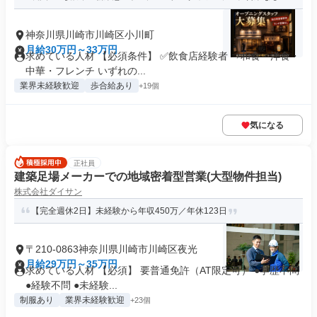
神奈川県川崎市川崎区小川町
月給30万円～33万円
求めている人材 【必須条件】 ✅飲食店経験者 ⇒和食・洋食・
中華・フレンチ いずれの...
業界未経験歓迎
歩合給あり
+19個
気になる
正社員
建築足場メーカーでの地域密着型営業(大型物件担当)
株式会社ダイサン
【完全週休2日】未経験から年収450万／年休123日
〒210-0863神奈川県川崎市川崎区夜光
月給29万円～35万円
求めている人材 【必須】 要普通免許（AT限定可） ●学歴不問
●経験不問 ●未経験...
制服あり
業界未経験歓迎
+23個