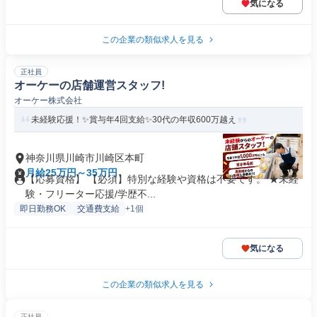
気になる
この企業の類似求人を見る
正社員
オーケーの店舗運営スタッフ!
オーケー株式会社
未経験応援！✨賞与年4回支給✨30代の年収600万越え
神奈川県川崎市川崎区本町
月給25万円～35万円
【応募資格】 【必須】特別な経験や資格は不要です。 ★未経
験・フリーター応援/学歴不...
即日勤務OK
交通費支給
+1個
気になる
この企業の類似求人を見る
正社員