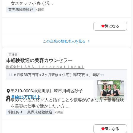
女スタッフが 多く活...
業界未経験歓迎
+18個
気になる
この企業の類似求人を見る
正社員
未経験歓迎の美容カウンセラー
株式会社ＬＡＶＡ Ｉｎｔｅｒｎａｔｉｏｎａｌ
＃月収36万円可＃3ヶ月研修＃住宅手当5万円＃川崎駅
〒210-0006神奈川県川崎市川崎区砂子
月給25万円以上
求めている人材 ✅人と話すことや接客が好きな方 ✅接客経験
を美容の仕事で活かしたい方 ...
制服あり
業界未経験歓迎
+28個
気になる