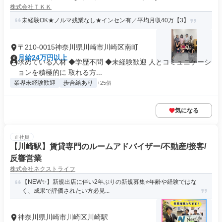
株式会社ＴＫＫ
未経験OK★ノルマ残業なし★インセン有／平均月収40万【3】
〒210-0015神奈川県川崎市川崎区南町
月給24万円以上
求めている人材 ◆学歴不問 ◆未経験歓迎 人とコミュニケーシ
ョンを積極的に 取れる方...
業界未経験歓迎
歩合給あり
+25個
気になる
正社員
【川崎駅】賃貸専門のルームアドバイザー/不動産/接客/
反響営業
株式会社ネクストライフ
【NEW✨】新規出店に伴い2年ぶりの新規募集⭐年齢や経験ではな
く、成果で評価されたい方必見...
神奈川県川崎市川崎区川崎駅