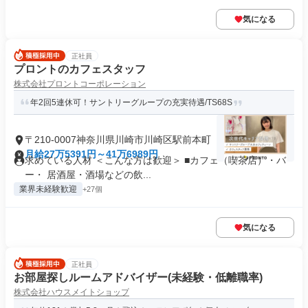
気になる
正社員
プロントのカフェスタッフ
株式会社プロントコーポレーション
年2回5連休可！サントリーグループの充実待遇/TS68S
〒210-0007神奈川県川崎市川崎区駅前本町
月給27万5391円～41万6989円
求めている人材 ＜こんな方は歓迎＞ ■カフェ（喫茶店）・バ
ー・ 居酒屋・酒場などの飲...
業界未経験歓迎
+27個
気になる
正社員
お部屋探しルームアドバイザー(未経験・低離職率)
株式会社ハウスメイトショップ