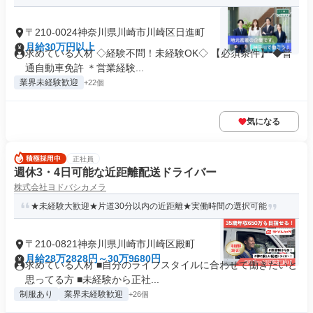
〒210-0024神奈川県川崎市川崎区日進町
月給30万円以上
求めている人材 ◇経験不問！未経験OK◇ 【必須条件】 ◆普
通自動車免許 ＊営業経験...
業界未経験歓迎
+22個
気になる
正社員
週休3・4日可能な近距離配送ドライバー
株式会社ヨドバシカメラ
★未経験大歓迎★片道30分以内の近距離★実働時間の選択可能
〒210-0821神奈川県川崎市川崎区殿町
月給28万2828円～30万9680円
求めている人材 ■自分のライフスタイルに合わせて働きたいと
思ってる方 ■未経験から正社...
制服あり
業界未経験歓迎
+26個