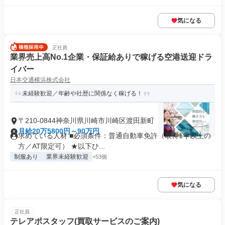
気になる
正社員
業界売上高No.1企業・保証給ありで稼げる空港送迎ドラ
イバー
日本交通横浜株式会社
未経験歓迎／年齢や社歴に関係なく稼げる！
〒210-0844神奈川県川崎市川崎区渡田新町
月給20万5800円～90万円
求めている人材 ■必須条件：普通自動車免許（取得1年以上の
方／AT限定可） ★以下ひ...
制服あり
業界未経験歓迎
+53個
気になる
正社員
テレアポスタッフ(買取サービスのご案内)