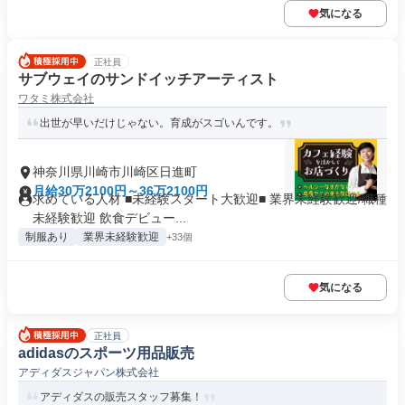
気になる
正社員
サブウェイのサンドイッチアーティスト
ワタミ株式会社
出世が早いだけじゃない。育成がスゴいんです。
神奈川県川崎市川崎区日進町
月給30万2100円～36万2100円
求めている人材 ■未経験スタート大歓迎■ 業界未経験歓迎/職種
未経験歓迎 飲食デビュー...
制服あり
業界未経験歓迎
+33個
気になる
正社員
adidasのスポーツ用品販売
アディダスジャパン株式会社
アディダスの販売スタッフ募集！