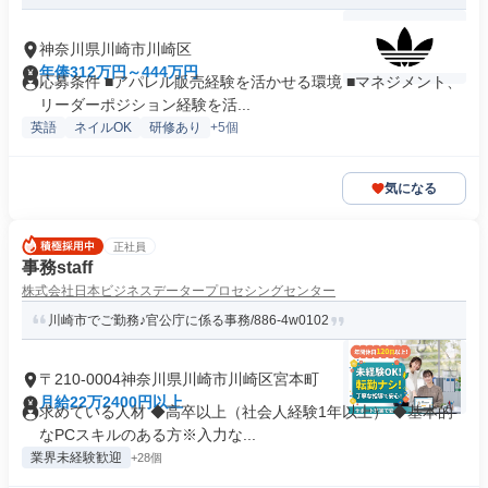
神奈川県川崎市川崎区
年俸312万円～444万円
応募条件 ■アパレル販売経験を活かせる環境 ■マネジメント、
リーダーポジション経験を活...
英語
ネイルOK
研修あり
+5個
気になる
正社員
事務staff
株式会社日本ビジネスデータープロセシングセンター
川崎市でご勤務♪官公庁に係る事務/886-4w0102
〒210-0004神奈川県川崎市川崎区宮本町
月給22万2400円以上
求めている人材 ◆高卒以上（社会人経験1年以上） ◆基本的
なPCスキルのある方※入力な...
業界未経験歓迎
+28個