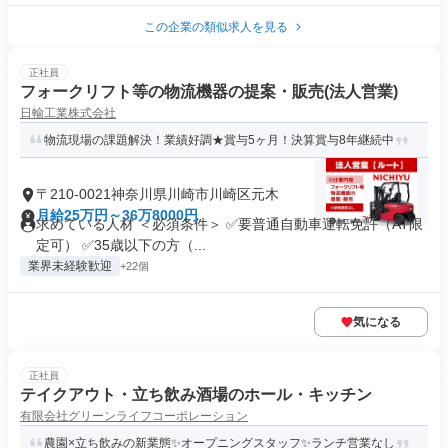
この企業の類似求人を見る
正社員
フォークリフト等の物流機器の提案・販売(法人営業)
日輸工業株式会社
物流現場の課題解決！業績好調★賞与5ヶ月！決算賞与8年継続中
〒210-0021神奈川県川崎市川崎区元木
月給25万円～36万8000円
求めている人材 ＜必須条件＞ ✅要普通自動車運転免許（AT限
定可） ✅35歳以下の方（...
業界未経験歓迎
+22個
気になる
正社員
テイクアウト・立ち飲み酒場のホール・キッチン
有限会社グリーンライフコーポレーション
農園×立ち飲みの新業態✨オープニングスタッフ✨ランチ営業なし