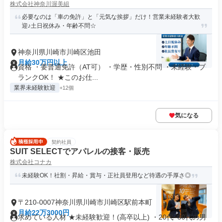
株式会社神奈川渥美組
必要なのは「車の免許」と「元気な挨拶」だけ！営業未経験者大歓
迎♪土日祝休み・年齢不問☆
神奈川県川崎市川崎区池田
月給30万円以上
資格 ・要普通免許（AT可） ・学歴・性別不問 ・未経験・ブ
ランクOK！ ★このお仕...
業界未経験歓迎
+12個
気になる
契約社員
SUIT SELECTでアパレルの接客・販売
株式会社コナカ
未経験OK！社割・昇給・賞与・正社員登用など待遇の手厚さ◎
〒210-0007神奈川県川崎市川崎区駅前本町
月給22万3000円
求めている人材 ★未経験歓迎！(高卒以上) ・20代~30代の男