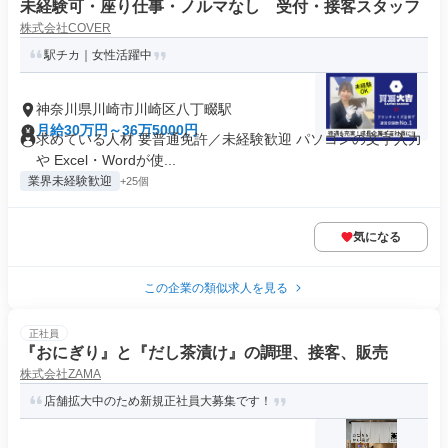
未経験可・座り仕事・ノルマなし 受付・接客スタッフ
株式会社COVER
駅チカ｜女性活躍中
神奈川県川崎市川崎区八丁畷駅
月給30万円～36万5000円
求めている人材 要普通免許／未経験歓迎 パソコンの文字入力
や Excel・Wordが使...
業界未経験歓迎
+25個
気になる
この企業の類似求人を見る
正社員
『おにぎり』と『だし茶漬け』の調理、接客、販売
株式会社ZAMA
店舗拡大中のため新規正社員大募集です！