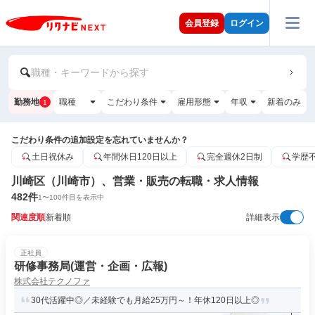
会員登録
ログイン
職種・キーワードから探す
勤務地
職種
こだわり条件
雇用形態
年収
新着のみ
1
こだわり条件の追加設定を忘れていませんか？
土日祝休み
年間休日120日以上
完全週休2日制
学歴
川崎区（川崎市）、営業・販売の転職・求人情報
482
件
1
〜
100
件目を表示中
関連度順
新着順
詳細表示
正社員
研修事務局(運営・企画・広報)
株式会社テクノファ
30代活躍中◎／未経験でも月給25万円～！年休120日以上◎