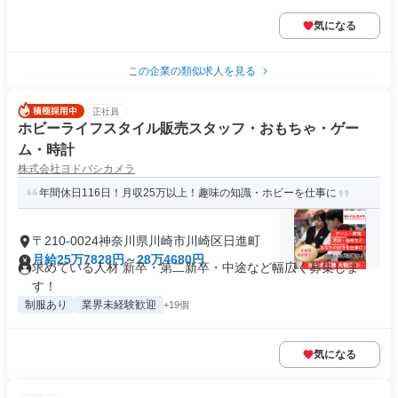
気になる
この企業の類似求人を見る
正社員
ホビーライフスタイル販売スタッフ・おもちゃ・ゲー
ム・時計
株式会社ヨドバシカメラ
年間休日116日！月収25万以上！趣味の知識・ホビーを仕事に
〒210-0024神奈川県川崎市川崎区日進町
月給25万7828円～28万4680円
求めている人材 新卒・第二新卒・中途など幅広く募集しま
す！
制服あり
業界未経験歓迎
+19個
気になる