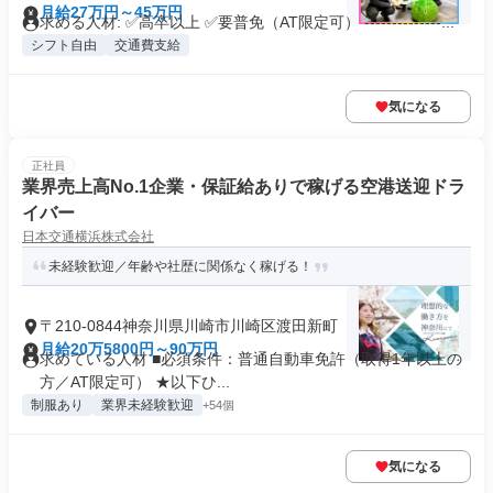
月給27万円～45万円
求める人材: ✅️高卒以上 ✅️要普免（AT限定可） --------------...
シフト自由
交通費支給
気になる
正社員
業界売上高No.1企業・保証給ありで稼げる空港送迎ドラ
イバー
日本交通横浜株式会社
未経験歓迎／年齢や社歴に関係なく稼げる！
〒210-0844神奈川県川崎市川崎区渡田新町
月給20万5800円～90万円
求めている人材 ■必須条件：普通自動車免許（取得1年以上の
方／AT限定可） ★以下ひ...
制服あり
業界未経験歓迎
+54個
気になる