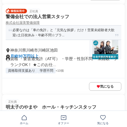
正社員
警備会社での法人営業スタッフ
株式会社渥美警備保障
必要なのは「車の免許」と「元気な挨拶」だけ！営業未経験者大歓
迎♪土日祝休み・年齢不問☆ブラ...
神奈川県川崎市川崎区池田
月給30万円以上
資格 ・要普通免許（AT可） ・学歴・性別不問 ・未経験・ブ
ランクOK！ ★このお仕...
資格取得支援あり
学歴不問
+10個
気になる
正社員
明太子のやまや ホール・キッチンスタッフ
㈱やまやコミュニケーションズ
月8日～9日のお休みあり◎未経験歓迎！昇給・昇格あり♪
ホーム
オファー
気になる