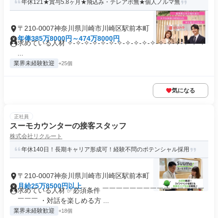
年休121★賞与5.8ヶ月★飛込み・テレアポ無★個人ノルマ無
〒210-0007神奈川県川崎市川崎区駅前本町
年俸385万8000円～474万8000円
求めている人材 ✧-✧-✧-✧-✧-✧-✧-✧-✧-✧-✧-✧-✧-✧-✧-✧-✧
...
業界未経験歓迎
+25個
気になる
正社員
スーモカウンターの接客スタッフ
株式会社リクルート
年休140日！長期キャリア形成可！経験不問のポテンシャル採用
〒210-0007神奈川県川崎市川崎区駅前本町
月給25万8500円以上
求めている人材 ✅必須条件 ￣￣￣￣￣￣￣￣￣￣￣￣￣￣￣
￣￣￣ ・対話を楽しめる方 ...
業界未経験歓迎
+18個