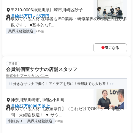
〒210-0006神奈川県川崎市川崎区砂子
月給25万円～35万円
求めている人材 在職者もISO業界・研修業界の未経験入社が多
数です 。 ■基本的なP...
業界未経験歓迎
+15個
気になる
正社員
会員制個室サウナの店舗スタッフ
株式会社アールカンパニー
好きなサウナで働く！アイデアを形に！未経験でも大歓迎！
神奈川県川崎市川崎区小川町
月給27万8000円以上
求めている人材 【必須条件】（これだけでOK！） ▼ 学歴不
問・未経験歓迎！ ▼ サウ...
制服あり
業界未経験歓迎
+20個