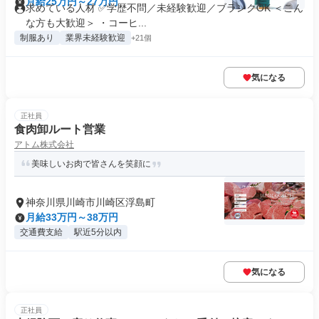
月給25万円～27万円
求めている人材 ✅学歴不問／未経験歓迎／ブランクOK ＜こん
な方も大歓迎＞ ・コーヒ...
制服あり
業界未経験歓迎
+21個
気になる
正社員
食肉卸ルート営業
アトム株式会社
美味しいお肉で皆さんを笑顔に
神奈川県川崎市川崎区浮島町
月給33万円～38万円
交通費支給
駅近5分以内
気になる
正社員