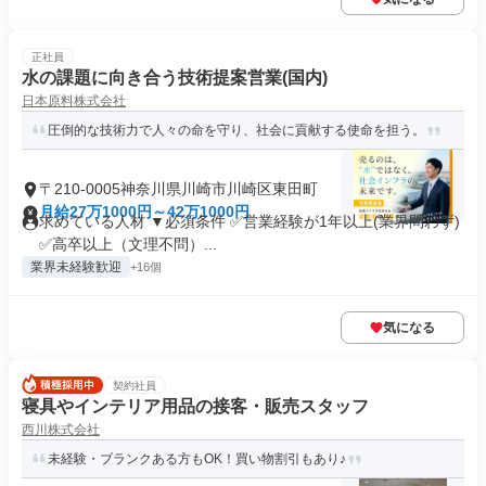
正社員
水の課題に向き合う技術提案営業(国内)
日本原料株式会社
圧倒的な技術力で人々の命を守り、社会に貢献する使命を担う。
〒210-0005神奈川県川崎市川崎区東田町
月給27万1000円～42万1000円
求めている人材 ▼必須条件 ✅営業経験が1年以上(業界問わず)
✅高卒以上（文理不問）...
業界未経験歓迎
+16個
気になる
契約社員
寝具やインテリア用品の接客・販売スタッフ
西川株式会社
未経験・ブランクある方もOK！買い物割引もあり♪