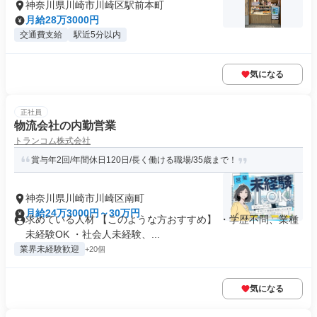
神奈川県川崎市川崎区駅前本町
月給28万3000円
交通費支給
駅近5分以内
気になる
正社員
物流会社の内勤営業
トランコム株式会社
賞与年2回/年間休日120日/長く働ける職場/35歳まで！
神奈川県川崎市川崎区南町
月給24万3000円～30万円
求めている人材 【このような方おすすめ】 ・学歴不問、業種
未経験OK ・社会人未経験、...
業界未経験歓迎
+20個
気になる