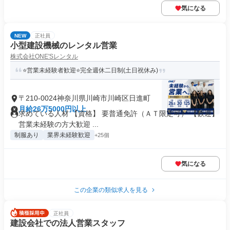
気になる
NEW
正社員
小型建設機械のレンタル営業
株式会社ONE'Sレンタル
⭐営業未経験者歓迎⭐完全週休二日制(土日祝休み)
〒210-0024神奈川県川崎市川崎区日進町
月給26万5000円以上
求めている人材 【資格】 要普通免許（ＡＴ限定可） 【歓迎】
営業未経験の方大歓迎 ...
制服あり
業界未経験歓迎
+25個
気になる
この企業の類似求人を見る
正社員
建設会社での法人営業スタッフ