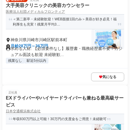
大手美容クリニックの美容カウンセラー
医療法人社団メディカルフロンティア
＜第二新卒・未経験歓迎！WEB面接1回のみ＞美容が好き必見！福
利厚生も充実！残業月平均3....
神奈川県川崎市川崎区駅前本町
月給28万円～36万円
求める人材: 【必須要件なし】履歴書・職務経歴書不要！カジ
ュアル面談も歓迎 未経験歓...
残業なし
駅近5分以内
気になる
正社員
EXドライバーやハイヤードライバーも兼ねる最高級サー
ビス
日本交通横浜株式会社
年収830万円以上可能！30万円の支度金をご用意！未経験可