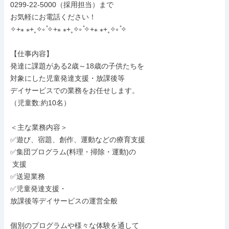
0299-22-5000（採用担当）まで

お気軽にお電話ください！

✧+⁎ ⁎+˳✧༚ ̊✧+⁎ ⁎+˳✧༚ ̊✧+⁎ ⁎+˳✧༚ ̊✧

【仕事内容】

発達に課題がある2歳～18歳の子供たちを

対象にした児童発達支援・放課後等

デイサービスでの業務をお任せします。

（児童数:約10名）

＜主な業務内容＞

✅遊び、宿題、創作、運動などの療育支援

✅集団プログラム(料理・掃除・運動)の

 支援

✅送迎業務

✅児童発達支援・

放課後等デイサービスの運営全般

個別のプログラムや様々な体験を通して
