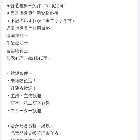
⏩普通自動車免許（AT限定可）

⏩児童指導員任用資格必須

＜下記のいずれかに当てはまる方＞

児童指導員等任用資格

理学療法士

作業療法士

言語聴覚士

公認心理士/臨床心理士

＜歓迎条件＞

・未経験歓迎！！

・経験者歓迎！！

・主婦・主夫歓迎

・新卒・第二新卒歓迎

・フリーター歓迎!

＜活かせる資格・経験＞

・児童発達支援管理責任者
