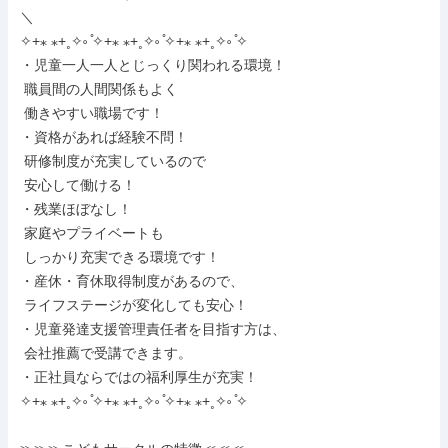
＼

✧+⁎ ⁎+˳✧༚ ̊✧+⁎ ⁎+˳✧༚ ̊✧+⁎ ⁎+˳✧༚ ̊✧

・児童一人一人とじっくり関われる環境！

 職員間の人間関係もよく

 働きやすい職場です！

・資格があれば経験不問！

 研修制度が充実しているので

 安心して働ける！

・残業ほぼなし！

 家庭やプライベートも

 しっかり充実できる環境です！

・産休・育休取得制度があるので、

 ライフステージが変化しても安心！

・児童発達支援管理責任者を目指す方は、

 会社推薦で受講できます。

・正社員ならではの福利厚生が充実！

✧+⁎ ⁎+˳✧༚ ̊✧+⁎ ⁎+˳✧༚ ̊✧+⁎ ⁎+˳✧༚ ̊✧
