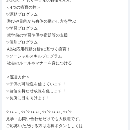
≫≫≫こどもサークルの特徴≪≪≪

＜4つの療育の柱＞

✨運動プログラム

 遊びや目的から身体の動かし方を学ぶ！

✨学習プログラム

 就学前の学習準備や宿題等の支援！

✨個別プログラム

 ABA(応用行動分析)に基づく療育！

✨ソーシャルスキルプログラム

 社会のルールやマナーを身につける！

＜運営方針＞

✨子供の可能性を信じています！

✨自信を持たせ成長を促します！

✨長所に目を向けます！

✧+⁎ ⁎+˳✧༚ ̊✧+⁎ ⁎+˳✧༚ ̊✧+⁎ ⁎+˳✧༚ ̊✧

見学・お問い合わせだけでも大歓迎です。

ご応募いただける方は応募ボタンもしくは
