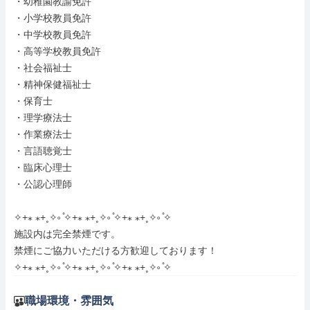
・幼稚園教諭免許

・小学校教員免許

・中学校教員免許

・高等学校教員免許

・社会福祉士

・精神保健福祉士

・保育士

・理学療法士

・作業療法士

・言語聴覚士

・臨床心理士

・公認心理師

✧+⁎ ⁎+˳✧༚ ̊✧+⁎ ⁎+˳✧༚ ̊✧+⁎ ⁎+˳✧༚ ̊✧

施設内は完全禁煙です。

禁煙にご協力いただける方歓迎しております！

✧+⁎ ⁎+˳✧༚ ̊✧+⁎ ⁎+˳✧༚ ̊✧+⁎ ⁎+˳✧༚ ̊✧
職場環境・雰囲気