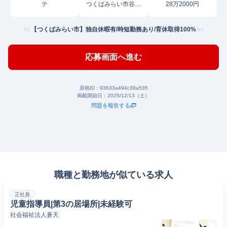
テ
つくばみらい市谷井
28万2000円
田
【つくばみらい市】独自休暇有/時短勤務あり/育休取得100%
応募画面へ進む
原稿ID：
93633a494c38a535
掲載開始日：
2025/12/13（土）
問題を報告する
職種と勤務地が似ている求人
正社員
児童指導員|第3の居場所|未経験可
社会福祉法人蒼天