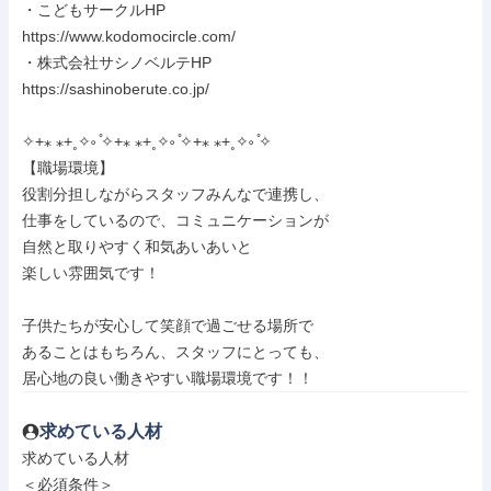
・こどもサークルHP

https://www.kodomocircle.com/

・株式会社サシノベルテHP

https://sashinoberute.co.jp/

✧+⁎ ⁎+˳✧༚ ̊✧+⁎ ⁎+˳✧༚ ̊✧+⁎ ⁎+˳✧༚ ̊✧

【職場環境】

役割分担しながらスタッフみんなで連携し、

仕事をしているので、コミュニケーションが

自然と取りやすく和気あいあいと

楽しい雰囲気です！

子供たちが安心して笑顔で過ごせる場所で

あることはもちろん、スタッフにとっても、

居心地の良い働きやすい職場環境です！！
求めている人材
求めている人材

＜必須条件＞
