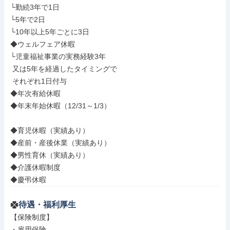
└勤続3年で1日

└5年で2日

└10年以上5年ごとに3日

◆ウェルフェア休暇

└児童福祉事業の実務経験3年

 又は5年を経過したタイミングで

 それぞれ1日付与

◆年次有給休暇

◆年末年始休暇（12/31～1/3）

◆育児休暇（実績あり）

◆産前・産後休業（実績あり）

◆男性育休（実績あり）

◆介護休暇制度

◆慶弔休暇
待遇・福利厚生
【保険制度】

・雇用保険
