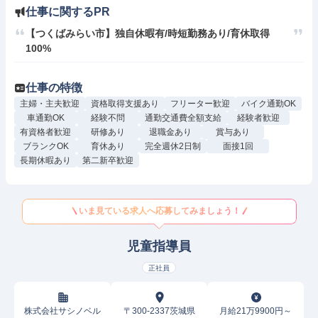
仕事に関するPR
【つくばみらい市】独自休暇有/時短勤務あり/育休取得
100%
仕事の特徴
主婦・主夫歓迎
資格取得支援あり
フリーター歓迎
バイク通勤OK
車通勤OK
経験不問
通勤交通費全額支給
経験者歓迎
有資格者歓迎
研修あり
退職金あり
賞与あり
ブランクOK
育休あり
完全週休2日制
面接1回
長期休暇あり
第二新卒歓迎
いま見ている求人へ応募してみましょう！
児童指導員
正社員
株式会社サシノベル
〒300-2337茨城県
月給21万9900円～