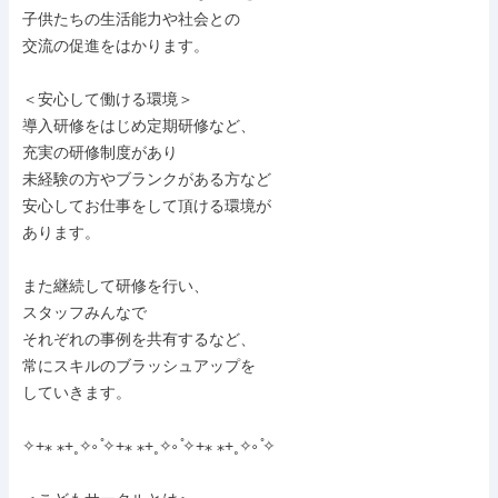
子供たちの生活能力や社会との

交流の促進をはかります。

＜安心して働ける環境＞

導入研修をはじめ定期研修など、

充実の研修制度があり

未経験の方やブランクがある方など

安心してお仕事をして頂ける環境が

あります。

また継続して研修を行い、

スタッフみんなで

それぞれの事例を共有するなど、

常にスキルのブラッシュアップを

していきます。

✧+⁎ ⁎+˳✧༚ ̊✧+⁎ ⁎+˳✧༚ ̊✧+⁎ ⁎+˳✧༚ ̊✧
