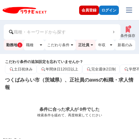
会員登録
ログイン
職種・キーワードから探す
条件保存
勤務地
職種
こだわり条件
正社員
年収
新着のみ
1
こだわり条件の追加設定を忘れていませんか？
土日祝休み
年間休日120日以上
完全週休2日制
学歴
つくばみらい市（茨城県）、正社員のawsの転職・求人情
報
条件に合った求人が 0件でした
検索条件を緩めて、再度検索してください