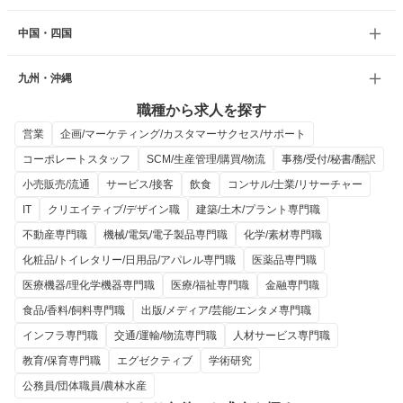
中国・四国
九州・沖縄
職種から求人を探す
営業
企画/マーケティング/カスタマーサクセス/サポート
コーポレートスタッフ
SCM/生産管理/購買/物流
事務/受付/秘書/翻訳
小売販売/流通
サービス/接客
飲食
コンサル/士業/リサーチャー
IT
クリエイティブ/デザイン職
建築/土木/プラント専門職
不動産専門職
機械/電気/電子製品専門職
化学/素材専門職
化粧品/トイレタリー/日用品/アパレル専門職
医薬品専門職
医療機器/理化学機器専門職
医療/福祉専門職
金融専門職
食品/香料/飼料専門職
出版/メディア/芸能/エンタメ専門職
インフラ専門職
交通/運輸/物流専門職
人材サービス専門職
教育/保育専門職
エグゼクティブ
学術研究
公務員/団体職員/農林水産