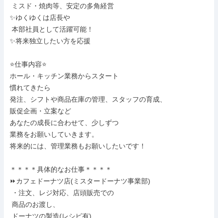
 ミスド・焼肉等、安定の多角経営

✨ゆくゆくは店長や

 本部社員として活躍可能！

✨将来独立したい方を応援

⭐仕事内容⭐

ホール・キッチン業務からスタート

慣れてきたら

発注、シフトや商品在庫の管理、スタッフの育成、

販促企画・立案など

あなたの成長に合わせて、少しずつ

業務をお願いしていきます。

将来的には、管理業務もお願いしたいです！

＊＊＊＊具体的なお仕事＊＊＊＊

⏩カフェドーナツ店(ミスタードーナツ事業部)

 ・注文、レジ対応、店頭販売での

 商品のお渡し、

 ドーナツの製造(レシピ有)
