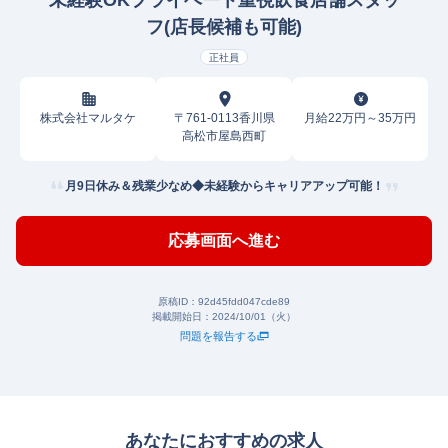
未経験OKプライベート重視飲食店舗スタッ
フ(店長候補も可能)
正社員
株式会社マルタケ
〒761-0113香川県
月給22万円～35万円
高松市屋島西町
月9日休み＆残業少なめ◆未経験からキャリアアップ可能！
応募画面へ進む
原稿ID：
92d45fdd047cde89
掲載開始日：
2024/10/01（火）
問題を報告する
あなたにおすすめの求人