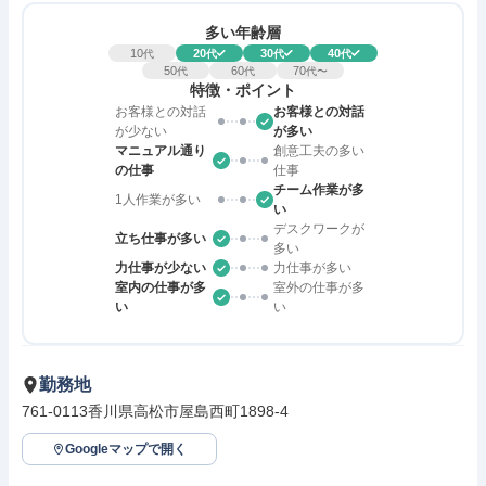
多い年齢層
10
20
30
40
代
代
代
代
50
60
70
代
代
代〜
特徴・ポイント
お客様との対話
お客様との対話
が少ない
が多い
マニュアル通り
創意工夫の多い
の仕事
仕事
チーム作業が多
1人作業が多い
い
デスクワークが
立ち仕事が多い
多い
力仕事が少ない
力仕事が多い
室内の仕事が多
室外の仕事が多
い
い
勤務地
761-0113香川県高松市屋島西町1898-4
Googleマップで開く