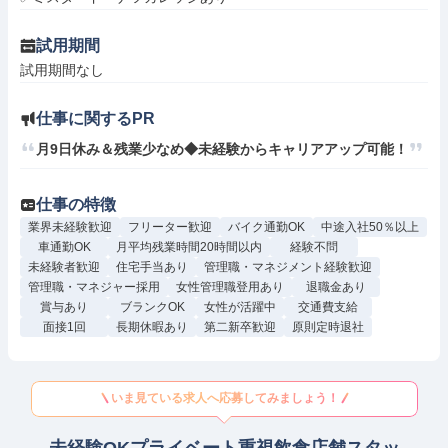
試用期間
試用期間なし
仕事に関するPR
月9日休み＆残業少なめ◆未経験からキャリアアップ可能！
仕事の特徴
業界未経験歓迎
フリーター歓迎
バイク通勤OK
中途入社50％以上
車通勤OK
月平均残業時間20時間以内
経験不問
未経験者歓迎
住宅手当あり
管理職・マネジメント経験歓迎
管理職・マネジャー採用
女性管理職登用あり
退職金あり
賞与あり
ブランクOK
女性が活躍中
交通費支給
面接1回
長期休暇あり
第二新卒歓迎
原則定時退社
いま見ている求人へ応募してみましょう！