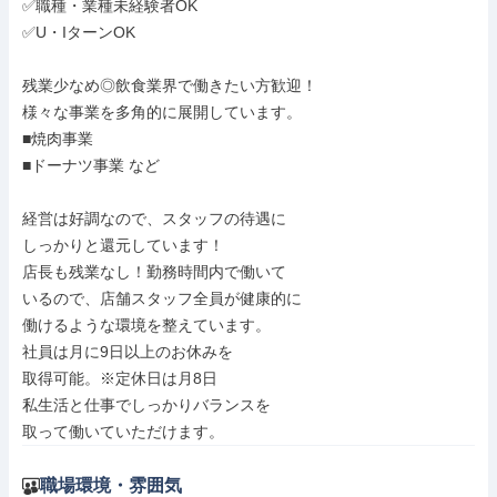
✅職種・業種未経験者OK

✅U・IターンOK

残業少なめ◎飲食業界で働きたい方歓迎！

様々な事業を多角的に展開しています。

■焼肉事業

■ドーナツ事業 など

経営は好調なので、スタッフの待遇に

しっかりと還元しています！

店長も残業なし！勤務時間内で働いて

いるので、店舗スタッフ全員が健康的に

働けるような環境を整えています。

社員は月に9日以上のお休みを

取得可能。※定休日は月8日

私生活と仕事でしっかりバランスを

取って働いていただけます。
職場環境・雰囲気