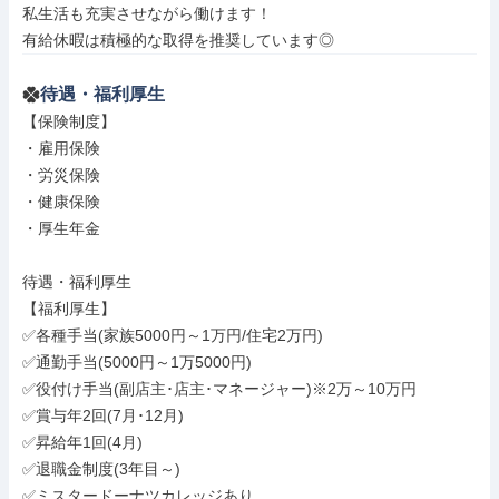
私生活も充実させながら働けます！

有給休暇は積極的な取得を推奨しています◎
待遇・福利厚生
【保険制度】

・雇用保険

・労災保険

・健康保険

・厚生年金

待遇・福利厚生

【福利厚生】

✅各種手当(家族5000円～1万円/住宅2万円)

✅通勤手当(5000円～1万5000円)

✅役付け手当(副店主･店主･マネージャー)※2万～10万円

✅賞与年2回(7月･12月)

✅昇給年1回(4月)

✅退職金制度(3年目～)

✅ミスタードーナツカレッジあり