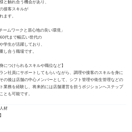
様と触れ合う機会があり、

の接客スキルが

れます。

のチームワークと居心地の良い環境」

60代まで幅広い世代の

や学生が活躍しており、

重し合う職場です。

身につけられるスキルや職位など】

ラン社員にサポートしてもらいながら、調理や接客のスキルを身に
その後は店舗の中心メンバーとして、シフト管理や衛生管理などの
ト業務を経験し、将来的には店舗運営を担うポジションへステップ
ことも可能です。
人材


