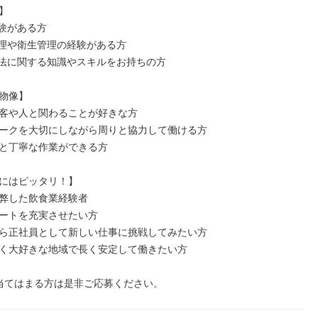


験がある方

理や衛生管理の経験がある方

法に関する知識やスキルをお持ちの方

物像】

客や人と関わることが好きな方

ークを大切にしながら周りと協力して働ける方

と丁寧な作業ができる方

にはピッタリ！】

弊した飲食業経験者

ートを充実させたい方

ら正社員として新しい仕事に挑戦してみたい方

く大好きな地域で長く安定して働きたい方

当てはまる方は是非ご応募ください。