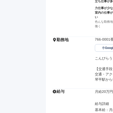
立ち仕事が多
力仕事が少な
室内の仕事が
い
色んな勤務地
働く
766-00
勤務地
Goo
こんぴらう
【交通手段】
交通・アク
琴平駅から
給与
月給20万円
給与詳細

基本給：月給