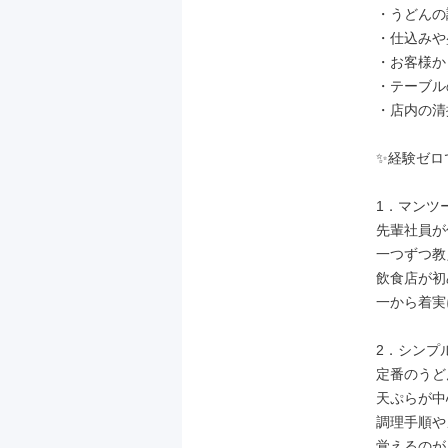
・うどんの
・仕込みや
・お客様か
・テーブル
・店内の清
✨経験ゼロ
1．マンツ
先輩社員が
一つずつ教
飲食店が初
一から着実
2．シンプ
定番のうど
天ぷらが中
調理手順や
覚えるのが