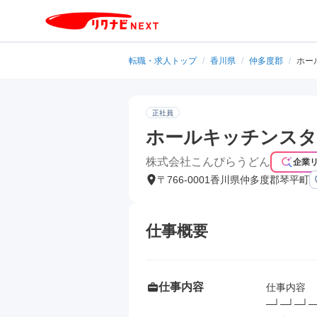
転職・求人トップ
/
香川県
/
仲多度郡
/
ホー
正社員
ホールキッチンス
株式会社こんぴらうどん
企業
〒766-0001香川県仲多度郡琴平町
仕事概要
仕事内容
仕事内容

─┘─┘─┘─