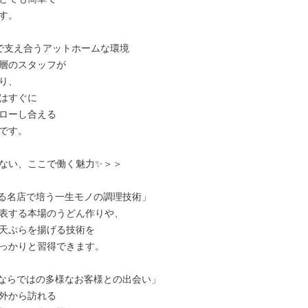
す。

で支え合うアットホームな環境

層のスタッフが

り、

はすぐに

ローし合える

です。

ない、ここで働く魅力✨＞＞

ある名店で培う一生モノの調理技術」

表する本場のうどん作りや、

天ぷらを揚げる技術を

っかりと習得できます。

地ならではの多様なお客様との出会い」

外から訪れる
