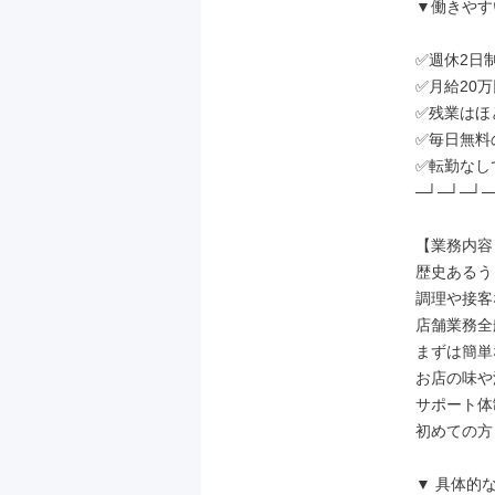
▼働きやす
✅週休2日
✅月給20
✅残業はほ
✅毎日無料
✅転勤なし
─┘─┘─┘─
【業務内容】
歴史あるう
調理や接客
店舗業務全
まずは簡単
お店の味や
サポート体
初めての方
▼ 具体的な