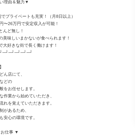
い理由＆魅力▼

制でプライベートも充実！（月8日以上）

万円〜26万円で安定収入が可能！

とんど無し！

の美味しいまかないが食べられます！

で大好きな街で長く働けます！

┘─┘─┘─┘─┘─┘



どん店にて、

などの

般をお任せします。

な作業から始めていただき、

流れを覚えていただきます。

制があるため、

も安心の環境です。

お仕事 ▼
