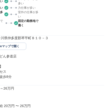
い
多い
い
力仕事が多い
多
室外の仕事が多
い
で
固定の勤務地で
働く
01香川県仲多度郡琴平町８１０－３
gleマップで開く
どん参道店



セス

徒歩8分
～26万円

 20万円 〜 26万円
