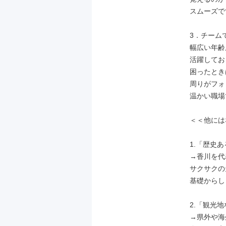
スムーズで
3．チーム
幅広い年齢
活躍してお
困ったとき
周りがフォ
温かい職場
＜＜他には
1.「歴史
→香川を代
サクサクの
基礎からし
2.「観光
→県外や海