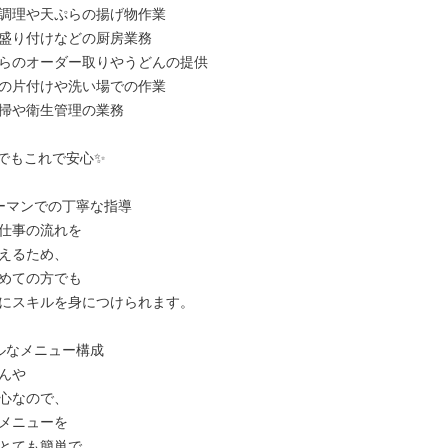
調理や天ぷらの揚げ物作業

盛り付けなどの厨房業務

らのオーダー取りやうどんの提供

の片付けや洗い場での作業

掃や衛生管理の業務

でもこれで安心✨

ーマンでの丁寧な指導

仕事の流れを

えるため、

めての方でも

にスキルを身につけられます。

ルなメニュー構成

んや

心なので、

メニューを

とても簡単で
