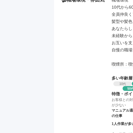
職場環境

10代から
全員仲良く
髪型や髪色
あなたらし
未経験から
お互いを支
自慢の職場
喫煙所：喫
多い年齢層
10
代
50
特徴・ポイ
お客様との対
が少ない
マニュアル通
の仕事
1人作業が多