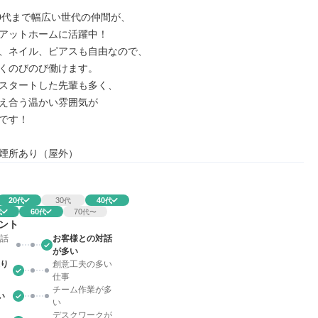
60代まで幅広い世代の仲間が、

アットホームに活躍中！

、ネイル、ピアスも自由なので、

くのびのび働けます。

スタートした先輩も多く、

え合う温かい雰囲気が

です！

煙所あり（屋外）
20
30
40
代
代
代
60
70
代
代
代〜
ント
話
お客様との対話
が多い
り
創意工夫の多い
仕事
チーム作業が多
い
い
デスクワークが