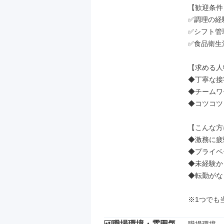
【歓迎条件】
✅調理の経
✅シフト管
✅食品衛生
【求める人
◆丁寧な接
◆チームワ
◆コツコツ
【こんな方
◆激務に疲
◆プライベ
◆未経験か
◆転勤がな
※1つでも
職場環境・雰囲気