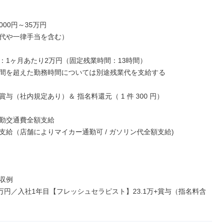
000円～35万円

代や一律手当を含む）

：1ヶ月あたり2万円（固定残業時間：13時間）

間を超えた勤務時間については別途残業代を支給する

与（社内規定あり）＆ 指名料還元（ 1 件 300 円）

勤交通費全額支給

支給（店舗によりマイカー通勤可 / ガソリン代全額支給)

収例

0万円／入社1年目【フレッシュセラピスト】23.1万+賞与（指名料含