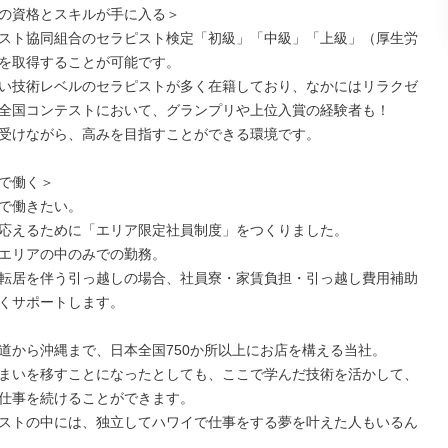
の資格とスキルが手に入る＞

スト協同組合のセラピスト検定「初級」「中級」「上級」（厚生労
を取得することが可能です。

い技術レベルのセラピストが多く在籍しており、なかにはリラクゼ
全国コンテストにおいて、グランプリや上位入賞の経験者も！

受けながら、高みを目指すことができる環境です。

で働く＞

で働きたい。

応えるために「エリア限定社員制度」をつくりました。

エリアの中のみでの勤務。

転居を伴う引っ越しの場合、社員寮・家賃負担・引っ越し費用補助
くサポートします。

道から沖縄まで、日本全国750か所以上にお店を構える当社。

まいを移すことになったとしても、ここで学んだ技術を活かして、
仕事を続けることができます。

ストの中には、独立してハワイで仕事をする夢を叶えた人もいるん