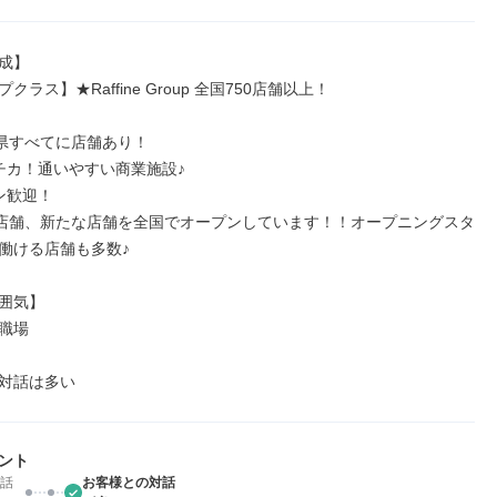
成】

ラス】★Raffine Group 全国750店舗以上！

府県すべてに店舗あり！

チカ！通いやすい商業施設♪

ン歓迎！

3店舗、新たな店舗を全国でオープンしています！！オープニングスタ
働ける店舗も多数♪

囲気】

職場

対話は多い

ント
話
お客様との対話