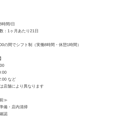
時間/日

数：1ヶ月あたり21日

20:00の間でシフト制（実働8時間・休憩1時間）



00

:00

2:00 など

は店舗により異なります

前≫

準備・店内清掃

確認
