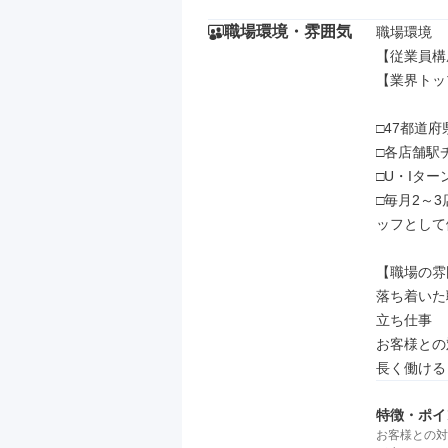
職場環境・雰囲気
職場環境

【従業員構
【業界トップク
□47都道
□各店舗駅
□U・Iター
□毎月2～
ッフとして
【職場の雰
落ち着いた
立ち仕事

お客様との
長く働ける
特徴・ポイ
お客様との対