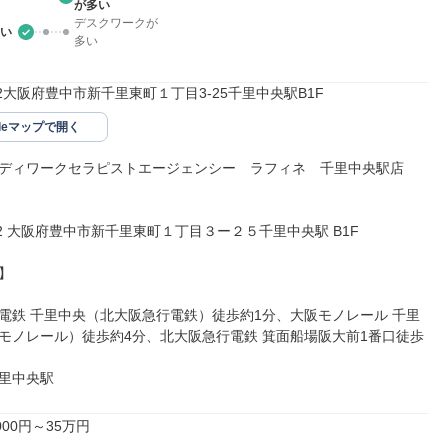
が多い
デスクワークが
い
多い
082大阪府豊中市新千里東町１丁目3-25千里中央駅B1F
gleマップで開く
ディワークセラピストエージェンシー　ラフィネ　千里中央駅店

082 大阪府豊中市新千里東町１丁目３ー２５千里中央駅 B1F



電鉄 千里中央（北大阪急行電鉄）徒歩約1分、大阪モノレール 千里
モノレール）徒歩約4分、北大阪急行電鉄 箕面船場阪大前1番口徒歩
里中央駅
00円～35万円
