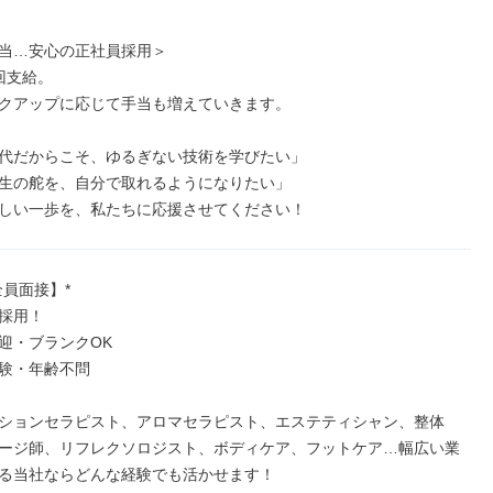
当…安心の正社員採用＞

支給。

クアップに応じて手当も増えていきます。

代だからこそ、ゆるぎない技術を学びたい」

生の舵を、自分で取れるようになりたい」

しい一歩を、私たちに応援させてください！
員面接】*

採用！

迎・ブランクOK

験・年齢不問

ションセラピスト、アロマセラピスト、エステティシャン、整体
ージ師、リフレクソロジスト、ボディケア、フットケア…幅広い業
る当社ならどんな経験でも活かせます！