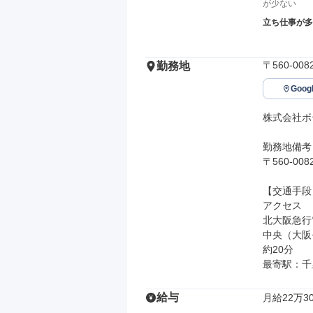
が少ない
立ち仕事が多
〒560-0
勤務地
Goo
株式会社ボ
勤務地備考

〒560-0
【交通手段】
アクセス

北大阪急行
中央（大阪
約20分

最寄駅：千
給与
月給22万30