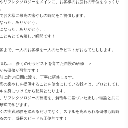
やリフレクソロジーをメインに、お客様のお疲れの部位をゆっくり


でお客様に最高の癒やしの時間をご提供します。

なった。ありがとう。」

になった。ありがとう。」

こともとても嬉しい瞬間です！

客まで、一人のお客様を一人のセラピストがおもてなしします。

0％以上！多くのセラピストを育てた自慢の研修！＞

がら研修が可能です！

前に約34日間に渡り、丁寧に研修します。

高の癒やしを提供することを使命にしている我々は、プロとしてし
ルを身につけてから配属となります。

、リフレクソロジーの技術を、解剖学に基づいた正しい理論と共に
形式で学びます。

くの実践経験を踏めるだけでなく、スキルを高められる研修も随時
るので、成長スピードも圧倒的です！
