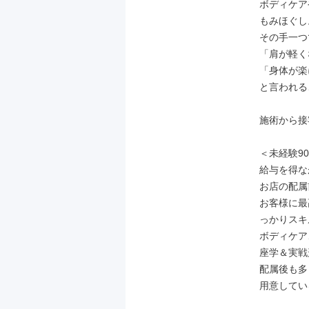
ボディケア
もみほぐし。
その手一つ
「肩が軽く
「身体が楽
と言われる
施術から接
＜未経験9
給与を得な
お店の配属
お客様に最
っかりスキ
ボディケア
座学＆実戦
配属後も多
用意してい