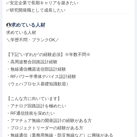
✅安定企業で長期キャリアを築きたい

✅研究開発職として成長したい
求めている人材
求めている人材

＼学歴不問・ブランクOK／

【下記”いずれか”の経験必須】※年数不問※

・高周波整合回路設計経験

・無線通信機器送信部設計経験

・RFパワー半導体デバイス設計経験

（ウェハプロセス基礎知識歓迎）

【こんな方に向いています】

・アナログ回路設計を極めたい

・RF通信技術を深めたい

・アマチュア無線の開発設計の経験がある方

・プロジェクトリーダーの経験がある方

・無線通信（業務用無線・防災無線など）に興味がある
