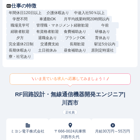
仕事の特徴
年間休日120日以上
介護休暇あり
中途入社50％以上
学歴不問
車通勤OK
月平均残業時間20時間以内
職場見学可
管理職・マネジメント経験歓迎
午前
経験者歓迎
有資格者歓迎
食費補助あり
研修あり
夕方
退職金あり
ブランクOK
育休あり
完全週休2日制
交通費支給
長期歓迎
駅近5分以内
長期休暇あり
土日祝休み
昼食補助あり
原則定時退社
寮・社宅あり
いま見ている求人へ応募してみましょう！
RF回路設計・無線通信機器開発エンジニア|
川西市
正社員
ミヨシ電子株式会社
〒666-0024兵庫県
月給30万円～55万円
川西市久代