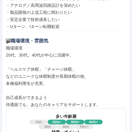
・アナログ／高周波回路設計を深めたい

・製品開発の上流工程に関わりたい

・安定企業で技術成長したい

・Uターン、Iターン転職歓迎
職場環境・雰囲気
職場環境

20代、30代、40代が中心に活躍中。

「ヘルスケア休暇」「チャージ休暇」

などのユニークな休暇制度や長期休暇の他、

各種福利厚生が充実。

自己成長ができるよう

待遇面でも、あなたのキャリアをサポートします。
多い年齢層
10
20
30
40
代
代
代
代
50
60
70
代
代
代〜