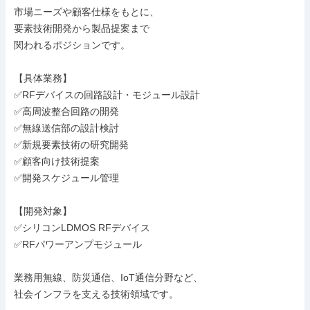
市場ニーズや顧客仕様をもとに、

要素技術開発から製品提案まで

関われるポジションです。

【具体業務】

✅RFデバイスの回路設計・モジュール設計

✅高周波整合回路の開発

✅無線送信部の設計検討

✅新規要素技術の研究開発

✅顧客向け技術提案

✅開発スケジュール管理

【開発対象】

✅シリコンLDMOS RFデバイス

✅RFパワーアンプモジュール

業務用無線、防災通信、IoT通信分野など、

社会インフラを支える技術領域です。
