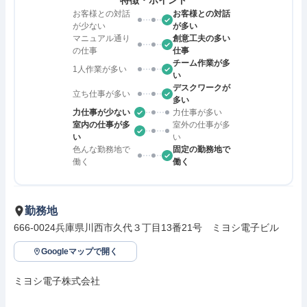
特徴・ポイント
お客様との対話
お客様との対話
が少ない
が多い
マニュアル通り
創意工夫の多い
の仕事
仕事
チーム作業が多
1人作業が多い
い
デスクワークが
立ち仕事が多い
多い
力仕事が少ない
力仕事が多い
室内の仕事が多
室外の仕事が多
い
い
色んな勤務地で
固定の勤務地で
働く
働く
勤務地
666-0024兵庫県川西市久代３丁目13番21号　ミヨシ電子ビル
Googleマップで開く
ミヨシ電子株式会社
