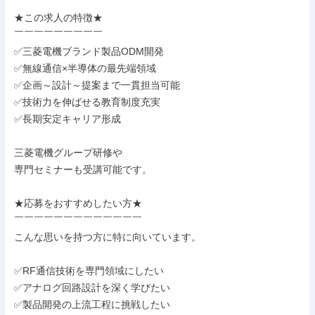
★この求人の特徴★

￣￣￣￣￣￣￣￣￣

✅三菱電機ブランド製品ODM開発

✅無線通信×半導体の最先端領域

✅企画～設計～提案まで一貫担当可能

✅技術力を伸ばせる教育制度充実

✅長期安定キャリア形成

三菱電機グループ研修や

専門セミナーも受講可能です。

★応募をおすすめしたい方★

￣￣￣￣￣￣￣￣￣￣￣￣￣

こんな思いを持つ方に特に向いています。

✅RF通信技術を専門領域にしたい

✅アナログ回路設計を深く学びたい

✅製品開発の上流工程に挑戦したい
