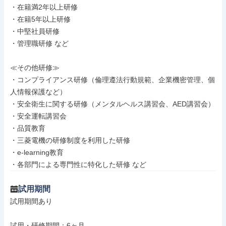
・在籍満2年以上研修

・在籍5年以上研修

・中堅社員研修

・管理職研修 など

≪その他研修≫

・コンプライアンス研修（倫理遵法行動規範、企業機密管理、個
人情報保護など）

・安全衛生に関する研修（メンタルヘルス講習会、AED講習会）

・安全運転講習会

・品質教育

・三菱電機の研修制度を利用した研修

・e-learning教育

・各部門による専門性に特化した研修 など
試用期間
試用期間あり

試用・研修期間：6ヶ月
