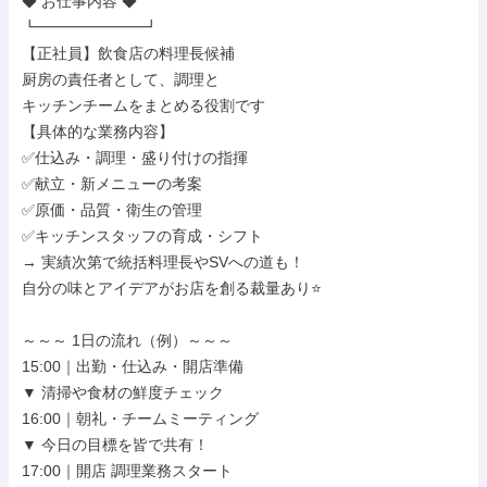
◆ お仕事内容 ◆

┗━━━━━━━┛

【正社員】飲食店の料理長候補

厨房の責任者として、調理と

キッチンチームをまとめる役割です

【具体的な業務内容】

✅仕込み・調理・盛り付けの指揮

✅献立・新メニューの考案

✅原価・品質・衛生の管理

✅キッチンスタッフの育成・シフト

→ 実績次第で統括料理長やSVへの道も！

自分の味とアイデアがお店を創る裁量あり⭐

～～～ 1日の流れ（例）～～～

15:00｜出勤・仕込み・開店準備

▼ 清掃や食材の鮮度チェック

16:00｜朝礼・チームミーティング

▼ 今日の目標を皆で共有！

17:00｜開店 調理業務スタート
