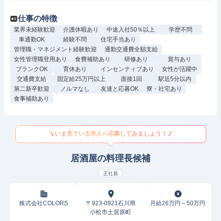
仕事の特徴
業界未経験歓迎
介護休暇あり
中途入社50％以上
学歴不問
車通勤OK
経験不問
住宅手当あり
管理職・マネジメント経験歓迎
通勤交通費全額支給
女性管理職登用あり
食費補助あり
研修あり
賞与あり
ブランクOK
育休あり
インセンティブあり
女性が活躍中
交通費支給
固定給25万円以上
面接1回
駅近5分以内
第二新卒歓迎
ノルマなし
友達と応募OK
寮・社宅あり
食事補助あり
いま見ている求人へ応募してみましょう！
居酒屋の料理長候補
正社員
株式会社COLORS
〒923-0921石川県
月給26万円～50万円
小松市土居原町