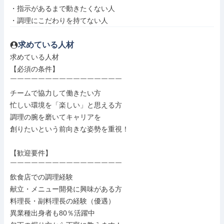
・指示があるまで動きたくない人

・調理にこだわりを持てない人
求めている人材
求めている人材

【必須の条件】

￣￣￣￣￣￣￣￣￣￣￣￣￣￣￣￣

チームで協力して働きたい方

忙しい環境を「楽しい」と思える方

調理の腕を磨いてキャリアを

創りたいという前向きな姿勢を重視！

【歓迎要件】

￣￣￣￣￣￣￣￣￣￣￣￣￣￣￣￣

飲食店での調理経験

献立・メニュー開発に興味がある方

料理長・副料理長の経験（優遇）

異業種出身者も80％活躍中
