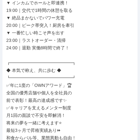
▼ インカムでホールと即連携！

19:00｜交代で1時間の休憩を取る

▼ 絶品まかないでパワー充電

20:00｜ピーク帯突入！厨房を牽引

▼ 一番忙しい時こそ声を出す

23:00｜ラストオーダー・清掃

24:00｜退勤 実働8時間で終了！

┏━━━━━━━━━━━━━━┓

◆ 本気で称え、共に歩む ◆

┗━━━━━━━━━━━━━━┛

✅年に1度の「OWNアワード」🏆

全国の優秀店舗や個人を全社員の

前で表彰！最高の達成感です✨

✅キャリアを支えるメンター制度

月1回の面談で不安を即解消！

将来の夢を一緒に考えます⭐

最短3ヶ月で昇格実績あり⏩

和食からバル等、業態異動も自由！
