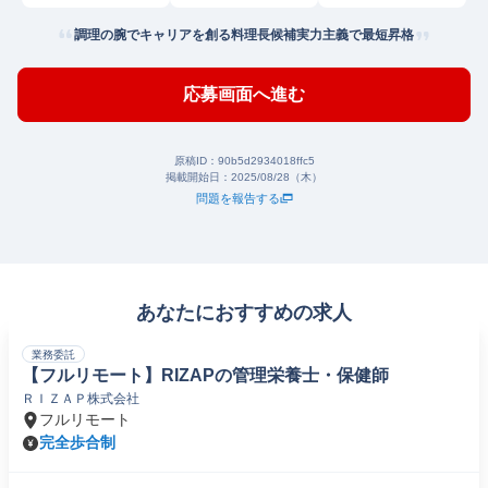
調理の腕でキャリアを創る料理長候補実力主義で最短昇格
応募画面へ進む
原稿ID：
90b5d2934018ffc5
掲載開始日：
2025/08/28（木）
問題を報告する
あなたにおすすめの求人
業務委託
【フルリモート】RIZAPの管理栄養士・保健師
ＲＩＺＡＰ株式会社
フルリモート
完全歩合制