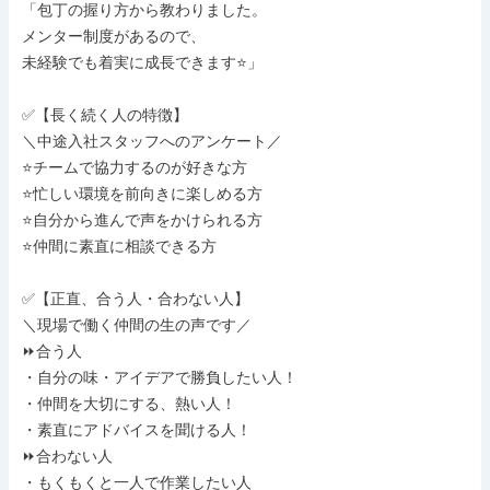
「包丁の握り方から教わりました。

メンター制度があるので、

未経験でも着実に成長できます⭐」

✅【長く続く人の特徴】

＼中途入社スタッフへのアンケート／

⭐チームで協力するのが好きな方

⭐忙しい環境を前向きに楽しめる方

⭐自分から進んで声をかけられる方

⭐仲間に素直に相談できる方

✅【正直、合う人・合わない人】

＼現場で働く仲間の生の声です／

⏩合う人

・自分の味・アイデアで勝負したい人！

・仲間を大切にする、熱い人！

・素直にアドバイスを聞ける人！

⏩合わない人

・もくもくと一人で作業したい人
