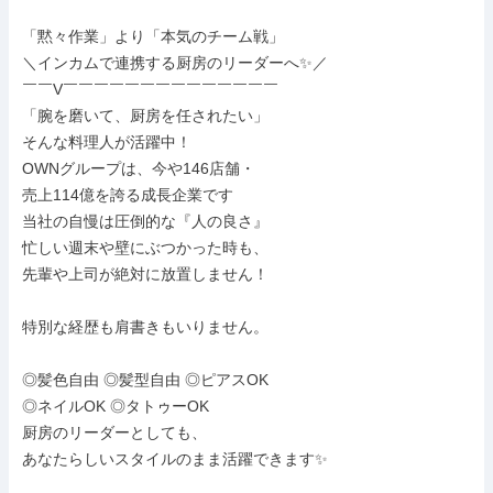
「黙々作業」より「本気のチーム戦」

＼インカムで連携する厨房のリーダーへ✨／

￣￣V￣￣￣￣￣￣￣￣￣￣￣￣￣￣

「腕を磨いて、厨房を任されたい」

そんな料理人が活躍中！

OWNグループは、今や146店舗・

売上114億を誇る成長企業です

当社の自慢は圧倒的な『人の良さ』

忙しい週末や壁にぶつかった時も、

先輩や上司が絶対に放置しません！

特別な経歴も肩書きもいりません。

◎髪色自由 ◎髪型自由 ◎ピアスOK

◎ネイルOK ◎タトゥーOK

厨房のリーダーとしても、

あなたらしいスタイルのまま活躍できます✨
