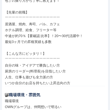
包丁の握り方から丁寧に教えます！

【先輩の前職】

￣￣￣￣￣￣￣￣￣￣￣￣￣￣￣￣

居酒屋、焼肉、寿司、バル、カフェ

ホテル調理、給食、フリーター等

中途が約70％【要確認:比率】！20〜30代活躍中！

最短3ヶ月での昇格実績も多数

【こんな方にピッタリ！】

￣￣￣￣￣￣￣￣￣￣￣￣￣￣￣￣

自分の味・アイデアで勝負したい方

厨房のリーダー(料理長)を目指したい方

人生、仕事も遊びも全力派の方

いつか自分のお店を持ちたい上昇志向の方
職場環境・雰囲気
職場環境

OWNグループは、仲間想いで明るい
