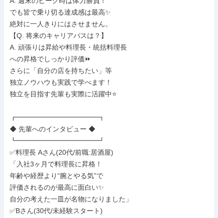
A. 週末のピーク時は体力勝負！

でも皆で乗り切る達成感は最高✨

絶対に一人きりにはさせません。

【Q. 将来のキャリアパスは？】

A. 頑張りは昇給や料理長・統括料理長

への昇格でしっかり評価⏩

さらに「自分の店を持ちたい」等

独立ノウハウも実践で学べます！

独立を目指す先輩も実際に活躍中⭐

┏━━━━━━━━━━━━┓

◆ 先輩へのインタビュー ◆

┗━━━━━━━━━━━━┛

✅料理長 Aさん(20代/前職:居酒屋)

「入社3ヶ月で料理長に昇格！

年齢や経歴より“腕とやる気”で

評価されるのが最高に面白い✨

自分の考えた一皿が名物になりました」

✅Bさん(30代/未経験スタート)
