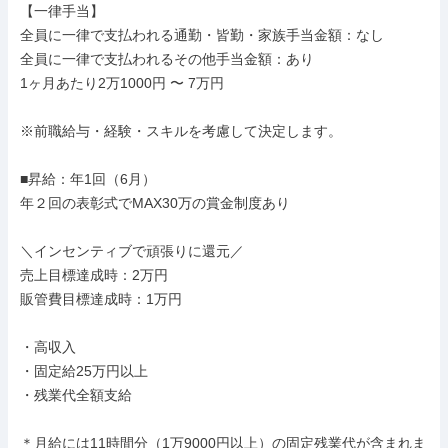
【一律手当】

全員に一律で支払われる通勤・皆勤・家族手当金額：なし

全員に一律で支払われるその他手当金額：あり

1ヶ月あたり2万1000円 〜 7万円

※前職給与・経験・スキルを考慮して決定します。

■昇給：年1回（6月）

年２回の表彰式でMAX30万の賞金制度あり

＼インセンティブで頑張りに還元／

売上目標達成時：2万円

販管費目標達成時：1万円

・高収入

・固定給25万円以上

・残業代全額支給

＊月給には11時間分（1万9000円以上）の固定残業代が含まれま