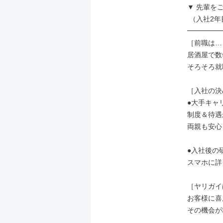
▼ 先輩をご紹
 （入社2年目・25歳）

━━━━━
［前職は…
居酒屋で数
そろそろ就
［入社の決
●大手キャ
制度＆待遇
両親も安心
●入社後の
スマホに詳
［ヤリガイ
お客様に喜
その機会が