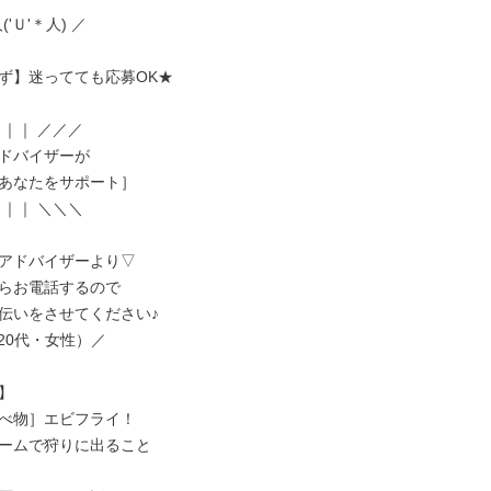
('Ｕ'＊人) ／

ず】迷ってても応募OK★

｜｜ ／／／

ドバイザーが

あなたをサポート］

｜｜ ＼＼＼

アドバイザーより▽

らお電話するので

伝いをさせてください♪

/（20代・女性）／



べ物］エビフライ！

ームで狩りに出ること
