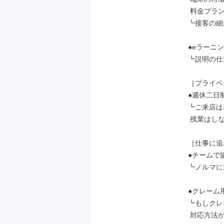
 料金プランなど

┗接客の細
●eラーニン
┗説明の仕
［プライベ
●週休二日
┗ご来店は
 残業はしないのが当たり前です。

［仕事に追
●チームで
┗ノルマに
●クレーム
┗もしクレ
 対応方法が明確だから安心♪
