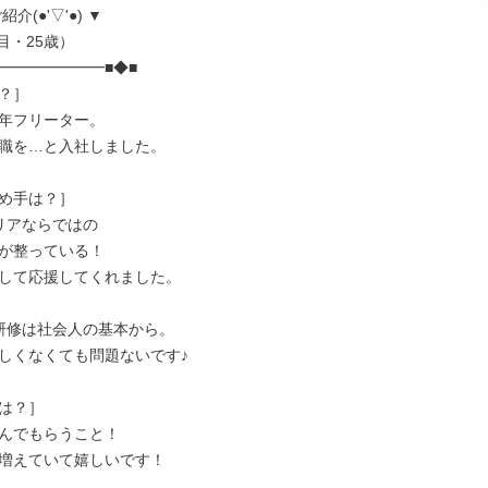
介(●'▽'●) ▼

━━━━━━━■◆■

？］

年フリーター。

職を…と入社しました。

め手は？］

リアならではの

が整っている！

して応援してくれました。

研修は社会人の基本から。

しくなくても問題ないです♪

は？］

んでもらうこと！

増えていて嬉しいです！
