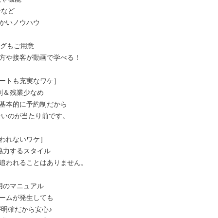
かいノウハウ

グもご用意

方や接客が動画で学べる！

ートも充実なワケ］

制＆残業少なめ

基本的に予約制だから

われないワケ］

協力するスタイル

追われることはありません。

用のマニュアル

ームが発生しても
