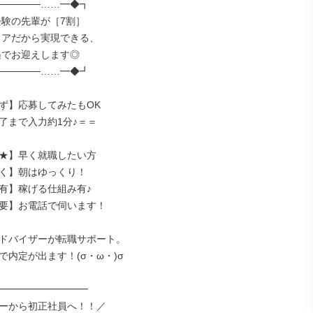
─────……━◆┓

─────……━◆┛

ず】応募してみたもOK

了まで入力約1分♪＝＝

★】早く就職したい方

く】朝はゆっくり！

有】稼げる仕組み有♪

要】お電話で伺います！

ドバイザーが転職サポート。

内定が出ます！(σ・ω・)σ

━━━━━━━━━━

ーから初正社員へ！！／
