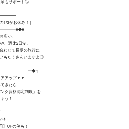
━━━━

1/3がお休み！］

━━━■◆■

お店が、

や、週休2日制。

合わせて長期の旅行に

フもたくさんいますよ◎

──────……━◆┓
