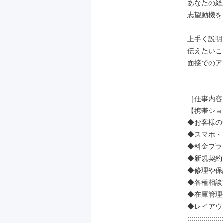
あなたの経
志望動機を
上手く説明
伝えたいこ
面接でのア
::::::::::::::::::
［仕事内容］
【携帯ショ
◆お客様の
◆スマホ・
◆料金プラ
◆新規契約
◆修理や保
◆各種相談
◆在庫管理
◆レイアウ
::::::::::::::::::