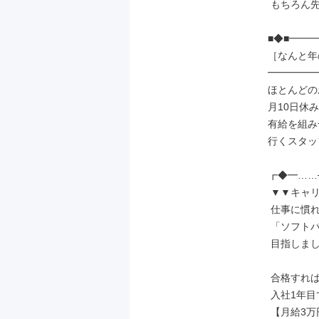
 もちろん先輩もサポート◎

■◆■━━━
［なんと年の
━━━━━━
ほとんどの
月10日休み
有給を組み
行くスタッ
┏◆━……─
 ▼▼キャリアアップ▼▼

 仕事に慣れてきたら

 「ソフトバンク資格認定制度」を

 目指しましょう！

 合格すれば

 入社1年目でも

 【月給3万円】UPの例も！
