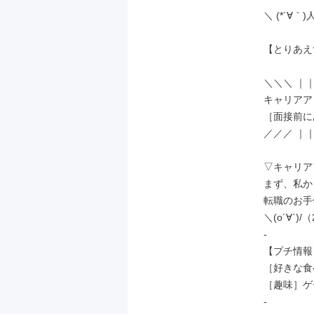
＼ (*´∀｀)人
【とりあえ
＼＼＼ ｜｜
キャリアア
［面接前に
／／／ ｜｜
▽キャリア
まず、私か
転職のお手
＼(o´∀`)
-

【プチ情報】
［好きな食
［趣味］ゲ
-
