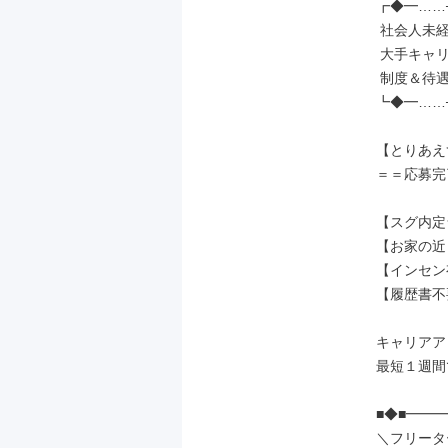
┏◆━……─
 社会人未経験の先輩が［7割］

 大手キャリアだから実現できる、

 制度＆待遇でお迎えします◎

┗◆━……─
【とりあえ
＝＝応募完
【スグ内定
【お家の近
【インセン
【履歴書不
キャリアア
最短１週間で
■◆■━━
＼フリータ