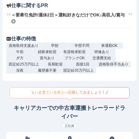
仕事に関するPR
＜要牽引免許/週休2日＞運転好きなだけでOK♪高収入/賞与
◎
仕事の特徴
資格取得支援あり
早朝
学歴不問
車通勤OK
午前
経験者歓迎
有資格者歓迎
研修あり
夕方
賞与あり
ブランクOK
交通費支給
固定給25万円以上
長期歓迎
面接1回
資格取得手当あり
深夜
履歴書不要
固定給35万円以上
いま見ている求人へ応募してみましょう！
キャリアカーでの中古車運搬トレーラードラ
イバー
正社員