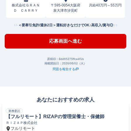
株式会社ＧＲＡＮ
〒595-0054大阪府
月給40万円～55万円
Ｄ ＣＡＲＲＹ
泉大津市汐見町
＜要牽引免許/週休2日＞運転好きなだけでOK♪高収入/賞与◎
応募画面へ進む
原稿ID：
8dd65275ffce4f1b
掲載開始日：
2026/06/02（火）
問題を報告する
あなたにおすすめの求人
業務委託
【フルリモート】RIZAPの管理栄養士・保健師
ＲＩＺＡＰ株式会社
フルリモート