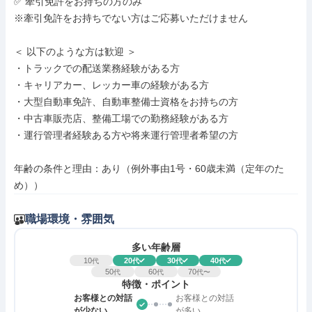
✅ 牽引免許をお持ちの方のみ

※牽引免許をお持ちでない方はご応募いただけません

＜ 以下のような方は歓迎 ＞

・トラックでの配送業務経験がある方

・キャリアカー、レッカー車の経験がある方

・大型自動車免許、自動車整備士資格をお持ちの方

・中古車販売店、整備工場での勤務経験がある方

・運行管理者経験ある方や将来運行管理者希望の方

年齢の条件と理由：あり（例外事由1号・60歳未満（定年のた
め））
職場環境・雰囲気
多い年齢層
10
20
30
40
代
代
代
代
50
60
70
代
代
代〜
特徴・ポイント
お客様との対話
お客様との対話
が少ない
が多い