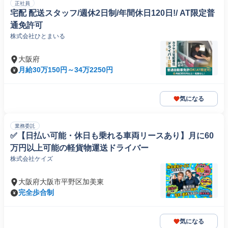
正社員
宅配 配送スタッフ/週休2日制/年間休日120日!/ AT限定普
通免許可
株式会社ひとまいる
大阪府
月給30万150円～34万2250円
気になる
業務委託
✅【日払い可能・休日も乗れる車両リースあり】月に60
万円以上可能の軽貨物運送ドライバー
株式会社ケイズ
大阪府大阪市平野区加美東
完全歩合制
気になる