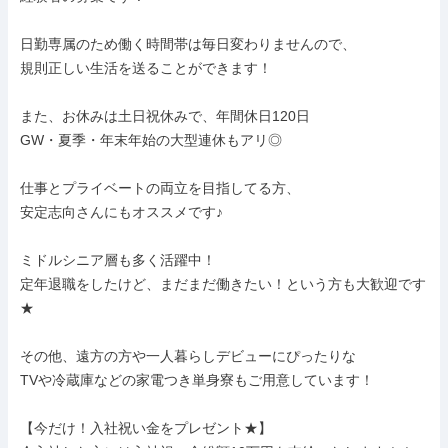
日勤専属のため働く時間帯は毎日変わりませんので、

規則正しい生活を送ることができます！

また、お休みは土日祝休みで、年間休日120日

GW・夏季・年末年始の大型連休もアリ◎

仕事とプライベートの両立を目指してる方、

安定志向さんにもオススメです♪

ミドルシニア層も多く活躍中！

定年退職をしたけど、まだまだ働きたい！という方も大歓迎です
★

その他、遠方の方や一人暮らしデビューにぴったりな

TVや冷蔵庫などの家電つき単身寮もご用意しています！

【今だけ！入社祝い金をプレゼント★】
