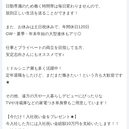
日勤専属のため働く時間帯は毎日変わりませんので、

規則正しい生活を送ることができます！

また、お休みは土日祝休みで、年間休日120日

GW・夏季・年末年始の大型連休もアリ◎

仕事とプライベートの両立を目指してる方、

安定志向さんにもオススメです♪

ミドルシニア層も多く活躍中！

定年退職をしたけど、まだまだ働きたい！という方も大歓迎です
★

その他、遠方の方や一人暮らしデビューにぴったりな

TVや冷蔵庫などの家電つき単身寮もご用意しています！

【今だけ！入社祝い金をプレゼント★】

今入社した方には入社祝い金総額10万円を支給いたします！！
