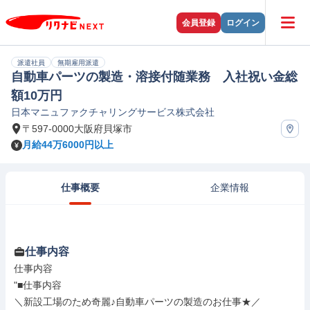
会員登録
ログイン
派遣社員
無期雇用派遣
自動車パーツの製造・溶接付随業務 入社祝い金総
額10万円
日本マニュファクチャリングサービス株式会社
〒597-0000大阪府貝塚市
月給44万6000円以上
仕事概要
企業情報
仕事内容
仕事内容

"■仕事内容

＼新設工場のため奇麗♪自動車パーツの製造のお仕事★／
