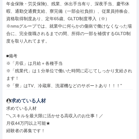
年金保険・労災保険)、残業、休出手当有り、深夜手当、慶弔休
暇、通勤交通費支給、寮完備（一部会社負担）、従業員持株会、
資格取得制度あり、定年65歳、GLTD制度導入（※）

※nmsグループでは、就業中に何らかの傷病で働けなくなった場
合に、完全復職されるまでの間、所得の一部を補償するGLTD制
度を取り入れてます。

■備考

※「月収」は月給＋各種手当

※「残業代」は１分単位で働いた時間に応じてしっかり支給され
ます！

※「寮」はTV、冷蔵庫、洗濯機などのサポートあり！！！"
求めている人材
求めている人材

"＼スキルを最大限に活かせる高収入のお仕事！／

月収44万円以上可能★

経験者の募集です！
