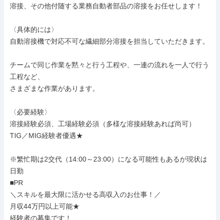
溶接、その他付随する業務自動者部品の溶接をお任せします！

〈具体的には〉

自動溶接機で対応不可な繊細部分溶接を担当していただきます。

チームで同じ作業を黙々と行う工程や、一連の流れを一人で行う
工程など、

さまざまな作業があります。

〈必要経験〉

溶接経験必須、工場経験必須（多様な溶接経験あれば尚可）

TIG／MIG経験者優遇★

※繁忙期は2交代（14:00～23:00）になる可能性もあるが現状は
日勤

■PR

＼スキルを最大限に活かせる高収入のお仕事！／

月収44万円以上可能★

経験者の募集です！
