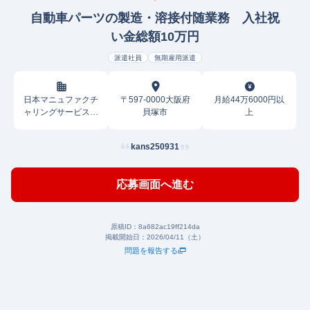
自動車パーツの製造・溶接付随業務 入社祝
い金総額10万円
派遣社員
無期雇用派遣
日本マニュファクチ
〒597-0000大阪府
月給44万6000円以
ャリングサービス株
貝塚市
上
式会社
kans250931
応募画面へ進む
原稿ID：
8a682ac19ff214da
掲載開始日：
2026/04/11（土）
問題を報告する