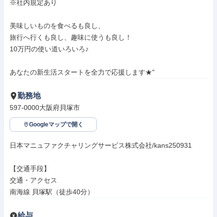
※社内規定あり

美味しいものを食べるも良し、

旅行へ行くも良し、趣味に使うも良し！

10万円の使い道いろいろ♪

あなたの新生活スタートを全力で応援します★"
勤務地
597-0000大阪府貝塚市
Googleマップで開く
日本マニュファクチャリングサービス株式会社/kans250931

【交通手段】

交通・アクセス

南海線 貝塚駅（徒歩40分）
給与