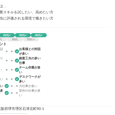
は…

業スキルを試したい、高めたい方

当に評価される環境で働きたい方
20
30
40
代
代
代
60
70
代
代
代〜
ント
話
お客様との対話
が多い
り
創意工夫の多い
仕事
チーム作業が多
い
い
デスクワークが
い
多い
い
力仕事が多い
多
室外の仕事が多
い
23大阪府堺市堺区石津北町90-1