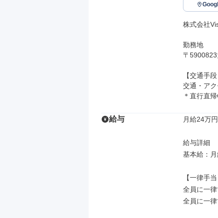
Goo
株式会社Visi
勤務地

〒59008
【交通手段】
交通・アク
＊直行直帰
給与
月給24万円
給与詳細

基本給：月給
【一律手当】
全員に一律
全員に一律