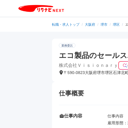
転職・求人トップ
/
大阪府
/
堺市
/
堺区
/
業務委託
エコ製品のセールスパ
株式会社Ｖｉｓｉｏｎａｒｙ
〒590-0823大阪府堺市堺区石津北
仕事概要
仕事内容
仕事内容

雇用形態：