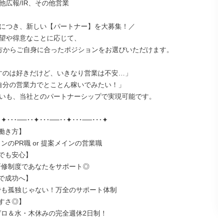
広報/IR、その他営業

につき、新しい【パートナー】を大募集！／

望や得意なことに応じて、

方からご自身に合ったポジションをお選びいただけます。

すのは好きだけど、いきなり営業は不安…」

自分の営業力でとことん稼いでみたい！」

いも、当社とのパートナーシップで実現可能です。

･✦･･･──･･✦･･･──･･✦･･･──･･･✦

働き方】

でも安心】

で成功へ】

すさ◎】
