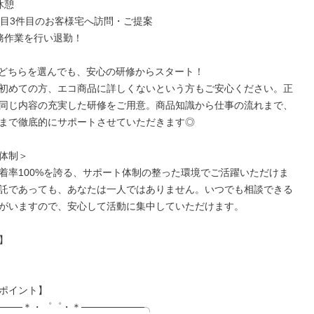
休憩

2件目3件目のお客様宅へ訪問・ご提案

事務作業を行い退勤！

.2】どちらを選んでも、安心の研修からスタート！

初めての方、エコ商品に詳しくないという方もご安心ください。正
同じ内容の充実した研修をご用意。商品知識から仕事の流れまで、
まで徹底的にサポートさせていただきます◎

体制＞

着率100%を誇る、サポート体制の整った環境でご活躍いただけま
託であっても、あなたは一人ではありません。いつでも相談できる
がいますので、安心して活動に集中していただけます。



ポイント】

────＊・゜゜・＊─────────╮
