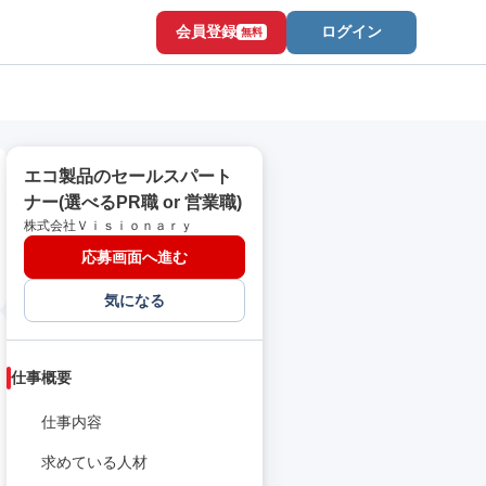
会員登録
ログイン
無料
エコ製品のセールスパート
ナー(選べるPR職 or 営業職)
株式会社Ｖｉｓｉｏｎａｒｙ
応募画面へ進む
気になる
仕事概要
仕事内容
求めている人材