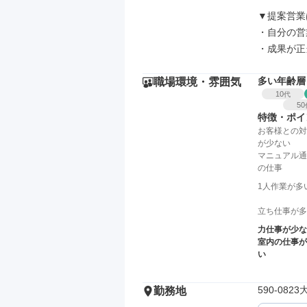
▼提案営業
・自分の営
・成果が正
多い年齢層
職場環境・雰囲気
10
代
50
特徴・ポイ
お客様との対
が少ない
マニュアル通
の仕事
1人作業が多
立ち仕事が多
力仕事が少な
室内の仕事が
い
590-08
勤務地