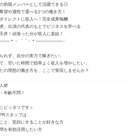
の初期メンバーとして活躍できる◎

希望や適性で選べる2つの働き方！

ダイレクトに収入へ！完全成果報酬

虎」出演の代表のもとでビジネスを学べる

天井！頑張った分が収入に直結！

────＊・゜゜・＊─────────╯

られず、自分の実力で稼ぎたい」

て、空いた時間で効率よく収入を増やしたい」

たの理想の働き方を、ここで実現しませんか？
人材

・年齢不問！

にピッタリです＞

PRスタッフは…

こと、笑顔にすることが好きな方

間を有効活用したい方
