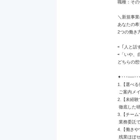
職種：その他
＼新規事業
あなたの希
2つの働き
⇨「人と話
⇨「いや、
どちらの想
✦･･･──･･
1.【選べる
 ご案内メインのPR職 or 提案メインの営業職

2.【未経験
 徹底した研修制度であなたをサポート◎

3.【チーム
 業務委託でも孤独じゃない！万全のサポート体制

4.【働きや
 残業ほぼゼロ＆水・木休みの完全週休2日制！
