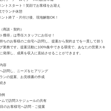
｜イベントスタート！笑顔でお客様をお迎え

交代でランチ休憩

イベント終了・片付け後、現地解散OK！

（商談・契約）

ト獲得」は専任スタッフにお任せ！

持ちのお客様のご自宅へ訪問し、提案から契約までを一貫して担う
グ業務です。提案活動に100%集中できる環境で、あなたの営業スキ
に発揮し、成果を収入に直結させることができます。

内容

へ訪問し、ニーズをヒアリング

ランの提案、お見積書の作成

続き

例

チームで訪問スケジュールの共有

1件目のお客様宅へ訪問・ご提案
