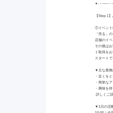
✦･･･──･･
【Step.
①イベント
「売る」の
店舗のイベ
その後はお
ト取得をお
スタートで
▼主な業務
・近くをと
・簡単なア
・興味を持
 詳しくご説明するための日程をセッティング

▼1日の活動
10:00｜