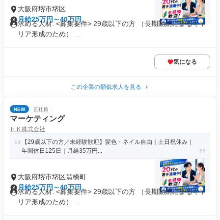
大阪府堺市堺区
月給25万円～40万円
求める人材: <募集要件> 29歳以下の方 （長期勤続によるキャ
リア形成のため） ...
気になる
この企業の類似求人を見る
NEW
正社員
マーケティング
ＨＫ株式会社
【29歳以下の方／未経験歓迎】髪色・ネイル自由｜土日祝休み｜
年間休日125日｜月給35万円...
大阪府堺市堺区翁橋町
月給25万円～40万円
求める人材: <募集要件> 29歳以下の方 （長期勤続によるキャ
リア形成のため） ...