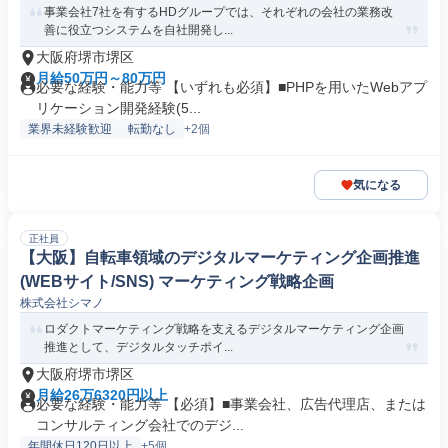
事業会社7社を有するHDグループでは、それぞれの会社の業務改
善に役立つシステムを自社開発し...
大阪府堺市堺区
月給50万円～80万円
必要な経験・能力等 【いずれも必須】■PHPを用いたWebアプ
リケーション開発経験(5...
業界未経験歓迎
転勤なし
+2個
気になる
正社員
【大阪】自転車領域のデジタルマーケティング企画推進
(WEBサイト/SNS) マーケティング戦略企画
株式会社シマノ
ロダクトマーケティング戦略を支えるデジタルマーケティング企画
推進として、デジタルタッチポイ...
大阪府堺市堺区
月給26万6320円以上
必要な経験・能力等 【必須】■事業会社、広告代理店、または
コンサルティング会社でのデジ...
年間休日120日以上
+5個