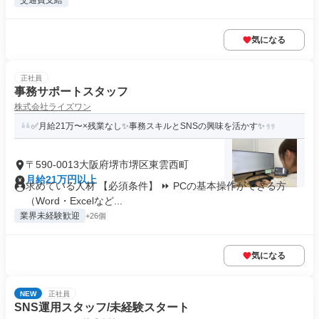
交通費支給
気になる
正社員
事務サポートスタッフ
株式会社ライズワン
✅月給21万〜×残業なし✨事務スキルとSNSの興味を活かす✨
〒590-0013大阪府堺市堺区東雲西町
月給21万円以上
求めている人材 【必須条件】 ⏩ PCの基本操作ができる方
（Word・Excelなど...
業界未経験歓迎
+26個
気になる
NEW
正社員
SNS運用スタッフ/未経験スタート