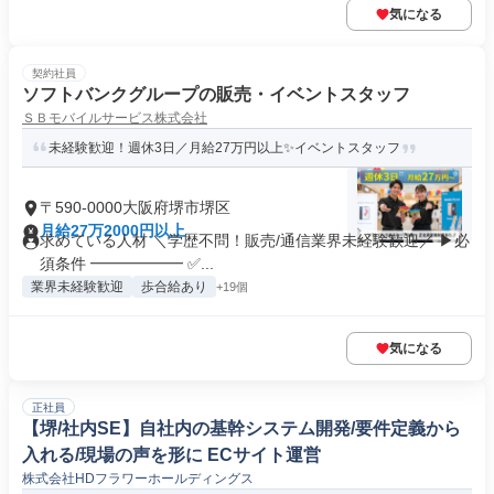
気になる
契約社員
ソフトバンクグループの販売・イベントスタッフ
ＳＢモバイルサービス株式会社
未経験歓迎！週休3日／月給27万円以上✨イベントスタッフ
〒590-0000大阪府堺市堺区
月給27万2000円以上
求めている人材 ＼学歴不問！販売/通信業界未経験歓迎／ ▶必
須条件 ━━━━━━ ✅...
業界未経験歓迎
歩合給あり
+19個
気になる
正社員
【堺/社内SE】自社内の基幹システム開発/要件定義から
入れる/現場の声を形に ECサイト運営
株式会社HDフラワーホールディングス