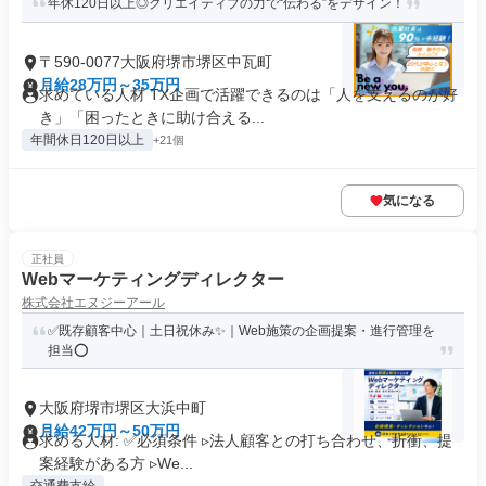
年休120日以上◎クリエイティブの力で“伝わる”をデザイン！
〒590-0077大阪府堺市堺区中瓦町
月給28万円～35万円
求めている人材 TX企画で活躍できるのは「人を支えるのが好
き」「困ったときに助け合える...
年間休日120日以上
+21個
気になる
正社員
Webマーケティングディレクター
株式会社エヌジーアール
✅既存顧客中心｜土日祝休み✨｜Web施策の企画提案・進行管理を
担当⭕
大阪府堺市堺区大浜中町
月給42万円～50万円
求める人材: ✅必須条件 ▹法人顧客との打ち合わせ、折衝、提
案経験がある方 ▹We...