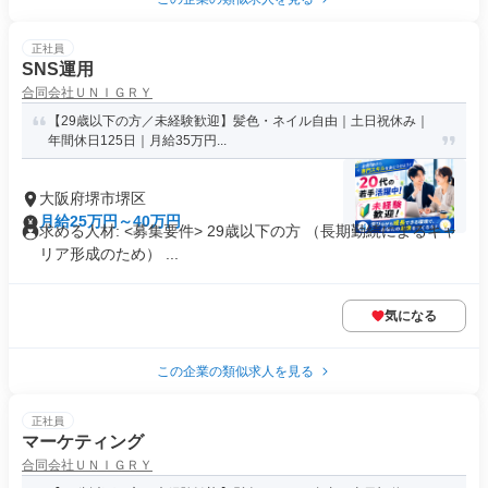
正社員
SNS運用
合同会社ＵＮＩＧＲＹ
【29歳以下の方／未経験歓迎】髪色・ネイル自由｜土日祝休み｜
年間休日125日｜月給35万円...
大阪府堺市堺区
月給25万円～40万円
求める人材: <募集要件> 29歳以下の方 （長期勤続によるキャ
リア形成のため） ...
気になる
この企業の類似求人を見る
正社員
マーケティング
合同会社ＵＮＩＧＲＹ