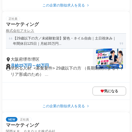
この企業の類似求人を見る
正社員
マーケティング
株式会社アキレス
【29歳以下の方／未経験歓迎】髪色・ネイル自由｜土日祝休み｜
年間休日125日｜月給35万円...
大阪府堺市堺区
月給25万円～40万円
求める人材: <募集要件> 29歳以下の方 （長期勤続によるキャ
リア形成のため） ...
気になる
この企業の類似求人を見る
NEW
正社員
マーケティング
関西ＫＲ ＧＲＯＵＰ株式会社