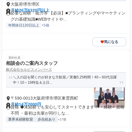
大阪府堺市堺区
月給26万6320円以上
必要な経験・能力等 【必須】■ブランティングやマーケティン
グの基礎知識■WEBサイトや...
年間休日120日以上
+5個
気になる
契約社員
相談会のご案内スタッフ
株式会社セルビスメンバーズ
＼人の話を聞くのが好きな方歓迎／実働5.25時間！40～60代活躍
中！10～16時迄＆土日...
〒590-0013大阪府堺市堺区東雲西町
月給14万2000円
資格 ◆未経験でも安心してスタートできます！ ・経験・資格
不問 ・最初は先輩が同行しな...
業界未経験歓迎
歩合給あり
+17個