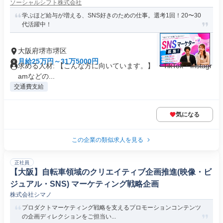
ソーシャルシフト株式会社
学ぶほど給与が増える、SNS好きのための仕事。選考1回！20〜30
代活躍中！
大阪府堺市堺区
月給25万円～31万5000円
求める人材: 【こんな方に向いています。】 ・TikTok・Instagr
amなどの...
交通費支給
気になる
この企業の類似求人を見る
正社員
【大阪】自転車領域のクリエイティブ企画推進(映像・ビ
ジュアル・SNS) マーケティング戦略企画
株式会社シマノ
プロダクトマーケティング戦略を支えるプロモーションコンテンツ
の企画ディレクションをご担当い...