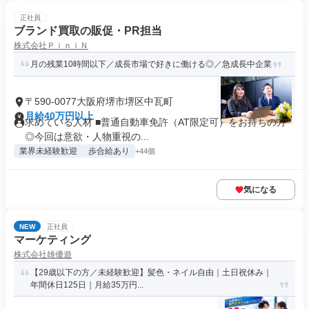
正社員
ブランド買取の販促・PR担当
株式会社ＰｉｎｉＮ
月の残業10時間以下／成長市場で好きに働ける◎／急成長中企業
〒590-0077大阪府堺市堺区中瓦町
月給40万円以上
求めている人材 ■普通自動車免許（AT限定可）をお持ちの方
◎今回は意欲・人物重視の...
業界未経験歓迎
歩合給あり
+44個
気になる
NEW
正社員
マーケティング
株式会社雄優遊
【29歳以下の方／未経験歓迎】髪色・ネイル自由｜土日祝休み｜
年間休日125日｜月給35万円...