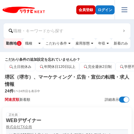
会員登録
ログイン
職種・キーワードから探す
勤務地
職種
こだわり条件
雇用形態
年収
新着のみ
1
こだわり条件の追加設定を忘れていませんか？
土日祝休み
年間休日120日以上
完全週休2日制
学歴
堺区（堺市）、マーケティング・広告・宣伝の転職・求人
情報
24
件
1
〜
24
件目を表示中
関連度順
新着順
詳細表示
正社員
WEBデザイナー
株式会社TX企画