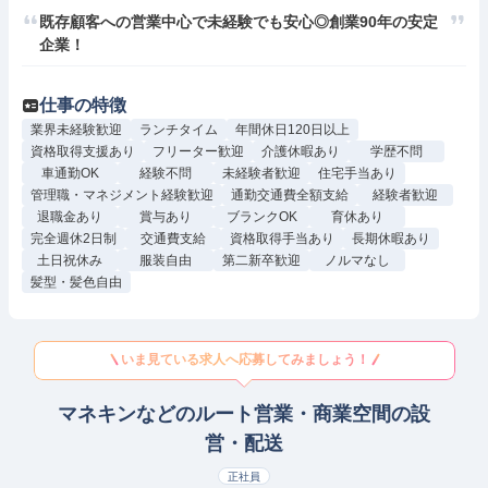
既存顧客への営業中心で未経験でも安心◎創業90年の安定
企業！
仕事の特徴
業界未経験歓迎
ランチタイム
年間休日120日以上
資格取得支援あり
フリーター歓迎
介護休暇あり
学歴不問
車通勤OK
経験不問
未経験者歓迎
住宅手当あり
管理職・マネジメント経験歓迎
通勤交通費全額支給
経験者歓迎
退職金あり
賞与あり
ブランクOK
育休あり
完全週休2日制
交通費支給
資格取得手当あり
長期休暇あり
土日祝休み
服装自由
第二新卒歓迎
ノルマなし
髪型・髪色自由
いま見ている求人へ応募してみましょう！
マネキンなどのルート営業・商業空間の設
営・配送
正社員