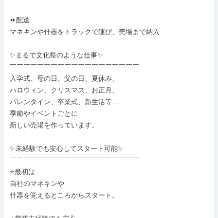
⏩配送

マネキンや什器をトラックで運び、売場まで納入

✨まるで文化祭のような仕事✨

￣￣￣￣￣￣￣￣￣￣￣￣￣￣￣￣￣￣￣

入学式、母の日、父の日、夏休み、

ハロウィン、クリスマス、お正月、

バレンタイン、卒業式、新生活等…

季節やイベントごとに

新しい売場を作っています。

✨未経験でも安心してスタート可能✨

￣￣￣￣￣￣￣￣￣￣￣￣￣￣￣￣￣￣￣

⭐最初は…

自社のマネキンや

什器を覚えるところからスタート。
