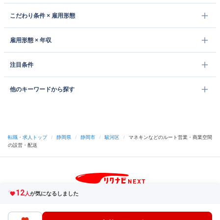
こだわり条件 × 雇用形態
雇用形態 × 年収
注目条件
他のキーワードから探す
転職・求人トップ
/
静岡県
/
静岡市
/
駿河区
/
マネキンなどのルート営業・商業空間
の設営・配送
12
サイトトップへ
人
が気になるしました
中途採用をご検討の企業様
利用規約・プライバシーポリシー
サイトマップ