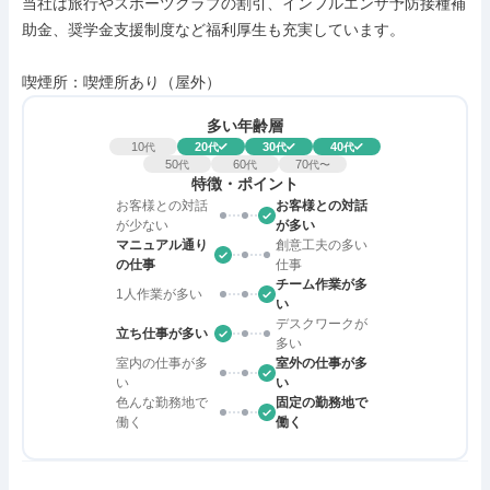
当社は旅行やスポーツクラブの割引、インフルエンザ予防接種補
助金、奨学金支援制度など福利厚生も充実しています。

喫煙所：喫煙所あり（屋外）
多い年齢層
10
20
30
40
代
代
代
代
50
60
70
代
代
代〜
特徴・ポイント
お客様との対話
お客様との対話
が少ない
が多い
マニュアル通り
創意工夫の多い
の仕事
仕事
チーム作業が多
1人作業が多い
い
デスクワークが
立ち仕事が多い
多い
室内の仕事が多
室外の仕事が多
い
い
色んな勤務地で
固定の勤務地で
働く
働く