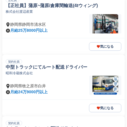
正社員
【正社員】蒲原~蒲原/倉庫間輸送(4tウィング)
株式会社渡辺産業
静岡県静岡市清水区
月給25万8000円以上
気になる
契約社員
中型トラックにてルート配送ドライバー
昭和冷蔵株式会社
静岡県牧之原市白井
月給24万9000円以上
気になる
契約社員