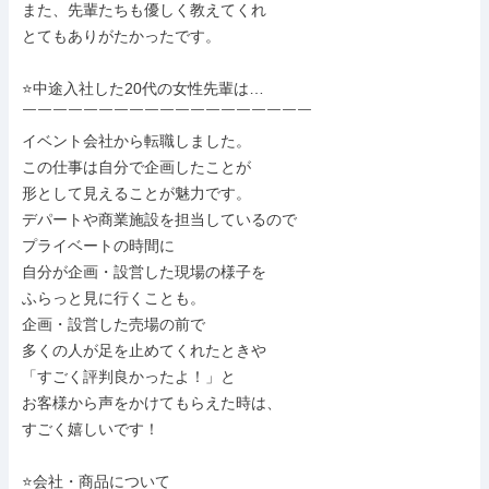
また、先輩たちも優しく教えてくれ

とてもありがたかったです。

⭐中途入社した20代の女性先輩は…

￣￣￣￣￣￣￣￣￣￣￣￣￣￣￣￣￣￣￣

イベント会社から転職しました。

この仕事は自分で企画したことが

形として見えることが魅力です。

デパートや商業施設を担当しているので

プライベートの時間に

自分が企画・設営した現場の様子を

ふらっと見に行くことも。

企画・設営した売場の前で

多くの人が足を止めてくれたときや

「すごく評判良かったよ！」と

お客様から声をかけてもらえた時は、

すごく嬉しいです！

⭐会社・商品について
