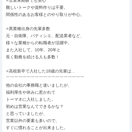
⭐営業未経験でも安心

難しいトークや資料作りは不要。

関係性のあるお客様とのやり取りが中心。

⭐異業種出身の先輩多数

元・自衛隊、パティシエ、配送業者など、

様々な業種からの転職者が活躍中。

また入社して、10年、20年と

長く勤務を続ける人も多数！

⭐高校新卒で入社した18歳の先輩は…

￣￣￣￣￣￣￣￣￣￣￣￣￣￣￣￣￣￣￣

他の会社の事務職と迷いましたが、

福利厚生や休みに惹かれて

トーマネに入社しました。

初めは営業なんてできるかな？

と思っていましたが、

営業以外の要素も多いので、

すぐに慣れることが出来ました。
