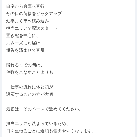
自宅から倉庫へ直行

その日の荷物をピックアップ

効率よく車へ積み込み

担当エリアで配送スタート

置き配を中心に、

スムーズにお届け

報告を済ませて直帰

慣れるまでの間は、

件数をこなすことよりも、

「仕事の流れに体と頭が

適応することの方が大切」

最初は、そのペースで進めてください。

担当エリアが決まっているため、

日を重ねるごとに道順も覚えやすくなります。
