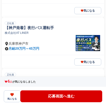
気になる
正社員
【神戸発着】夜行バス運転手
株式会社AT LINER
兵庫県神戸市
月給29万円～45万円
気になる
正社員
工場内輸送ドライバー(大型バルク・長距離なし)
6
人
が気になるしました
日東運輸株式会社
〒675-0023兵庫県加古川市尾上町池田
応募画面へ進む
気になる
月給35万円～50万円