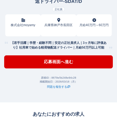
送ドライバー-SDAT/D
正社員
株式会社moyamy
兵庫県神戸市長田区
月給40万円～60万円
【若手活躍｜学歴・経験不問｜安定の正社員求人｜3ヶ月毎に評価あ
り】社用車で始める軽荷物配送ドライバー｜月給50万円以上可能
応募画面へ進む
原稿ID：
8679e5b248e94c28
掲載開始日：
2026/03/16（月）
問題を報告する
あなたにおすすめの求人