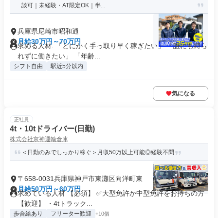
談可｜未経験・AT限定OK｜半...
兵庫県尼崎市昭和通
月給30万円～70万円
求める人材: 「とにかく手っ取り早く稼ぎたい」 「誰にも縛ら
れずに働きたい」 「年齢...
シフト自由
駅近5分以内
気になる
正社員
4t・10tドライバー(日勤)
株式会社京神運輸倉庫
＜日勤のみでしっかり稼ぐ＞月収50万以上可能◎経験不問
〒658-0031兵庫県神戸市東灘区向洋町東
月給50万円～60万円
求めている人材 【必須】 ✅大型免許か中型免許をお持ちの方
【歓迎】 ・4tトラック...
歩合給あり
フリーター歓迎
+10個