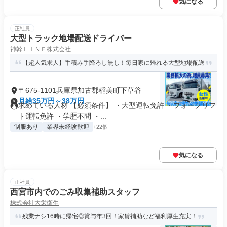
気になる
正社員
大型トラック地場配送ドライバー
神幹ＬＩＮＥ株式会社
【超人気求人】手積み手降ろし無し！毎日家に帰れる大型地場配送
〒675-1101兵庫県加古郡稲美町下草谷
月給35万円～38万円
求めている人材 【必須条件】 ・大型運転免許 ・フォークリフ
ト運転免許 ・学歴不問 ・...
制服あり
業界未経験歓迎
+22個
気になる
正社員
西宮市内でのごみ収集補助スタッフ
株式会社大栄衛生
残業ナシ16時に帰宅◎賞与年3回！家賃補助など福利厚生充実！