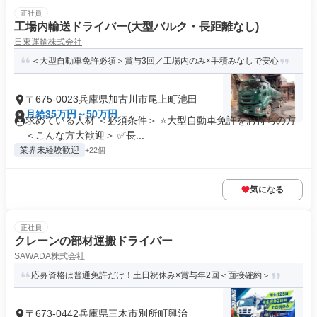
正社員
工場内輸送ドライバー(大型バルク・長距離なし)
日東運輸株式会社
＜大型自動車免許必須＞賞与3回／工場内のみ×手積みなしで安心
〒675-0023兵庫県加古川市尾上町池田
月給35万円～50万円
求めている人材 ＜必須条件＞ ⭐大型自動車免許をお持ちの方
＜こんな方大歓迎＞ ✅長...
業界未経験歓迎
+22個
気になる
正社員
クレーンの部材運搬ドライバー
SAWADA株式会社
応募資格は普通免許だけ！土日祝休み×賞与年2回＜面接確約＞
〒673-0442兵庫県三木市別所町興治