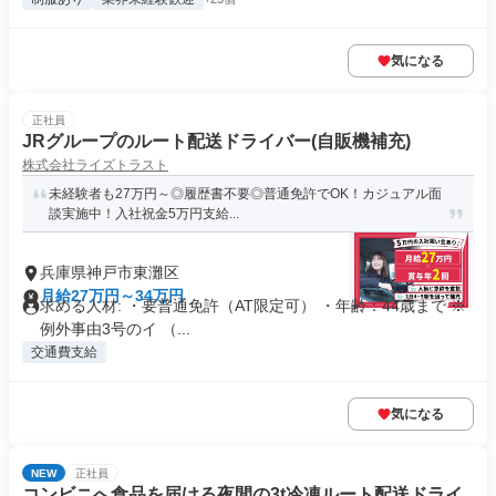
気になる
正社員
JRグループのルート配送ドライバー(自販機補充)
株式会社ライズトラスト
未経験者も27万円～◎履歴書不要◎普通免許でOK！カジュアル面
談実施中！入社祝金5万円支給...
兵庫県神戸市東灘区
月給27万円～34万円
求める人材: ・要普通免許（AT限定可） ・年齢：44歳まで ※
例外事由3号のイ （...
交通費支給
気になる
NEW
正社員
コンビニへ食品を届ける夜間の3t冷凍ルート配送ドライ