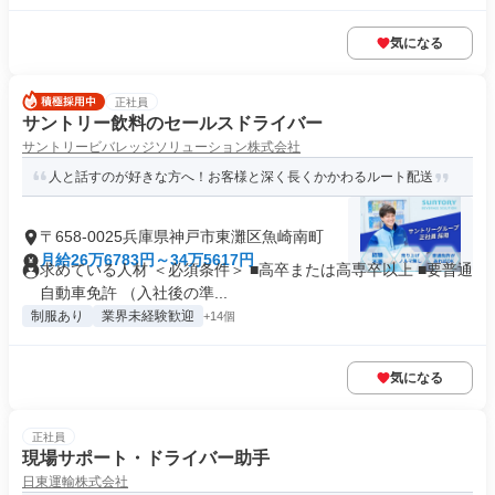
気になる
正社員
サントリー飲料のセールスドライバー
サントリービバレッジソリューション株式会社
人と話すのが好きな方へ！お客様と深く長くかかわるルート配送
〒658-0025兵庫県神戸市東灘区魚崎南町
月給26万6783円～34万5617円
求めている人材 ＜必須条件＞ ■高卒または高専卒以上 ■要普通
自動車免許 （入社後の準...
制服あり
業界未経験歓迎
+14個
気になる
正社員
現場サポート・ドライバー助手
日東運輸株式会社