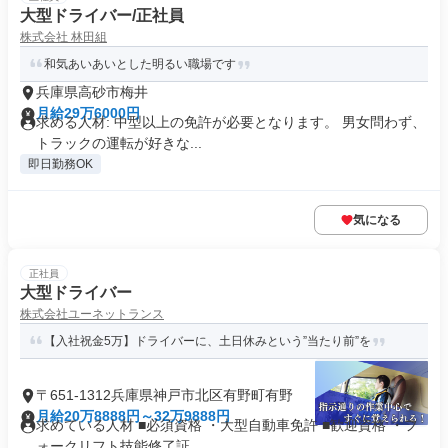
大型ドライバー/正社員
株式会社 林田組
和気あいあいとした明るい職場です
兵庫県高砂市梅井
月給29万6000円
求める人材: 中型以上の免許が必要となります。 男女問わず、
トラックの運転が好きな...
即日勤務OK
気になる
正社員
大型ドライバー
株式会社ユーネットランス
【入社祝金5万】ドライバーに、土日休みという”当たり前”を
〒651-1312兵庫県神戸市北区有野町有野
月給20万8888円～32万9888円
求めている人材 ■必須資格 ・大型自動車免許 ■歓迎資格 ・フ
ォークリフト技能修了証...