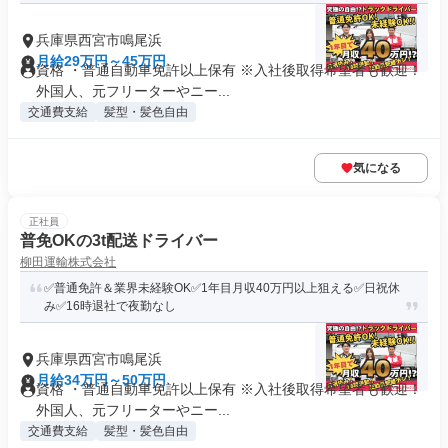
兵庫県西宮市鳴尾浜
月給29万円～45万円
資格 ・普通自動車免許以上保有 ※入社後取得希望者も歓迎！
外国人、元フリーターやニー...
交通費支給
髪型・髪色自由
気になる
正社員
普免OKの3t配送ドライバー
柳田運輸株式会社
✅普通免許＆業界未経験OK✅1年目月収40万円以上狙える✅日祝休
み✅16時退社で夜勤なし
兵庫県西宮市鳴尾浜
月給34万円～50万円
資格 ・普通自動車免許以上保有 ※入社後取得希望者も歓迎！
外国人、元フリーターやニー...
交通費支給
髪型・髪色自由