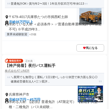
普通免許OK✨賞与年2〜3回！1年目月収35万可/年休113
〒679-4017兵庫県たつの市揖西町土師
月給35万円以上
求めている人材 ＜必須条件＞ ✅普通自動車運転免許 (AT限定
不可) ※平成29年3...
業界未経験歓迎
+20個
気になる
正社員
【神戸発着】夜行バス運転手
株式会社AT LINER
＼夜間でも無理なく運転／1日1便×しっかり休憩で体力面も安心◎
健康経営優良法人×三ツ星評...
兵庫県神戸市
月給29万円～45万円
求める人材: 【必須】普通免許（AT限定可） 【歓迎】大型一
種・二種免許（バス未経験...