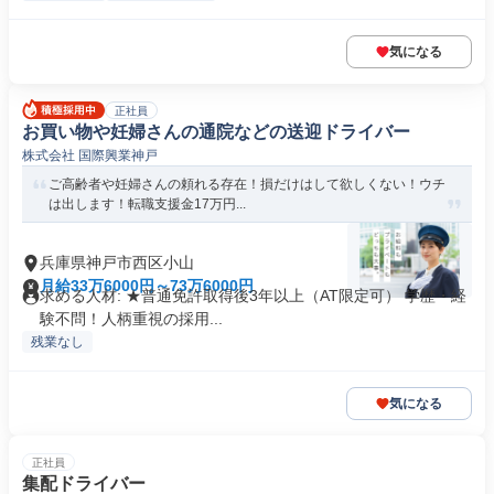
気になる
正社員
お買い物や妊婦さんの通院などの送迎ドライバー
株式会社 国際興業神戸
ご高齢者や妊婦さんの頼れる存在！損だけはして欲しくない！ウチ
は出します！転職支援金17万円...
兵庫県神戸市西区小山
月給33万6000円～73万6000円
求める人材: ★普通免許取得後3年以上（AT限定可） 学歴・経
験不問！人柄重視の採用...
残業なし
気になる
正社員
集配ドライバー