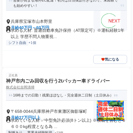
需要が高まる海外EC配達！初月は日当保証付きなので、未経験で
も始めやすい！
兵庫県宝塚市山本野里
月給40万円～60万円
求める人材: 普通自動車免許保持（AT限定可）※運転経験1年
以上 学歴不問人物重視...
シフト自由
+1個
気になる
正社員
神戸市内ごみ回収を行う2tパッカー車ドライバー
株式会社吉岡清掃
16時までの日勤！残業ほぼなし・完全週休二日制（土日休み）
〒658-0044兵庫県神戸市東灘区御影塚町
月給27万円以上
求めている人材 ✅中型免許必須(8トン以上) ※積載を含むと６
６００kg程度となる為 ...
制服あり
業界未経験歓迎
+23個