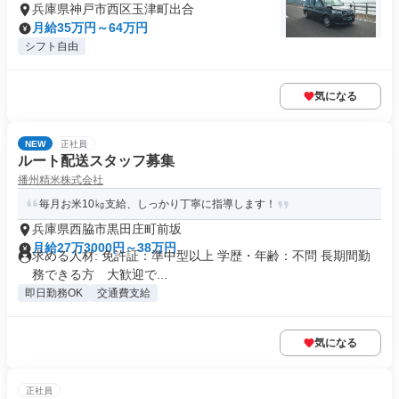
兵庫県神戸市西区玉津町出合
月給35万円～64万円
シフト自由
気になる
NEW
正社員
ルート配送スタッフ募集
播州精米株式会社
毎月お米10㎏支給、しっかり丁寧に指導します！
兵庫県西脇市黒田庄町前坂
月給27万3000円～38万円
求める人材: 免許証：準中型以上 学歴・年齢：不問 長期間勤
務できる方 大歓迎で...
即日勤務OK
交通費支給
気になる
正社員