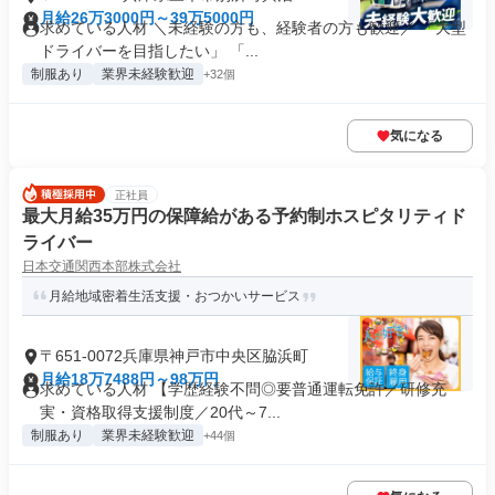
月給26万3000円～39万5000円
求めている人材 ＼未経験の方も、経験者の方も歓迎／ 「大型
ドライバーを目指したい」 「...
制服あり
業界未経験歓迎
+32個
気になる
正社員
最大月給35万円の保障給がある予約制ホスピタリティド
ライバー
日本交通関西本部株式会社
月給地域密着生活支援・おつかいサービス
〒651-0072兵庫県神戸市中央区脇浜町
月給18万7488円～98万円
求めている人材 【学歴経験不問◎要普通運転免許／研修充
実・資格取得支援制度／20代～7...
制服あり
業界未経験歓迎
+44個