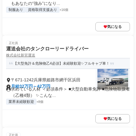
もあなたの“強み”になり...
制服あり
資格取得支援あり
+16個
気になる
正社員
運送会社のタンクローリードライバー
株式会社新宮運送
【大型免許＆危険物乙4必須】未経験歓迎✨フルキャブ車！
〒671-1242兵庫県姫路市網干区浜田
月給32万円～42万円
求めている人材 ＜必須条件＞ ■大型自動車免許 ■危険物取扱者
（乙種4類） ✨こんな...
業界未経験歓迎
+8個
気になる
正社員