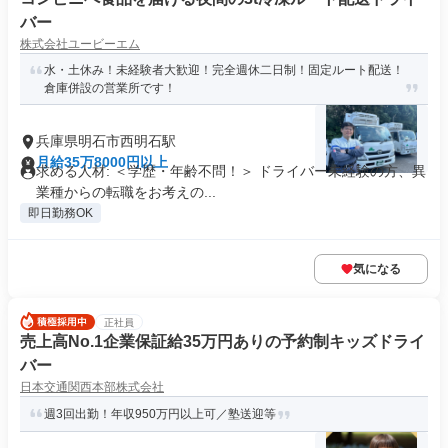
バー
株式会社ユービーエム
水・土休み！未経験者大歓迎！完全週休二日制！固定ルート配送！
倉庫併設の営業所です！
兵庫県明石市西明石駅
月給35万8000円以上
求める人材: ＜学歴・年齢不問！＞ ドライバー未経験の方、異
業種からの転職をお考えの...
即日勤務OK
気になる
正社員
売上高No.1企業保証給35万円ありの予約制キッズドライ
バー
日本交通関西本部株式会社
週3回出勤！年収950万円以上可／塾送迎等