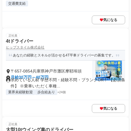
交通費支給
気になる
正社員
4tドライバー
ヒップスタイル株式会社
あなたの経験とスキルが活かせる4T平車ドライバーの募集です。
〒657-0854兵庫県神戸市灘区摩耶埠頭
月給30万円～40万円
求めている人材 学歴不問・経験不問・ブランクOK！ 【必須条
件】 ※乗車いただく車種...
業界未経験歓迎
歩合給あり
+24個
気になる
正社員
大型10tウイング車のドライバー