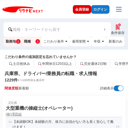
会員登録
ログイン
職種・キーワードから探す
条件保存
勤務地
職種
こだわり条件
雇用形態
年収
新着のみ
1
1
こだわり条件の追加設定を忘れていませんか？
土日祝休み
年間休日120日以上
完全週休2日制
学歴
兵庫県、ドライバー/乗務員の転職・求人情報
1229
件
1
〜
100
件目を表示中
関連度順
新着順
詳細表示
正社員
大型重機の操縦士(オペレーター)
(株)澤田組
【未経験OK】未経験の方、体力に自信がない方も長く安心して働
けます！