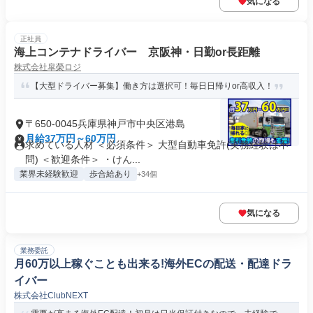
気になる
正社員
海上コンテナドライバー 京阪神・日勤or長距離
株式会社皐榮ロジ
【大型ドライバー募集】働き方は選択可！毎日日帰りor高収入！
〒650-0045兵庫県神戸市中央区港島
月給37万円～60万円
求めている人材 ＜必須条件＞ 大型自動車免許(実務経験は不
問) ＜歓迎条件＞ ・けん...
業界未経験歓迎
歩合給あり
+34個
気になる
業務委託
月60万以上稼ぐことも出来る!海外ECの配送・配達ドラ
イバー
株式会社ClubNEXT