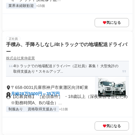
業界未経験歓迎
+15個
気になる
正社員
手積み、手降ろしなし/4tトラックでの地場配送ドライバ
ー
株式会社東伸産業
4tトラックでの地場配送ドライバー（正社員）募集！ 大型免許の
取得支援あり＊スキルアップ...
〒658-0031兵庫県神戸市東灘区向洋町東
月給28万5000円～35万円
【応募資格】 ［必須条件］ ・18歳以上（深夜業務を含むため
※勤務時間A、Bの場合）...
制服あり
資格取得支援あり
+11個
気になる