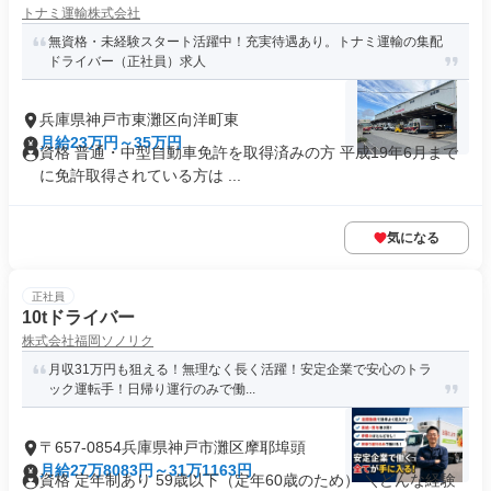
トナミ運輸株式会社
無資格・未経験スタート活躍中！充実待遇あり。トナミ運輸の集配
ドライバー（正社員）求人
兵庫県神戸市東灘区向洋町東
月給23万円～35万円
資格 普通・中型自動車免許を取得済みの方 平成19年6月まで
に免許取得されている方は ...
気になる
正社員
10tドライバー
株式会社福岡ソノリク
月収31万円も狙える！無理なく長く活躍！安定企業で安心のトラ
ック運転手！日帰り運行のみで働...
〒657-0854兵庫県神戸市灘区摩耶埠頭
月給27万8083円～31万1163円
資格 定年制あり 59歳以下（定年60歳のため） ＼どんな経験