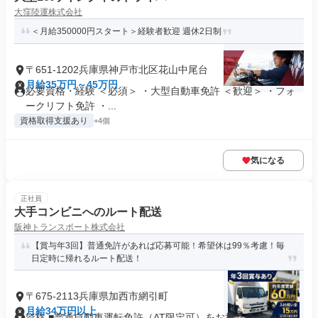
大窪陸運株式会社
＜月給350000円スタート＞経験者歓迎 週休2日制
〒651-1202兵庫県神戸市北区花山中尾台
月給35万円～45万円
必要資格・経験 ＜必須＞ ・大型自動車免許 ＜歓迎＞ ・フォ
ークリフト免許 ・...
資格取得支援あり
+4個
気になる
正社員
大手コンビニへのルート配送
阪神トランスポート株式会社
【賞与年3回】普通免許があれば応募可能！希望休は99％考慮！毎
日定時に帰れるルート配送！
〒675-2113兵庫県加西市網引町
月給34万円以上
資格 ■普通自動車運転免許（AT限定可）をお持ちの方 ※準中