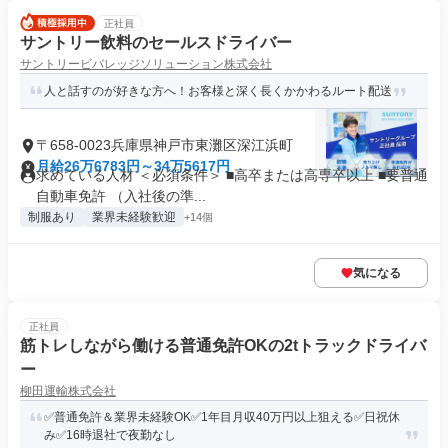
正社員
サントリー飲料のセールスドライバー
サントリービバレッジソリューション株式会社
人と話すのが好きな方へ！お客様と深く長くかかわるルート配送
〒658-0023兵庫県神戸市東灘区深江浜町
月給26万6783円～34万5617円
求めている人材 ＜必須条件＞ ■高卒または高専卒以上 ■要普通
自動車免許 （入社後の準...
制服あり
業界未経験歓迎
+14個
気になる
正社員
筋トレしながら働ける普通免許OKの2tトラックドライバ
ー
柳田運輸株式会社
✅普通免許＆業界未経験OK✅1年目月収40万円以上狙える✅日祝休
み✅16時退社で夜勤なし