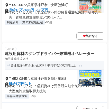
〒651-0072兵庫県神戸市中央区脇浜町
月給18万7488円～98万円
求めている人材 【学歴経験不問◎要普通運転免許／研修充
実・資格取得支援制度／20代～7...
制服あり
業界未経験歓迎
+50個
気になる
正社員
建設用資材のダンプドライバー兼重機オペレーター
相田運輸株式会社
普通免許(MT)があればOK！平均年収500万円以上！
〒652-0845兵庫県神戸市兵庫区築地町
日給1万円以上
求めている人材 ＊必須資格は要普通自動車免許(MT)のみ！ ▶
大型免許資格取得支援制...
業界未経験歓迎
+23個