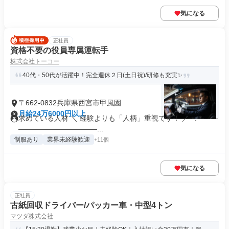
気になる
正社員
資格不要の役員専属運転手
株式会社トーコー
40代・50代が活躍中！完全週休２日(土日祝)/研修も充実✨
〒662-0832兵庫県西宮市甲風園
月給24万6000円以上
求めている人材 ＼ 経験よりも「人柄」重視です！ ／ ･:＊――
―――――――――――...
制服あり
業界未経験歓迎
+11個
気になる
正社員
古紙回収ドライバー/パッカー車・中型4トン
マツダ株式会社