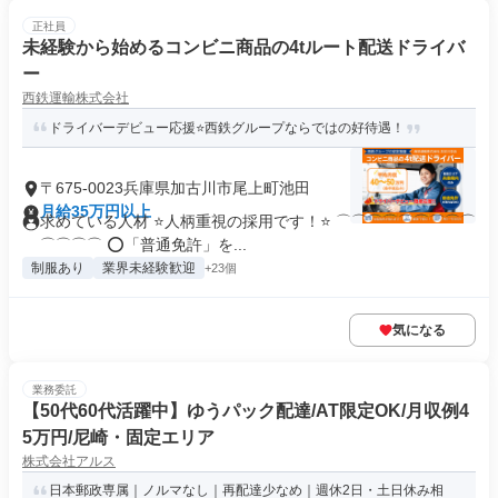
正社員
未経験から始めるコンビニ商品の4tルート配送ドライバ
ー
西鉄運輸株式会社
ドライバーデビュー応援⭐西鉄グループならではの好待遇！
〒675-0023兵庫県加古川市尾上町池田
月給35万円以上
求めている人材 ⭐人柄重視の採用です！⭐ ⌒⌒⌒⌒⌒⌒⌒⌒⌒
⌒⌒⌒⌒ ⭕「普通免許」を...
制服あり
業界未経験歓迎
+23個
気になる
業務委託
【50代60代活躍中】ゆうパック配達/AT限定OK/月収例4
5万円/尼崎・固定エリア
株式会社アルス
日本郵政専属｜ノルマなし｜再配達少なめ｜週休2日・土日休み相