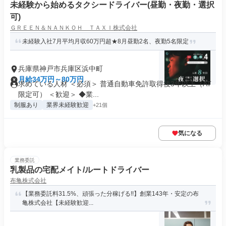
未経験から始めるタクシードライバー(昼勤・夜勤・選択
可)
ＧＲＥＥＮ＆ＮＡＮＫＯＨ ＴＡＸＩ株式会社
未経験入社7月平均月収60万円超★8月昼勤2名、夜勤5名限定
兵庫県神戸市兵庫区浜中町
月給34万円～80万円
求めている人材 ＜必須＞ 普通自動車免許取得後3年以上（AT
限定可） ＜歓迎＞ ◆業...
制服あり
業界未経験歓迎
+21個
気になる
業務委託
乳製品の宅配メイト/ルートドライバー
布亀株式会社
【業務委託料31.5%、頑張った分稼げる!!】創業143年・安定の布
亀株式会社【未経験歓迎...