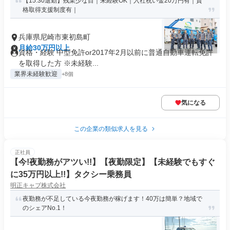
【15:30退勤】残業少な目｜未経験OK｜入社祝い金20万円有｜資
格取得支援制度有｜
兵庫県尼崎市東初島町
月給30万円以上
資格・経験 中型免許or2017年2月以前に普通自動車運転免許
を取得した方 ※未経験...
業界未経験歓迎
+8個
気になる
この企業の類似求人を見る
正社員
【今!夜勤務がアツい!!】【夜勤限定】【未経験でもすぐ
に35万円以上!!】タクシー乗務員
明正キャブ株式会社
夜勤務が不足している今夜勤務が稼げます！40万は簡単？地域で
のシェアNo.1！