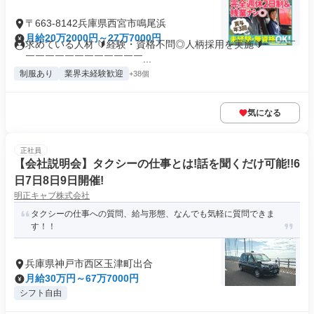
〒663-8142兵庫県西宮市鳴尾浜
月給20万2000円～27万7000円
求めている人材 🔰経験・資格不問◎人柄採用を実施🔰 ￣￣￣
￣￣￣￣￣￣￣￣￣￣￣￣...
制服あり
業界未経験歓迎
+38個
気になる
正社員
【会社説明会】タクシーの仕事とは!話を聞くだけ可能!!6
日7日8日9日開催!
明正キャブ株式会社
タクシーの仕事への質問、給与形態、なんでも気軽に質問できま
す！！
兵庫県神戸市西区玉津町出合
月給30万円～67万7000円
シフト自由