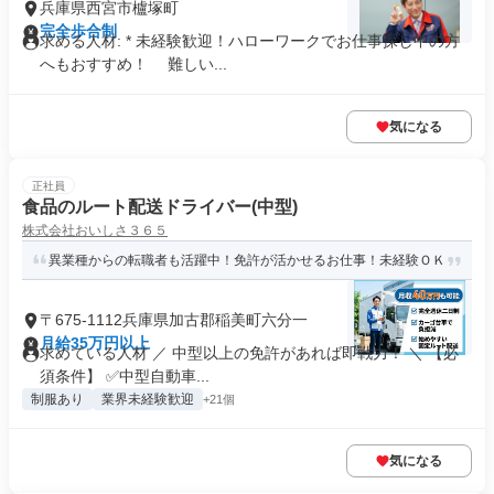
兵庫県西宮市櫨塚町
完全歩合制
求める人材: * 未経験歓迎！ハローワークでお仕事探し中の方
へもおすすめ！ 難しい...
気になる
正社員
食品のルート配送ドライバー(中型)
株式会社おいしさ３６５
異業種からの転職者も活躍中！免許が活かせるお仕事！未経験ＯＫ
〒675-1112兵庫県加古郡稲美町六分一
月給35万円以上
求めている人材 ／ 中型以上の免許があれば即戦力！ ＼ 【必
須条件】 ✅中型自動車...
制服あり
業界未経験歓迎
+21個
気になる