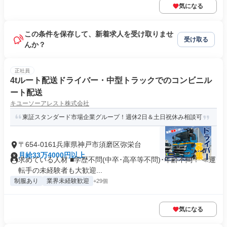
気になる
この条件を保存して、新着求人を受け取りませ
受け取る
んか？
正社員
4tルート配送ドライバー・中型トラックでのコンビニル
ート配送
キユーソーアレスト株式会社
東証スタンダード市場企業グループ！週休2日＆土日祝休み相談可
〒654-0161兵庫県神戸市須磨区弥栄台
月給33万4000円以上
求めている人材 ■学歴不問(中卒･高卒等不問)･年齢不問！ ≪運
転手の未経験者も大歓迎...
制服あり
業界未経験歓迎
+29個
気になる