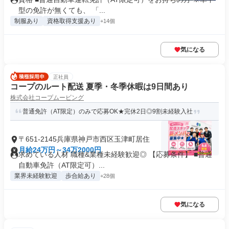
型の免許が無くても、 「...
制服あり
資格取得支援あり
+14個
気になる
正社員
コープのルート配送 夏季・冬季休暇は9日間あり
株式会社コープムービング
普通免許（AT限定）のみで応募OK★完休2日◎9割未経験入社
〒651-2145兵庫県神戸市西区玉津町居住
月給24万円～34万2000円
求めている人材 職種&業種未経験歓迎◎ 【応募条件】 ■普通
自動車免許（AT限定可）...
業界未経験歓迎
歩合給あり
+28個
気になる