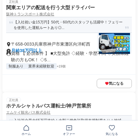
正社員
関東エリアの配送を行う大型ドライバー
阪神トランスポート株式会社
【入社祝い金15万円】50代・60代のスタッフも活躍中！フェリー
を使用した運航ルートあり◎...
〒658-0033兵庫県神戸市東灘区向洋町西
月給38万円以上
資格 【 必須条件 】 ■大型免許 ◇経験・学歴不問 ◇実務未経
験の方もOK！ ◇5...
制服あり
業界未経験歓迎
+19個
気になる
正社員
ホテルシャトルバス運転士/神戸営業所
エムケイ観光バス株式会社
入社祝金最大65万円支給！大型二種免許取得支援制度あり！地域
の役に立てるバス運転士募集！
ホーム
オファー
気になる