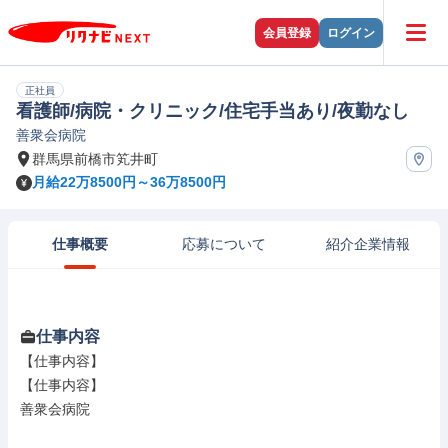
会員登録
ログイン
正社員
看護師/病院・クリニック/住宅手当あり/夜勤なし
善衆会病院
群馬県前橋市笂井町
月給22万8500円～36万8500円
仕事概要
応募について
紹介企業情報
仕事内容
【仕事内容】

【仕事内容】

善衆会病院
