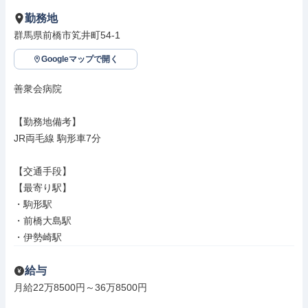
勤務地
群馬県前橋市笂井町54-1
Googleマップで開く
善衆会病院

【勤務地備考】

JR両毛線 駒形車7分

【交通手段】

【最寄り駅】

・駒形駅

・前橋大島駅

・伊勢崎駅
給与
月給22万8500円～36万8500円
