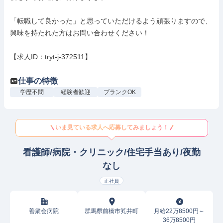
「転職して良かった」と思っていただけるよう頑張りますので、
興味を持たれた方はお問い合わせください！

【求人ID：tryt-j-372511】
仕事の特徴
学歴不問
経験者歓迎
ブランクOK
いま見ている求人へ応募してみましょう！
看護師/病院・クリニック/住宅手当あり/夜勤
なし
正社員
善衆会病院
群馬県前橋市笂井町
月給22万8500円～
36万8500円