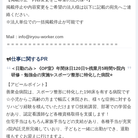
掲載停止や内容変更をご希望の法人様は以下に記載の宛先へご連
絡ください。

※法人単位での一括掲載停止が可能です

Mail：info@iryou-worker.com

＝＝＝＝＝＝＝＝＝＝＝＝＝＝＝＝＝＝＝＝＝＝＝＝＝＝
仕事に関するPR
＜日勤のみ＞《OP室》年間休日120日✨残業月5時間✨院内
研修・勉強会の実施✨スポーツ整形に特化した病院⭐
【アピールポイント】

善衆会病院は、スポーツ整形に特化した198床を有する病院です
☆小児からご高齢の方まで幅広く来院され、様々な症例に対する
リハビリ経験を積んでいただけます◎技術講習、部署での学習会
があり、認定看護師など各種資格取得を支援します！

住宅手当はもちろん家族手当などの支給があり、各種手当が充実
♪院内託児所完備していおり、子どもと一緒に出勤ができ、退勤
後もすぐお迎えに行けますよ。
