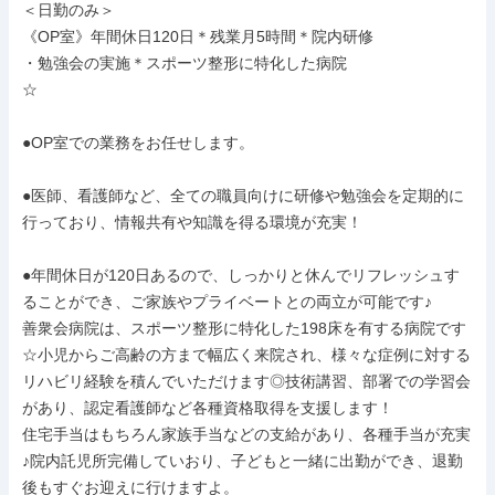
＜日勤のみ＞

《OP室》年間休日120日＊残業月5時間＊院内研修

・勉強会の実施＊スポーツ整形に特化した病院

☆

●OP室での業務をお任せします。

●医師、看護師など、全ての職員向けに研修や勉強会を定期的に
行っており、情報共有や知識を得る環境が充実！

●年間休日が120日あるので、しっかりと休んでリフレッシュす
ることができ、ご家族やプライベートとの両立が可能です♪

善衆会病院は、スポーツ整形に特化した198床を有する病院です

☆小児からご高齢の方まで幅広く来院され、様々な症例に対する
リハビリ経験を積んでいただけます◎技術講習、部署での学習会
があり、認定看護師など各種資格取得を支援します！

住宅手当はもちろん家族手当などの支給があり、各種手当が充実
♪院内託児所完備していおり、子どもと一緒に出勤ができ、退勤
後もすぐお迎えに行けますよ。
