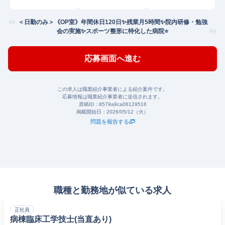
＜日勤のみ＞《OP室》年間休日120日✨残業月5時間✨院内研修・勉強
会の実施✨スポーツ整形に特化した病院⭐
応募画面へ進む
この求人は職業紹介事業者による紹介案件です。
応募情報は職業紹介事業者に送信されます。
原稿ID：
8579a9ca06129516
掲載開始日：
2026/05/12（火）
問題を報告する
職種と勤務地が似ている求人
正社員
病棟臨床工学技士(当直あり)