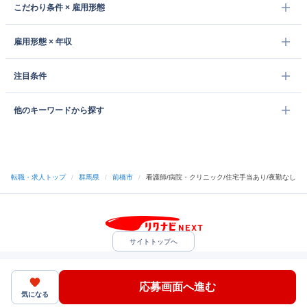
こだわり条件 × 雇用形態
雇用形態 × 年収
注目条件
他のキーワードから探す
転職・求人トップ
/
群馬県
/
前橋市
/
看護師/病院・クリニック/住宅手当あり/夜勤なし
サイトトップへ
中途採用をご検討の企業様
利用規約・プライバシーポリシー
サイトマップ
ヘルプ・お問い合わせ
応募画面へ進む
（C）Indeed Inc.
気になる