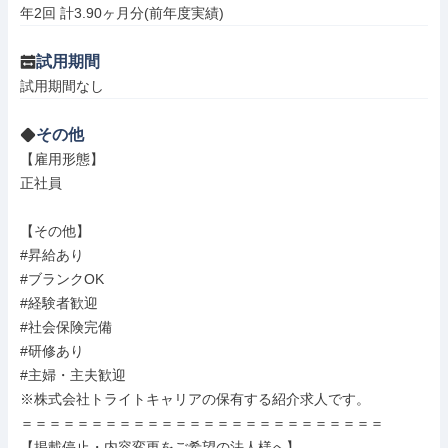
年2回 計3.90ヶ月分(前年度実績)
試用期間
試用期間なし
その他
【雇用形態】

正社員

【その他】

#昇給あり

#ブランクOK

#経験者歓迎

#社会保険完備

#研修あり

#主婦・主夫歓迎

※株式会社トライトキャリアの保有する紹介求人です。

＝＝＝＝＝＝＝＝＝＝＝＝＝＝＝＝＝＝＝＝＝＝＝＝＝＝

【掲載停止・内容変更をご希望の法人様へ】
