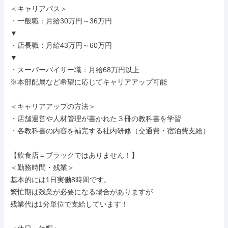
＜キャリアパス＞

・一般職：月給30万円～36万円

▼

・店長職：月給43万円～60万円

▼

・スーパーバイザー職：月給68万円以上

※本部配属など希望に応じてキャリアアップ可能

＜キャリアアップの方法＞

・店舗運営や人材管理が書かれた３冊の教科書を学習

・各教科書の内容を補完する社内研修（交通費・宿泊費支給）

【飲食店＝ブラックではありません！】

＜勤務時間・残業＞

基本的には1日実働8時間です。

繁忙期は残業が必要になる場合がありますが

残業代は1分単位で支給しています！
