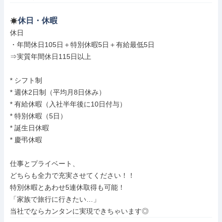
休日・休暇
休日

・年間休日105日＋特別休暇5日＋有給最低5日

⇒実質年間休日115日以上

* シフト制

* 週休2日制（平均月8日休み）

* 有給休暇（入社半年後に10日付与）

* 特別休暇（5日）

* 誕生日休暇

* 慶弔休暇

仕事とプライベート、

どちらも全力で充実させてください！！

特別休暇とあわせ5連休取得も可能！

「家族で旅行に行きたい…」

当社でならカンタンに実現できちゃいます◎