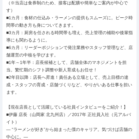
（※当店は食券制のため、接客は配膳や簡単なご案内が中心で
す）

■1カ月：食材の仕込み・ラーメンの提供もスムーズに。ピーク時
間帯の動き方も身についてきます。

■3カ月：厨房を任される時間帯も増え、売上管理の補助や後輩指
導にも関わるように。

■6カ月：リーダーポジションで発注業務やスタッフ管理など、店
舗運営の中核を学びます。

■1年～1年半：店長候補として、店舗全体のマネジメントを担
当。繁忙期のシフト調整や新人育成もお任せ！

■2年目以降：店長へ昇進！責任ある立場として、売上目標の達
成・スタッフの育成・店舗づくりなど、やりがいある仕事を担い
ます。

【現在店長として活躍している社員インタビューをご紹介！】

■伊藤 店長（山岡家 北九州店）／2017年 正社員入社（元アルバ
イト）

― “ラーメンが好き”から始まった僕のキャリア。気づけば店舗の
中心に。―
