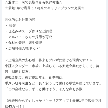
☆週休二日制で長期休みも取得可能☆

☆最短1年で店長に！将来のキャリアプランの充実☆

具体的なお仕事内容-

・ 接客

・仕込みやスープ作りなど調理

・アルバイトさんの採用や育成

・食材の管理、衛生管理

・店舗設備の管理 など

＜上場企業の安心感！将来もブレずに働ける環境です！＞

東証スタンダード市場に上場している安定企業だからこそ、待
遇・制度も盤石。

退職金制度、確定拠出年金、食事補助、

手厚い研修制度など、長く安心して働ける環境を整えています。

「この会社なら、ずっと働けそう」そんな声も多数！

【未経験からでもしっかりキャリアアップ！最短1年で店長で月
給43万円！】
