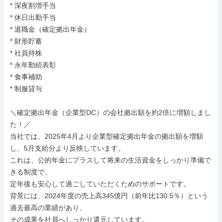
* 深夜割増手当

* 休日出勤手当

* 退職金（確定拠出年金）

* 財形貯蓄

* 社員持株

* 永年勤続表彰

* 食事補助

* 制服貸与

＼確定拠出年金（企業型DC）の会社拠出額を約2倍に増額しまし
た！／

当社では、2025年4月より企業型確定拠出年金の拠出額を増額
し、5月支給分より反映しています。

これは、公的年金にプラスして将来の生活資金をしっかり準備で
きる制度で、

定年後も安心して過ごしていただくためのサポートです。

背景には、2024年度の売上高345億円（前年比130.5％）という
過去最高の業績があり、

その成果を社員へしっかり還元しています。
