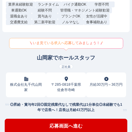
業界未経験歓迎
ランチタイム
バイク通勤OK
学歴不問
車通勤OK
経験不問
管理職・マネジメント経験歓迎
退職金あり
賞与あり
ブランクOK
女性が活躍中
交通費支給
第二新卒歓迎
ノルマなし
食事補助あり
いま見ている求人へ応募してみましょう！
山岡家でホールスタッフ
正社員
株式会社丸千代山岡
〒285-0818千葉県
月給30万円～36万円
家
佐倉市寺崎
◎昇給・賞与年2回◎固定残業代なしで残業代は1分単位◎未経験でも1
年で店長へ！店長は月給43万円以上
応募画面へ進む