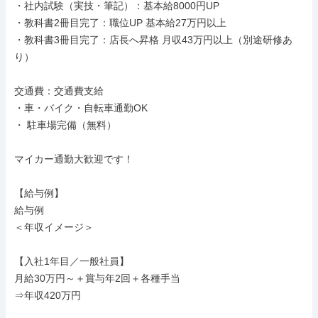
・社内試験（実技・筆記）：基本給8000円UP

・教科書2冊目完了：職位UP 基本給27万円以上

・教科書3冊目完了：店長へ昇格 月収43万円以上（別途研修あ
り）

交通費：交通費支給

・車・バイク・自転車通勤OK

・ 駐車場完備（無料）

マイカー通勤大歓迎です！

【給与例】

給与例

＜年収イメージ＞

【入社1年目／一般社員】

月給30万円～＋賞与年2回＋各種手当

⇒年収420万円
