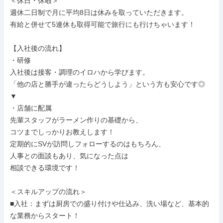
＜休日・休暇＞

週休二日制で月に平均8日は休みを取っていただきます。

有給と併せて5連休も取得可能で旅行にも行けちゃいます！

【入社後の流れ】

・研修

入社後は接客・調理のイロハから学びます。

「他の店と勝手が違ったらどうしよう」という方も安心です◎

▼

・店舗に配属

先輩スタッフがラーメン作りの基礎から、

コツまでしっかりお教えします！

定期的にSVが訪問しフォローするのはもちろん、

人事との面談もあり、気になった点は

相談できる環境です！

＜スキルアップの流れ＞

■入社：まずは厨房での盛り付けや仕込み、洗い場など、基本的
な業務からスタート！
