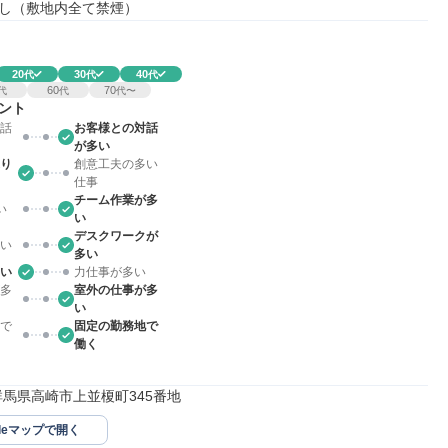
し（敷地内全て禁煙）
20
30
40
代
代
代
60
70
代
代
代〜
ント
話
お客様との対話
が多い
り
創意工夫の多い
仕事
チーム作業が多
い
い
デスクワークが
い
多い
い
力仕事が多い
多
室外の仕事が多
い
で
固定の勤務地で
働く
01群馬県高崎市上並榎町345番地
gleマップで開く