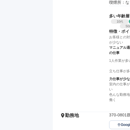
喫煙所：な
多い年齢層
10
代
50
特徴・ポイ
お客様との対
が少ない
マニュアル通
の仕事
1人作業が多
立ち仕事が多
力仕事が少な
室内の仕事が
い
色んな勤務地
働く
370-08
勤務地
Goo