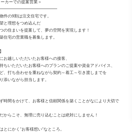
━━━━━━━━━━━━━━

物件の9割は注文住宅です。

望と理想をつめ込んだ

つの住まいを提案して、夢の空間を実現します！

築住宅の営業職を募集します。



にお越しいただいたお客様への接客、

持ちいただいたお客様へのプランのご提案や資金アドバイス、

ど、打ち合わせを重ねながら契約～着工～引き渡しまでを

り添いながら担当します。

ず時間をかけて、お客様と信頼関係を築くことがなにより大切で
だからこそ、無理に売り込むことは絶対にしません！

はとにかく”お客様想い”なところ。
