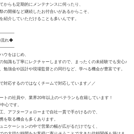
てからも定期的にメンテナンスに伺ったり、

祭の開催など継続したお付合いがあるからこそ、

を紹介していただけることも多いんです。

─────

─────

ハウをはじめ、

の知識も丁寧にレクチャーしますので、まったくの未経験でも安心♪

、勉強会や設計や現場監督との同行など、学べる機会が豊富です。

で対応するのではなくチームで対応しています／／

ートの社員や、業界20年以上のベテランも在籍しています！

が中心です。

工、アフターフォローまで自社一貫で手がけるので、

携を取る機会も多くあります。

ュニケーションの中で営業の幅が広がるだけでなく、

での大切な時間をお客様に寄りそうことで大きな信頼関係も築けま