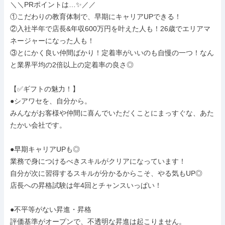
＼＼PRポイントは…✨️／／

①こだわりの教育体制で、早期にキャリアUPできる！

②入社半年で店長&年収600万円を叶えた人も！26歳でエリアマ
ネージャーになった人も！

③とにかく良い仲間ばかり！定着率がいいのも自慢の一つ！なん
と業界平均の2倍以上の定着率の良さ◎

【✅️ギフトの魅力！】

●シアワセを、自分から。

みんながお客様や仲間に喜んでいただくことにまっすぐな、あた
たかい会社です。

●早期キャリアUPも◎

業務で身につけるべきスキルがクリアになっています！

自分が次に習得するスキルが分かるからこそ、やる気もUP◎

店長への昇格試験は年4回とチャンスいっぱい！

●不平等がない昇進・昇格

評価基準がオープンで、不透明な昇進は起こりません。
