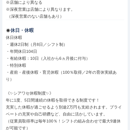
※店舗により異なる

※深夜営業は店舗により異なります。

 （深夜営業のない店舗もあり）
休日・休暇
休日休暇

・週休2日制（月8日／シフト制）

・年間休日104日

・有給休暇：10日（入社から6ヵ月後に付与）

・特別休暇

・産前・産後休暇・育児休暇（100％取得／2年の育休実績あ
り）

《✨️シアワセ休暇制度✨️》

年に1度、5日間連続の休暇を取得できる制度です！

充実した休暇が過ごせるよう別途2万円も支給されます。プライ
ベートの充実や自己研鑽など、自由に活かしています。

（従業員取得率は毎年100％！シフトの組み合わせで最大9連休
が可能です）