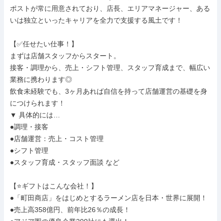
ポストが常に用意されており、店長、エリアマネージャー、ある
いは独立といったキャリアを全力で支援する風土です！

【✅️任せたい仕事！】

まずは店舗スタッフからスタート。

接客・調理から、売上・シフト管理、スタッフ育成まで、幅広い
業務に携わります◎

飲食未経験でも、3ヶ月あれば自信を持って店舗運営の基礎を身
につけられます！

▼ 具体的には…

●調理・接客

●店舗運営：売上・コスト管理

●シフト管理

●スタッフ育成・スタッフ面談 など

【⭐️ギフトはこんな会社！】

●「町田商店」をはじめとするラーメン店を日本・世界に展開！

●売上高358億円、前年比26％の成長！
