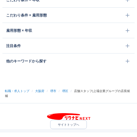
こだわり条件 × 年収
こだわり条件 × 雇用形態
雇用形態 × 年収
注目条件
他のキーワードから探す
転職・求人トップ
/
大阪府
/
堺市
/
堺区
/
店舗スタッフ|上場企業グループの店長候
補
サイトトップへ