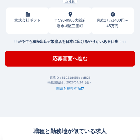
正社員
株式会社ギフト
〒590-0906大阪府
月給27万1400円～
堺市堺区三宝町
45万円
✅️今年も積極出店✅️繁盛店を日本に広げるやりがいある仕事！
応募画面へ進む
原稿ID：
81921d456decf828
掲載開始日：
2026/04/24（金）
問題を報告する
職種と勤務地が似ている求人