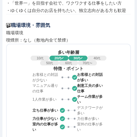
・「世界一」を目指す会社で、ワクワクする仕事をしたい方

・ゆくゆくは自分のお店を持ちたい、独立志向がある方も歓迎
職場環境・雰囲気
職場環境

喫煙所：なし（敷地内全て禁煙）
多い年齢層
10
20
30
40
代
代
代
代
50
60
70
代
代
代〜
特徴・ポイント
お客様との対話
お客様との対話
が少ない
が多い
マニュアル通り
創意工夫の多い
の仕事
仕事
チーム作業が多
1人作業が多い
い
デスクワークが
立ち仕事が多い
多い
力仕事が少ない
力仕事が多い
室内の仕事が多
室外の仕事が多
い
い