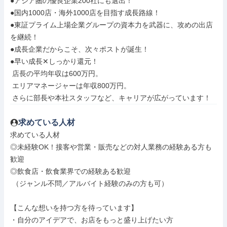
●アジア圏の優良企業200社にも選出！

●国内1000店・海外1000店を目指す成長路線！

●東証プライム上場企業グループの資本力を武器に、攻めの出店
を継続！

●成長企業だからこそ、次々ポストが誕生！

●早い成長✕しっかり還元！

 店長の平均年収は600万円。

 エリアマネージャーは年収800万円。

 さらに部長や本社スタッフなど、キャリアが広がっています！
求めている人材
求めている人材

◎未経験OK！接客や営業・販売などの対人業務の経験ある方も
歓迎

◎飲食店・飲食業界での経験ある歓迎

 （ジャンル不問／アルバイト経験のみの方も可）

【こんな想いを持つ方を待っています】

・自分のアイデアで、お店をもっと盛り上げたい方
