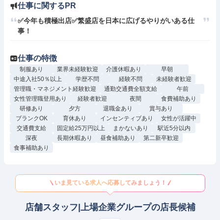
仕事に関するPR
✅️今年も積極出店✅️繁盛店を日本に広げるやりがいある仕
事！
仕事の特徴
制服あり
業界未経験歓迎
介護休暇あり
早朝
中途入社50％以上
学歴不問
経験不問
未経験者歓迎
管理職・マネジメント経験歓迎
通勤交通費全額支給
午前
女性管理職登用あり
経験者歓迎
夜間
食費補助あり
研修あり
夕方
退職金あり
賞与あり
ブランクOK
育休あり
インセンティブあり
女性が活躍中
交通費支給
固定給25万円以上
まかないあり
駅近5分以内
深夜
長期休暇あり
昼食補助あり
第二新卒歓迎
食事補助あり
いま見ている求人へ応募してみましょう！
店舗スタッフ|上場企業グループの店長候補