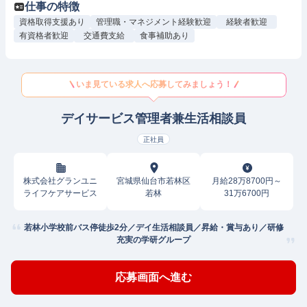
仕事の特徴
資格取得支援あり
管理職・マネジメント経験歓迎
経験者歓迎
有資格者歓迎
交通費支給
食事補助あり
いま見ている求人へ応募してみましょう！
デイサービス管理者兼生活相談員
正社員
株式会社グランユニ
宮城県仙台市若林区
月給28万8700円～
ライフケアサービス
若林
31万6700円
若林小学校前バス停徒歩2分／デイ生活相談員／昇給・賞与あり／研修
充実の学研グループ
応募画面へ進む