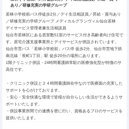
あり／研修充実の学研グループ
若林小学校前バス停徒歩2分／デイ生活相談員／昇給・賞与あり
／研修充実の学研グループ メディカルグランヴィル仙台若林

デイサービス管理者兼生活相談員

仙台市若林区にある居室数51室のサービス付き高齢者向け住宅で
す。居宅介護支援事業所とデイサービスが併設されています。

仙台市営バス「若林小学校前」バス停 徒歩2分、仙台市営地下鉄
南北線「長町1丁目」駅 徒歩20分の場所にあります。

1階クリニック併設・24時間看護師常駐の医療強化型が特徴のサ
高住です。

・クリニック併設と２４時間看護師在中なので医療面の充実した
サポートを心がけております。

・安心・安全快適な環境で皆様が自分らしい生活ができるようサ
ポートいたします。

・併設事業所間での連携を密に行い、資格あるプロのサービスを
提供いたします。