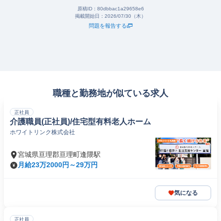
原稿ID：
80dbbac1a29658e6
掲載開始日：
2026/07/30（木）
問題を報告する
職種と勤務地が似ている求人
正社員
介護職員(正社員)/住宅型有料老人ホーム
ホワイトリンク株式会社
宮城県亘理郡亘理町逢隈駅
月給23万2000円～29万円
気になる
正社員