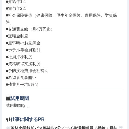
■昇給年1回

■賞与年2回

■社会保険完備（健康保険、厚生年金保険、雇用保険、労災保
険）

■交通費支給（月4万円迄）

■退職金制度

■慶弔時のお見舞金

■ホテル等会員割引

■社員持株制度

■資格取得支援制度

■予防接種費用会社補助

■希望者食事賄い

■残業月平均5時間
試用期間
試用期間なし
仕事に関するPR
若林小学校前バス停徒歩2分／デイ生活相談員／昇給・賞与