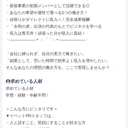
・新規事業の初期メンバーとして活躍できる◎

・あなたの希望や適性で選べる2つの働き方！

・頑張りがダイレクトに収入へ！完全成果報酬

・「令和の虎」出演の代表のもとでビジネスを学べる

・収入は青天井！頑張った分が収入に直結！

╰─────────＊・゜゜・＊─────────╯

「会社に縛られず、自分の実力で稼ぎたい」

「副業として、空いた時間で効率よく収入を増やしたい」

そんなあなたの理想の働き方を、ここで実現しませんか？
求めている人材
求めている人材

学歴・経験・年齢不問！

＜こんな方にピッタリです＞

▼イベントPRスタッフは…

・人と話すこと、笑顔にすることが好きな方
