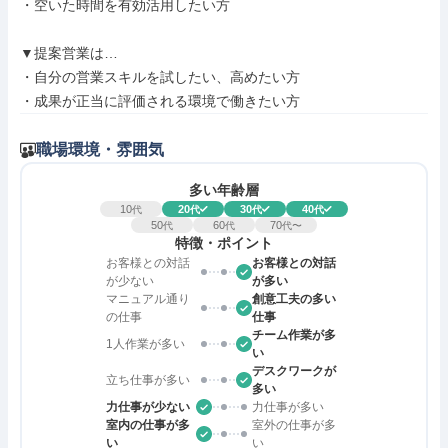
・空いた時間を有効活用したい方

▼提案営業は…

・自分の営業スキルを試したい、高めたい方

・成果が正当に評価される環境で働きたい方
職場環境・雰囲気
多い年齢層
10
20
30
40
代
代
代
代
50
60
70
代
代
代〜
特徴・ポイント
お客様との対話
お客様との対話
が少ない
が多い
マニュアル通り
創意工夫の多い
の仕事
仕事
チーム作業が多
1人作業が多い
い
デスクワークが
立ち仕事が多い
多い
力仕事が少ない
力仕事が多い
室内の仕事が多
室外の仕事が多
い
い