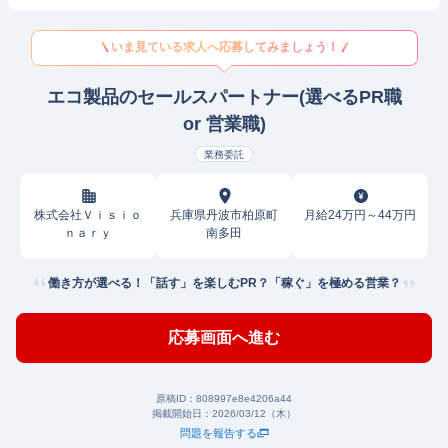
いま見ている求人へ応募してみましょう！
エコ製品のセールスパートナー(選べるPR職
or 営業職)
業務委託
株式会社Ｖｉｓｉｏ
兵庫県丹波市柏原町
月給24万円～44万円
ｎａｒｙ
南多田
働き方が選べる！「話す」を楽しむPR？「稼ぐ」を極める営業？
応募画面へ進む
原稿ID：
808997e8e4206a44
掲載開始日：
2026/03/12（木）
問題を報告する