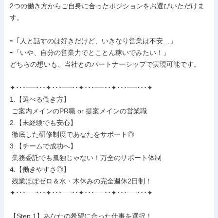
2つの働き方からご自身に合ったポジションをお選びいただけま
す。

⇨「人と話すのは好きだけど、いきなり営業は不安…」

⇨「いや、自分の営業力でとことん稼いでみたい！」

どちらの想いも、当社とのパートナーシップで実現可能です。

✦･･･──･･･✦･･･──･･✦･･･──･･✦･･･──･･･✦

1.【選べる働き方】

 ご案内メインのPR職 or 提案メインの営業職

2.【未経験でも安心】

 徹底した研修制度であなたをサポート◎

3.【チームで成功へ】

 業務委託でも孤独じゃない！万全のサポート体制

4.【働きやすさ◎】

 残業ほぼゼロ＆水・木休みの完全週休2日制！

✦･･･──･･･✦･･･──･･✦･･･──･･✦･･･──･･･✦

【Step.1】あなたの希望に合った仕事を選択！
