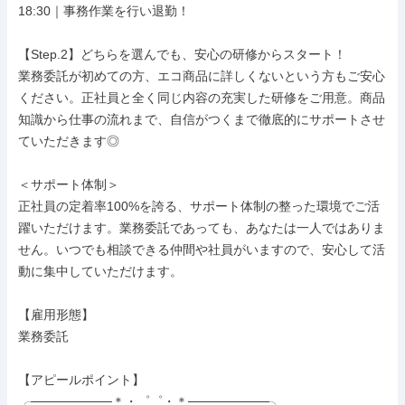
18:30｜事務作業を行い退勤！

【Step.2】どちらを選んでも、安心の研修からスタート！

業務委託が初めての方、エコ商品に詳しくないという方もご安心
ください。正社員と全く同じ内容の充実した研修をご用意。商品
知識から仕事の流れまで、自信がつくまで徹底的にサポートさせ
ていただきます◎

＜サポート体制＞

正社員の定着率100%を誇る、サポート体制の整った環境でご活
躍いただけます。業務委託であっても、あなたは一人ではありま
せん。いつでも相談できる仲間や社員がいますので、安心して活
動に集中していただけます。

【雇用形態】

業務委託

【アピールポイント】

╭─────────＊・゜゜・＊─────────╮
