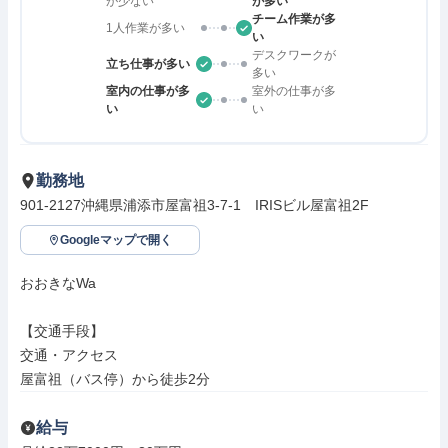
が少ない
が多い
チーム作業が多
1人作業が多い
い
デスクワークが
立ち仕事が多い
多い
室内の仕事が多
室外の仕事が多
い
い
勤務地
901-2127沖縄県浦添市屋富祖3-7-1　IRISビル屋富祖2F
Googleマップで開く
おおきなWa

【交通手段】

交通・アクセス

屋富祖（バス停）から徒歩2分
給与