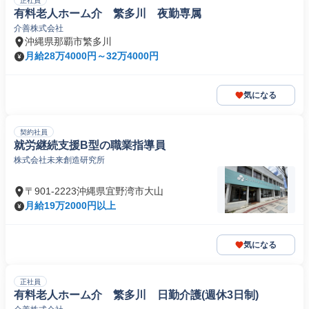
正社員
有料老人ホーム介 繁多川 夜勤専属
介善株式会社
沖縄県那覇市繁多川
月給28万4000円～32万4000円
気になる
契約社員
就労継続支援B型の職業指導員
株式会社未来創造研究所
〒901-2223沖縄県宜野湾市大山
月給19万2000円以上
気になる
正社員
有料老人ホーム介 繁多川 日勤介護(週休3日制)