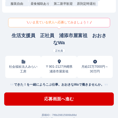
服装自由
昼食補助あり
第二新卒歓迎
原則定時退社
いま見ている求人へ応募してみましょう！
生活支援員 正社員 浦添市屋富祖 おおき
なWa
正社員
社会福祉法人みらい
〒901-2127沖縄県
月給22万7000円～
工房
浦添市屋富祖
30万円
できた！を一緒によろこぶ仕事。おおきなWaで働きませんか。
応募画面へ進む
原稿ID：
7f6b29815999b88d