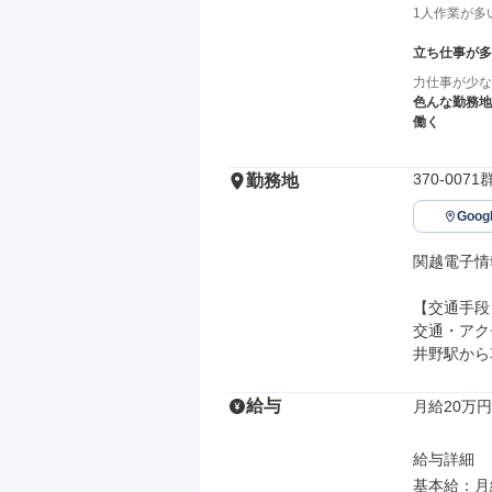
1人作業が多
立ち仕事が多
力仕事が少な
色んな勤務地
働く
370-00
勤務地
Goo
関越電子情
【交通手段】
交通・アク
井野駅から
給与
月給20万円
給与詳細

基本給：月給