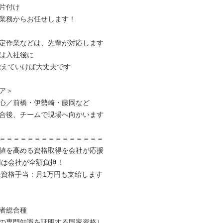
片付け

業務からお任せします！

定作業などは、先輩が対応します

は入社後に

ア＞

心／前橋・伊勢崎・藤岡など

合後、チームで現場へ向かいます

＝＝＝＝＝＝＝＝＝＝＝＝＝＝＝

値を高める資格取得を会社が応援

用は会社が全額負担！

は資格手当：月1万円も支給します

者総合種

の専門知識を証明する国家資格）
