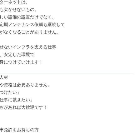
ターネットは、

も欠かせないもの。

しい設備の設置だけでなく、

定期メンテナンス依頼も継続して

がなくなることがありません。

せないインフラを支える仕事

、安定した環境で

身につけていけます！
人材

や資格は必要ありません。

つけたい」

仕事に就きたい」

ちがあれば大歓迎です！

車免許をお持ちの方
