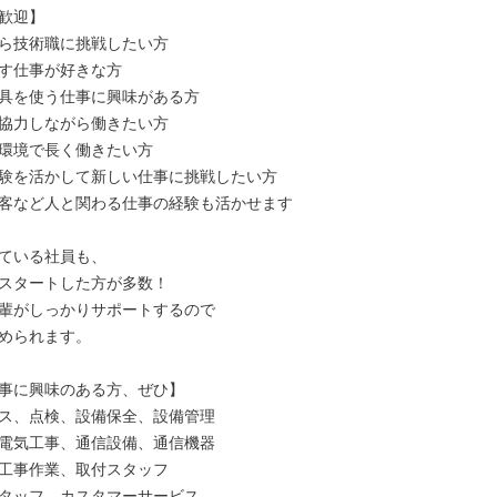
歓迎】

ら技術職に挑戦したい方

す仕事が好きな方

具を使う仕事に興味がある方

協力しながら働きたい方

環境で長く働きたい方

験を活かして新しい仕事に挑戦したい方

客など人と関わる仕事の経験も活かせます

ている社員も、

スタートした方が多数！

輩がしっかりサポートするので

められます。

事に興味のある方、ぜひ】

ス、点検、設備保全、設備管理

電気工事、通信設備、通信機器

工事作業、取付スタッフ

タッフ、カスタマーサービス
