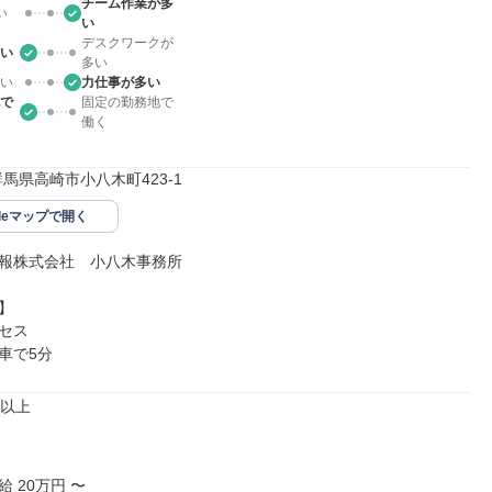
チーム作業が多
い
い
デスクワークが
い
多い
い
力仕事が多い
で
固定の勤務地で
働く
71群馬県高崎市小八木町423-1
gleマップで開く
報株式会社　小八木事務所



セス

車で5分
以上

 20万円 〜
