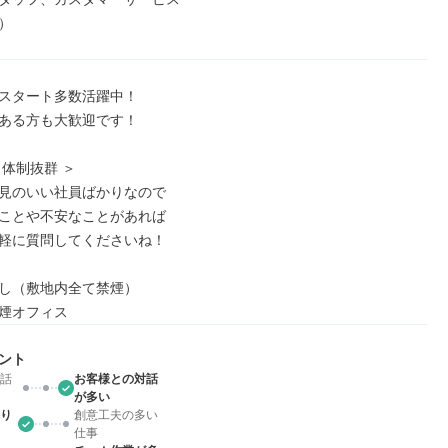
）
スタート多数活躍中！

ある方も大歓迎です！

体制抜群 ＞

見のいい社員ばかりなので

ことや不安なことがあれば

軽に質問してくださいね！

し（敷地内全て禁煙）

煙オフィス
ント
話
お客様との対話
が多い
り
創意工夫の多い
仕事