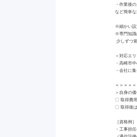
・作業後の
など簡単な
※細かい設
※専門知識
 少しずつ覚えていけば大丈夫です

＜対応エリ
・高崎市中
・会社に集
＝＝＝＝＝
＞自身の価
〇 取得費
〇 取得後
［資格例］

・工事担任
（通信設備