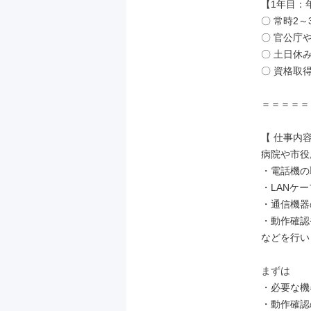
【1年目：
〇 常時2
〇 官公庁
〇 土日休
〇 資格取
＝＝＝＝＝
【 仕事内容 
病院や市役
・電話機の
・LANケー
・通信機器
・動作確認
などを行い
まずは

・必要な機
・動作確認