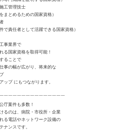
施工管理技士

をまとめるための国家資格）



件で責任者として活躍できる国家資格）

工事業界で

れる国家資格を取得可能！

することで

仕事の幅が広がり、将来的な



アップ にもつながります。

￣￣￣￣￣￣￣￣￣￣￣￣￣￣￣

公庁案件も多数！

けるのは、病院・市役所・企業

れる電話やネットワーク設備の

テナンスです。
