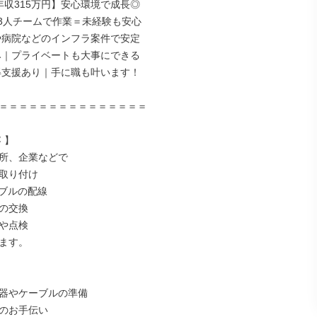
年収315万円】安心環境で成長◎

～3人チームで作業＝未経験も安心

や病院などのインフラ案件で安定

み｜プライベートも大事にできる

得支援あり｜手に職も叶います！

＝＝＝＝＝＝＝＝＝＝＝＝＝＝＝

】

所、企業などで

取り付け

ブルの配線

の交換

や点検

ます。

器やケーブルの準備

のお手伝い
