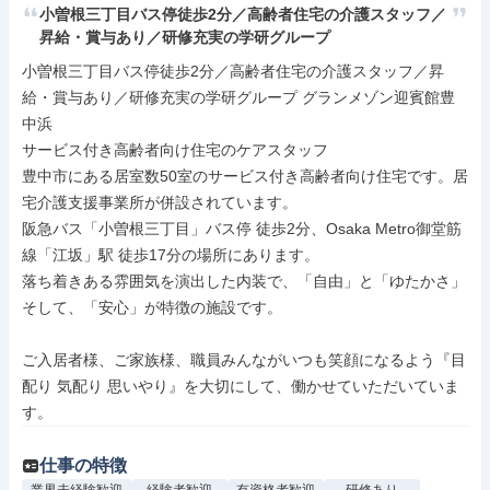
小曽根三丁目バス停徒歩2分／高齢者住宅の介護スタッフ／
昇給・賞与あり／研修充実の学研グループ
小曽根三丁目バス停徒歩2分／高齢者住宅の介護スタッフ／昇
給・賞与あり／研修充実の学研グループ グランメゾン迎賓館豊
中浜

サービス付き高齢者向け住宅のケアスタッフ

豊中市にある居室数50室のサービス付き高齢者向け住宅です。居
宅介護支援事業所が併設されています。

阪急バス「小曽根三丁目」バス停 徒歩2分、Osaka Metro御堂筋
線「江坂」駅 徒歩17分の場所にあります。

落ち着きある雰囲気を演出した内装で、「自由」と「ゆたかさ」
そして、「安心」が特徴の施設です。

ご入居者様、ご家族様、職員みんながいつも笑顔になるよう『目
配り 気配り 思いやり』を大切にして、働かせていただいていま
す。
仕事の特徴