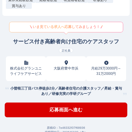
業界未経験歓迎
経験者歓迎
有資格者歓迎
研修あり
賞与あり
いま見ている求人へ応募してみましょう！
サービス付き高齢者向け住宅のケアスタッフ
正社員
株式会社グランユニ
大阪府豊中市浜
月給29万3000円～
ライフケアサービス
31万2000円
小曽根三丁目バス停徒歩2分／高齢者住宅の介護スタッフ／昇給・賞与
あり／研修充実の学研グループ
応募画面へ進む
原稿ID：
7e46332f37f68936