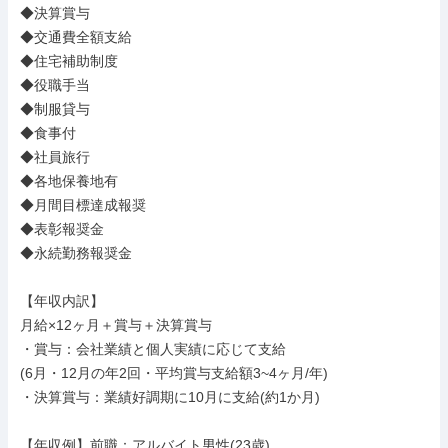
◆決算賞与

◆交通費全額支給

◆住宅補助制度

◆役職手当

◆制服貸与

◆食事付

◆社員旅行

◆各地保養地有

◆月間目標達成報奨

◆表彰報奨金

◆永続勤務報奨金

【年収内訳】

月給×12ヶ月＋賞与＋決算賞与

・賞与：会社業績と個人実績に応じて支給

(6月・12月の年2回・平均賞与支給額3~4ヶ月/年)

・決算賞与：業績好調期に10月に支給(約1か月)

【年収例】前職：アルバイト男性(23歳)
