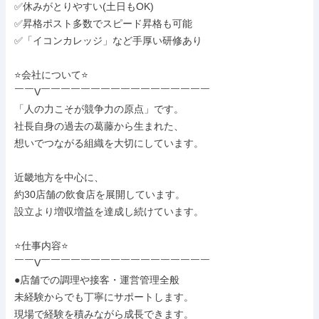
✅休みがとりやすい(土日もOK)

✅昇格ポスト多数でスピード昇格も可能

✅「イコンカレッジ」など手厚い研修あり

⭐会社について⭐

￣￣V￣￣￣￣￣￣￣￣￣￣￣￣￣￣￣￣￣

「人の力こそが競争力の原点」です。

社長自身の過去の葛藤から生まれた、

想いでつながる組織を大切にしています。

近畿地方を中心に、

約30店舗の飲食店を展開しています。

設立より増収増益を達成し続けています。

⭐仕事内容⭐

￣￣V￣￣￣￣￣￣￣￣￣￣￣￣￣￣￣￣￣

●店舗での調理や接客・運営管理全般

未経験からでも丁寧にサポートします。

現場で経験を積みながら成長できます。
