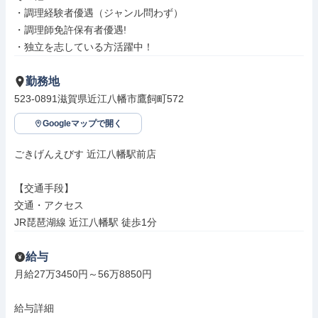
・調理経験者優遇（ジャンル問わず）

・調理師免許保有者優遇!

・独立を志している方活躍中！
勤務地
523-0891滋賀県近江八幡市鷹飼町572
Googleマップで開く
ごきげんえびす 近江八幡駅前店

【交通手段】

交通・アクセス

JR琵琶湖線 近江八幡駅 徒歩1分
給与
月給27万3450円～56万8850円

給与詳細
