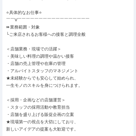
⭐具体的なお仕事⭐

￣￣V￣￣￣￣￣￣￣￣￣￣￣￣￣￣￣￣￣

⏩業務範囲・対象

└ご来店されるお客様への接客と調理全般

＜店舗業務・現場での活躍＞

・美味しい料理の調理や温かい接客

・店舗の売上管理や在庫の管理

・アルバイトスタッフのマネジメント

★未経験からでも安心して始められ、

一生モノのスキルを身につけられます。

＜採用・企画などの店舗運営＞

・スタッフの採用活動や教育担当

・店舗を盛り上げる販促企画の立案

★現場第一の視点を大切にしており、

新しいアイデアの提案も大歓迎です。
