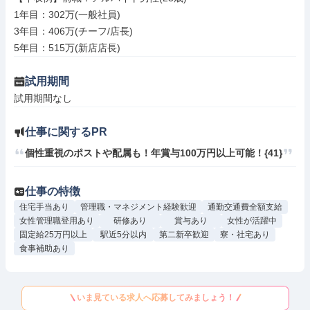
1年目：302万(一般社員)

3年目：406万(チーフ/店長)

5年目：515万(新店店長)
試用期間
試用期間なし
仕事に関するPR
個性重視のポストや配属も！年賞与100万円以上可能！{41}
仕事の特徴
住宅手当あり
管理職・マネジメント経験歓迎
通勤交通費全額支給
女性管理職登用あり
研修あり
賞与あり
女性が活躍中
固定給25万円以上
駅近5分以内
第二新卒歓迎
寮・社宅あり
食事補助あり
いま見ている求人へ応募してみましょう！