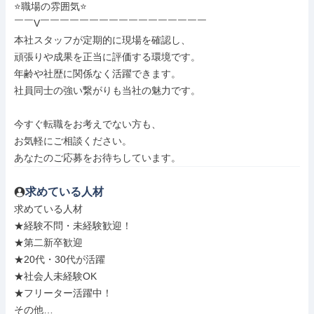
⭐職場の雰囲気⭐

￣￣V￣￣￣￣￣￣￣￣￣￣￣￣￣￣￣￣￣

本社スタッフが定期的に現場を確認し、

頑張りや成果を正当に評価する環境です。

年齢や社歴に関係なく活躍できます。

社員同士の強い繋がりも当社の魅力です。

今すぐ転職をお考えでない方も、

お気軽にご相談ください。

あなたのご応募をお待ちしています。
求めている人材
求めている人材

★経験不問・未経験歓迎！

★第二新卒歓迎

★20代・30代が活躍

★社会人未経験OK

★フリーター活躍中！

その他…
