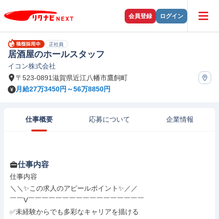
会員登録
ログイン
正社員
居酒屋のホールスタッフ
イコン株式会社
〒523-0891滋賀県近江八幡市鷹飼町
月給27万3450円～56万8850円
仕事概要
応募について
企業情報
仕事内容
仕事内容

＼＼✨この求人のアピールポイント✨／／

￣￣V￣￣￣￣￣￣￣￣￣￣￣￣￣￣￣￣￣

✅未経験からでも多彩なキャリアを描ける
