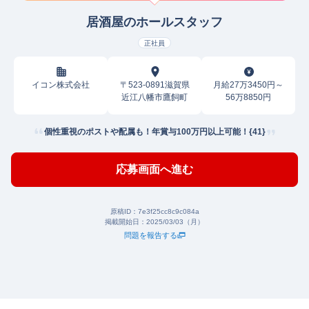
居酒屋のホールスタッフ
正社員
イコン株式会社
〒523-0891滋賀県
月給27万3450円～
近江八幡市鷹飼町
56万8850円
個性重視のポストや配属も！年賞与100万円以上可能！{41}
応募画面へ進む
原稿ID：
7e3f25cc8c9c084a
掲載開始日：
2025/03/03（月）
問題を報告する