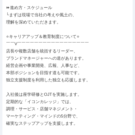
⏩進め方・スケジュール

└まずは現場で当社の考えや風土の、

理解を深めていただきます。

⭐キャリアアップ＆教育制度について⭐

￣￣V￣￣￣￣￣￣￣￣￣￣￣￣￣￣￣￣￣

店長や複数店舗を統括するリーダー、

ブランドマネージャーへの道があります。

経営企画や事業開発、広報、人事など、

本部ポジションを目指す道も可能です。

独立支援制度を利用した独立も応援します。

入社後は座学研修とOJTを実施します。

定期的な「イコンカレッジ」では、

調理・サービス・店舗マネジメント・

マーケティング・マインドの5分野で、

確実なステップアップを支援します。
