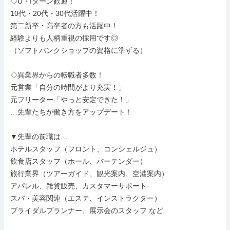
◇U・Iターン歓迎！

10代・20代・30代活躍中！

第二新卒・高卒者の方も活躍中！

経験よりも人柄重視の採用です◎

（ソフトバンクショップの資格に準ずる）

◇異業界からの転職者多数！

元営業「自分の時間がより充実！」

元フリーター「やっと安定できた！」

…先輩たちが働き方をアップデート！

▼先輩の前職は…

ホテルスタッフ（フロント、コンシェルジュ）

飲食店スタッフ（ホール、バーテンダー）

旅行業界（ツアーガイド、観光案内、空港案内）

アパレル、雑貨販売、カスタマーサポート

スパ・美容関連（エステ、インストラクター）

ブライダルプランナー、展示会のスタッフ など
