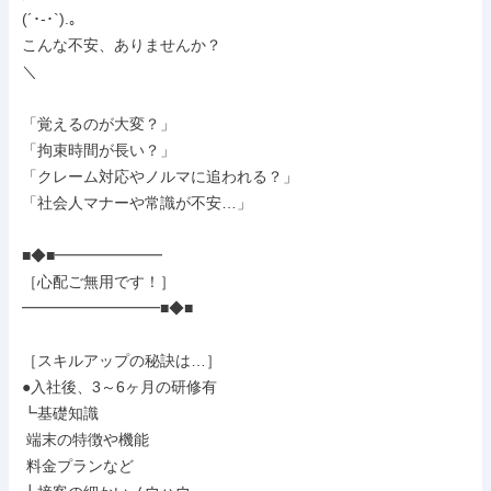
(´･-･`).｡

こんな不安、ありませんか？

＼

「覚えるのが大変？」

「拘束時間が長い？」

「クレーム対応やノルマに追われる？」

「社会人マナーや常識が不安…」

■◆■━━━━━━━

［心配ご無用です！］

━━━━━━━━━■◆■

［スキルアップの秘訣は…］

●入社後、3～6ヶ月の研修有

┗基礎知識

 端末の特徴や機能

 料金プランなど
