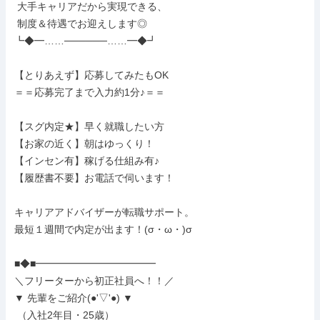
 大手キャリアだから実現できる、

 制度＆待遇でお迎えします◎

┗◆━……──────……━◆┛

【とりあえず】応募してみたもOK

＝＝応募完了まで入力約1分♪＝＝

【スグ内定★】早く就職したい方

【お家の近く】朝はゆっくり！

【インセン有】稼げる仕組み有♪

【履歴書不要】お電話で伺います！

キャリアアドバイザーが転職サポート。

最短１週間で内定が出ます！(σ・ω・)σ

■◆■━━━━━━━━━━━━

＼フリーターから初正社員へ！！／

▼ 先輩をご紹介(●'▽'●) ▼

 （入社2年目・25歳）
