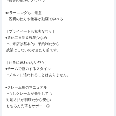
┗接客の細かいノウハウ

●eラーニングもご用意

┗説明の仕方や接客が動画で学べる！

［プライベートも充実なワケ］

●週休二日制＆残業少なめ

┗ご来店は基本的に予約制だから

 残業はしないのが当たり前です。

［仕事に追われないワケ］

●チームで協力するスタイル

┗ノルマに追われることはありません。

●クレーム用のマニュアル

┗もしクレームが発生しても

 対応方法が明確だから安心♪

 もちろん先輩もサポート◎
