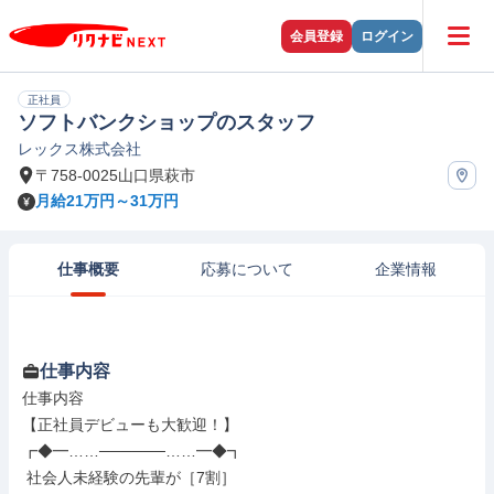
会員登録
ログイン
正社員
ソフトバンクショップのスタッフ
レックス株式会社
〒758-0025山口県萩市
月給21万円～31万円
仕事概要
応募について
企業情報
仕事内容
仕事内容

【正社員デビューも大歓迎！】

┏◆━……──────……━◆┓

 社会人未経験の先輩が［7割］
