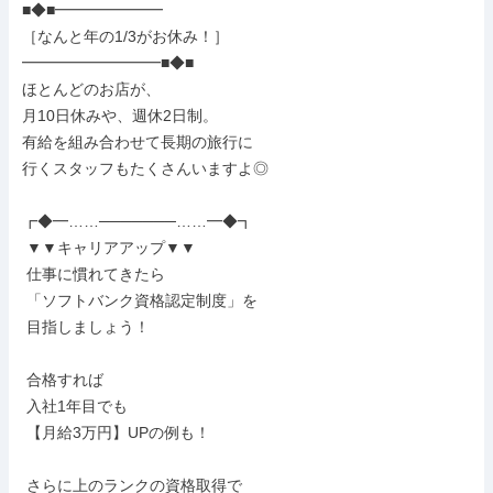
■◆■━━━━━━━

［なんと年の1/3がお休み！］

━━━━━━━━━■◆■

ほとんどのお店が、

月10日休みや、週休2日制。

有給を組み合わせて長期の旅行に

行くスタッフもたくさんいますよ◎

┏◆━……───────……━◆┓

 ▼▼キャリアアップ▼▼

 仕事に慣れてきたら

 「ソフトバンク資格認定制度」を

 目指しましょう！

 合格すれば

 入社1年目でも

 【月給3万円】UPの例も！

 さらに上のランクの資格取得で
