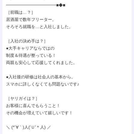
━━━━━━━━━━━━■◆■

［前職は…？］

居酒屋で数年フリーター。

そろそろ就職を…と入社しました。

［入社の決め手は？］

●大手キャリアならではの

制度＆待遇が整っている！

両親も安心して応援してくれました。

●入社後の研修は社会人の基本から。

スマホに詳しくなくても問題ないです♪

［ヤリガイは？］

お客様に喜んでもらうこと！

その機会が増えていて嬉しいです！

＼ (*´∀｀)人('Ｕ'＊人) ／
