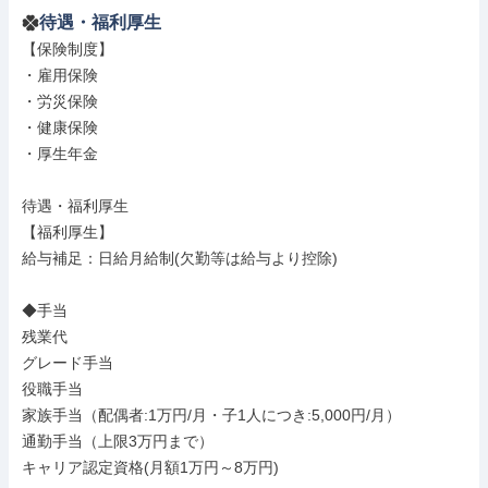
待遇・福利厚生
【保険制度】

・雇用保険

・労災保険

・健康保険

・厚生年金

待遇・福利厚生

【福利厚生】

給与補足：日給月給制(欠勤等は給与より控除)

◆手当

残業代

グレード手当

役職手当

家族手当（配偶者:1万円/月・子1人につき:5,000円/月）

通勤手当（上限3万円まで）

キャリア認定資格(月額1万円～8万円)
