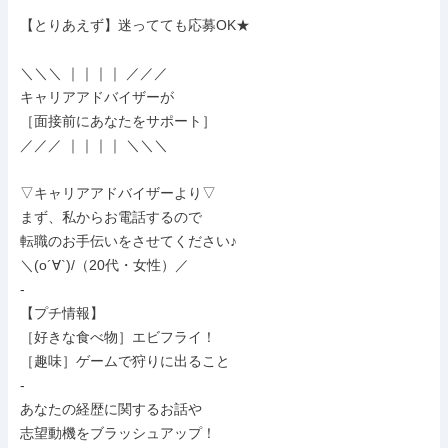
【とりあえず】迷ってても応募OK★

＼＼＼ ｜｜｜｜ ／／／

キャリアアドバイザーが

［面接前にあなたをサポート］

／／／ ｜｜｜｜ ＼＼＼

▽キャリアアドバイザーより▽

まず、私からお電話するので

転職のお手伝いをさせてください♪

＼(o´∀`)/（20代・女性）／

-

【プチ情報】

［好きな食べ物］エビフライ！

［趣味］ゲームで狩りに出ること

-

あなたの経歴に関するお話や

志望動機をブラッシュアップ！
