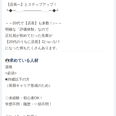
 【店長へ】とステップアップ！

┗◆━……───────……━◆┛

～～20代で【店長】も多数！♪～～

明確な「評価体制」なので

正社員が初めてだった先輩が

【20代のうちに店長】Σ(･ω･ﾉ)ﾉ！

になった例もたくさんあります。
求めている人材
資格

<必須>

■39歳以下の方

（長期キャリア形成のため）

◇未経験・初心者OK！

学歴不問・職歴・一切不問！
