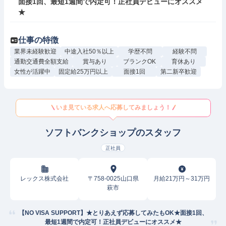
面接1回、最短1週間で内定可！正社員デビューにオススメ
★
仕事の特徴
業界未経験歓迎
中途入社50％以上
学歴不問
経験不問
通勤交通費全額支給
賞与あり
ブランクOK
育休あり
女性が活躍中
固定給25万円以上
面接1回
第二新卒歓迎
いま見ている求人へ応募してみましょう！
ソフトバンクショップのスタッフ
正社員
レックス株式会社
〒758-0025山口県
月給21万円～31万円
萩市
【NO VISA SUPPORT】★とりあえず応募してみたもOK★面接1回、
最短1週間で内定可！正社員デビューにオススメ★