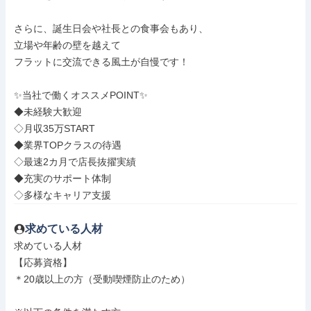
さらに、誕生日会や社長との食事会もあり、

立場や年齢の壁を越えて

フラットに交流できる風土が自慢です！

✨当社で働くオススメPOINT✨

◆未経験大歓迎

◇月収35万START

◆業界TOPクラスの待遇

◇最速2カ⽉で店⻑抜擢実績

◆充実のサポート体制

◇多様なキャリア支援
求めている人材
求めている人材

【応募資格】

＊20歳以上の方（受動喫煙防止のため）
