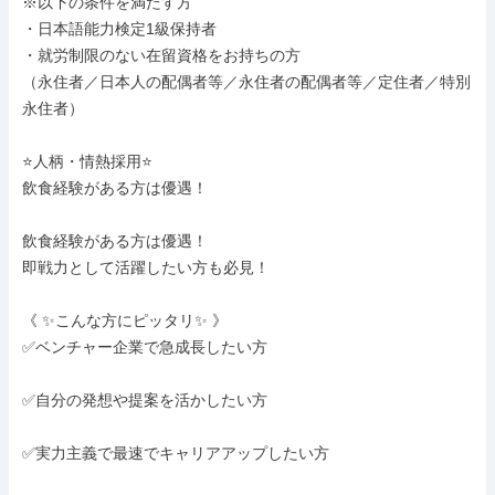
※以下の条件を満たす方

・日本語能力検定1級保持者

・就労制限のない在留資格をお持ちの方

（永住者／日本人の配偶者等／永住者の配偶者等／定住者／特別
永住者）

⭐人柄・情熱採用⭐

飲食経験がある方は優遇！

飲食経験がある方は優遇！

即戦力として活躍したい方も必見！

《 ✨こんな方にピッタリ✨ 》

✅ベンチャー企業で急成長したい方

✅自分の発想や提案を活かしたい方

✅実力主義で最速でキャリアアップしたい方
