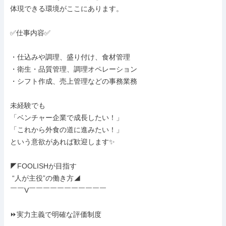
体現できる環境がここにあります。

✅仕事内容✅

・仕込みや調理、盛り付け、食材管理

・衛生・品質管理、調理オペレーション

・シフト作成、売上管理などの事務業務

未経験でも

「ベンチャー企業で成長したい！」

「これから外食の道に進みたい！」

という意欲があれば歓迎します✨

◤FOOLISHが目指す

 “人が主役”の働き方◢

￣￣V￣￣￣￣￣￣￣￣￣￣￣

⏩実⼒主義で明確な評価制度
