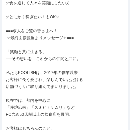
✅食を通じて人々を笑顔にしたい方

✅とにかく稼ぎたい！もOK✨

===求人をご覧の皆さまへ！

 ✨最終面接担当よりメッセージ✨===

「笑顔と共に生きる」

──その想いを、これからの仲間と共に。

私たちFOOLISHは、2017年の創業以来

お客様に長く愛され、楽しんでいただける

店舗づくりに取り組んでまいりました。

現在では、都内を中心に

「呼炉凪来」「スミビトケムリ」など

FC含め50店舗以上の飲食店を展開。

お客様はもちろんのこと、
