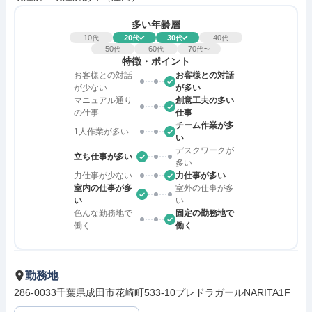
多い年齢層
10
20
30
40
代
代
代
代
50
60
70
代
代
代〜
特徴・ポイント
お客様との対話
お客様との対話
が少ない
が多い
マニュアル通り
創意工夫の多い
の仕事
仕事
チーム作業が多
1人作業が多い
い
デスクワークが
立ち仕事が多い
多い
力仕事が少ない
力仕事が多い
室内の仕事が多
室外の仕事が多
い
い
色んな勤務地で
固定の勤務地で
働く
働く
勤務地
286-0033千葉県成田市花崎町533-10プレドラガールNARITA1F