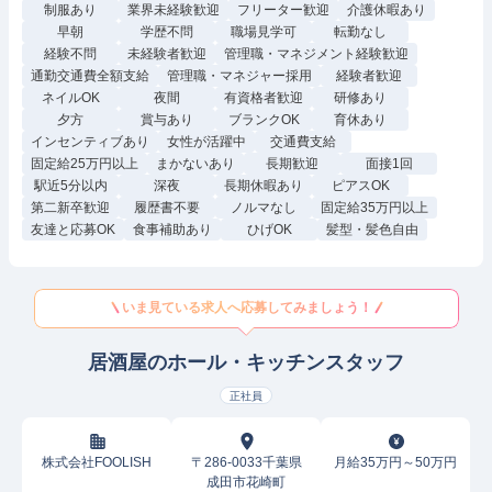
制服あり
業界未経験歓迎
フリーター歓迎
介護休暇あり
早朝
学歴不問
職場見学可
転勤なし
経験不問
未経験者歓迎
管理職・マネジメント経験歓迎
通勤交通費全額支給
管理職・マネジャー採用
経験者歓迎
ネイルOK
夜間
有資格者歓迎
研修あり
夕方
賞与あり
ブランクOK
育休あり
インセンティブあり
女性が活躍中
交通費支給
固定給25万円以上
まかないあり
長期歓迎
面接1回
駅近5分以内
深夜
長期休暇あり
ピアスOK
第二新卒歓迎
履歴書不要
ノルマなし
固定給35万円以上
友達と応募OK
食事補助あり
ひげOK
髪型・髪色自由
いま見ている求人へ応募してみましょう！
居酒屋のホール・キッチンスタッフ
正社員
株式会社FOOLISH
〒286-0033千葉県
月給35万円～50万円
成田市花崎町