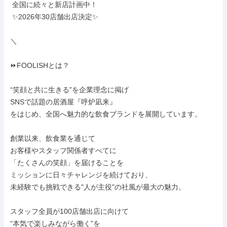
 全国に続々と新店計画中！

 ✨2026年30店舗出店決定✨

＼

⏩FOOLISHとは？

“笑顔と共に生きる”を企業理念に掲げ

SNSで話題の居酒屋『呼炉凪来』

をはじめ、全国へ魅力的な飲食ブランドを展開しています。

創業以来、飲食業を通じて

お客様やスタッフ関係者すべてに

「たくさんの笑顔」を届けることを

ミッションに日々チャレンジを続けており、

未経験でも挑戦できる"人が主役"の社風が最大の魅力。

スタッフ全員が100店舗出店に向けて

“本気で楽しみながら働く”を
