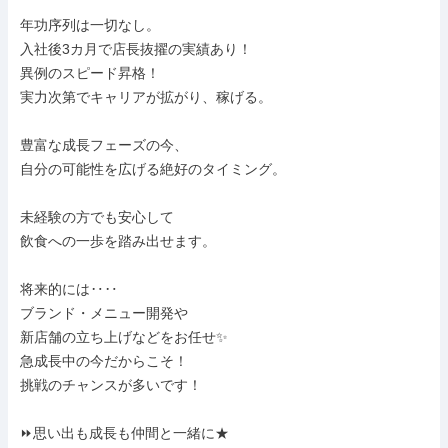
年功序列は一切なし。

入社後3カ月で店長抜擢の実績あり！

異例のスピード昇格！

実力次第でキャリアが拡がり、稼げる。

豊富な成長フェーズの今、

自分の可能性を広げる絶好のタイミング。

未経験の方でも安心して

飲食への一歩を踏み出せます。

将来的には‥‥

ブランド・メニュー開発や

新店舗の立ち上げなどをお任せ✨

急成長中の今だからこそ！

挑戦のチャンスが多いです！

⏩思い出も成長も仲間と一緒に★
