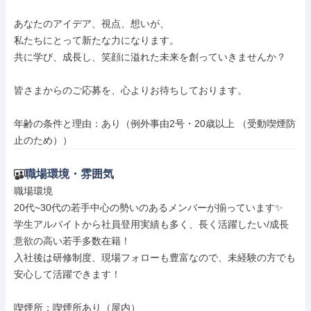
あなたのアイデア、視点、想いが、

私たちにとって新たな力になります。

共に学び、成長し、笑顔に溢れた未来を創っていきませんか？

皆さまからのご応募を、心よりお待ちしております。

年齢の条件と理由：あり（例外事由2号・20歳以上 （受動喫煙防
止のため））
職場環境・雰囲気
職場環境

20代~30代の若手中心の勢いのあるメンバーが揃っています✨

学生アルバイトから社員登用実績も多く、長く活躍したい/成長
意欲の高い若手多数在籍！

入社後は研修制度、現場フォローも豊富なので、未経験の方でも
安心して活躍できます！

喫煙所：喫煙所あり（屋内）