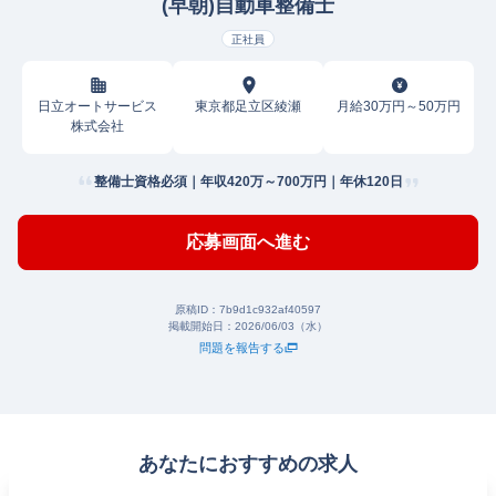
(早朝)自動車整備士
正社員
日立オートサービス
東京都足立区綾瀬
月給30万円～50万円
株式会社
整備士資格必須｜年収420万～700万円｜年休120日
応募画面へ進む
原稿ID：
7b9d1c932af40597
掲載開始日：
2026/06/03（水）
問題を報告する
あなたにおすすめの求人