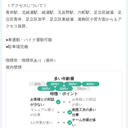
《 アクセスについて 》

青井駅、北綾瀬駅、綾瀬駅、五反野駅、六町駅、足立区綾瀬、足
立区青井、足立区加平、足立区東綾瀬、葛飾区小菅方面からもア
クセス抜群。

●車通勤・バイク通勤可能

●駐車場完備

喫煙所：喫煙所あり（屋外）

屋内禁煙
多い年齢層
10
20
30
40
代
代
代
代
50
60
70
代
代
代〜
特徴・ポイント
お客様との対話
お客様との対話
が少ない
が多い
マニュアル通り
創意工夫の多い
の仕事
仕事
チーム作業が多
1人作業が多い
い