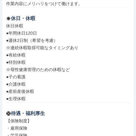
作業内容にメリハリをつけて働けます。
休日・休暇
休日休暇

●年間休日120日

●週休2日制（希望を考慮）

※連続休暇取得可能なタイミングあり

●有給休暇

●特別休暇

※母性健康管理のための休暇など

●子の看護

●介護休暇

●産前産後休暇

●生理休暇
待遇・福利厚生
【保険制度】

・雇用保険

・労災保険
