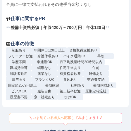
仕事に関するPR
整備士資格必須｜年収420万～700万円｜年休120日
仕事の特徴
制服あり
年間休日120日以上
資格取得支援あり
フリーター歓迎
介護休暇あり
バイク通勤OK
早朝
学歴不問
車通勤OK
月平均残業時間20時間以内
職場見学可
転勤なし
住宅手当あり
午前
経験者歓迎
残業なし
有資格者歓迎
研修あり
賞与あり
ブランクOK
育休あり
交通費支給
固定給25万円以上
長期歓迎
社割あり
長期休暇あり
ピアスOK
服装自由
第二新卒歓迎
原則定時退社
履歴書不要
寮・社宅あり
ひげOK
いま見ている求人へ応募してみましょう！