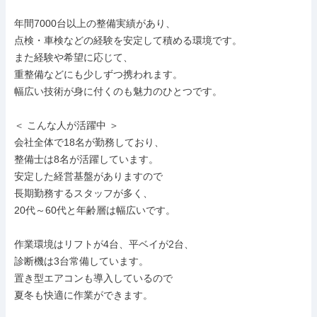
年間7000台以上の整備実績があり、

点検・車検などの経験を安定して積める環境です。

また経験や希望に応じて、

重整備などにも少しずつ携われます。

幅広い技術が身に付くのも魅力のひとつです。

＜ こんな人が活躍中 ＞

会社全体で18名が勤務しており、

整備士は8名が活躍しています。

安定した経営基盤がありますので

長期勤務するスタッフが多く、

20代～60代と年齢層は幅広いです。

作業環境はリフトが4台、平ベイが2台、

診断機は3台常備しています。

置き型エアコンも導入しているので

夏冬も快適に作業ができます。
