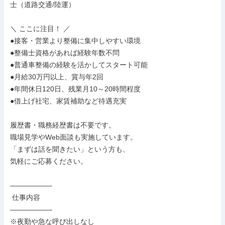
士（道路交通/陸運）

＼ ここに注目！ ／

●接客・営業より整備に集中しやすい環境

●整備士資格があれば経験年数不問

●普通車整備の経験を活かしてスタート可能

●月給30万円以上、賞与年2回

●年間休日120日、残業月10～20時間程度

●借上げ社宅、家賃補助など待遇充実

履歴書・職務経歴書は不要です。

職場見学やWeb面談も実施しています。

「まずは話を聞きたい」という方も、

気軽にご応募ください。

――――――

 仕事内容

――――――

※夜勤や急な呼び出しなし
