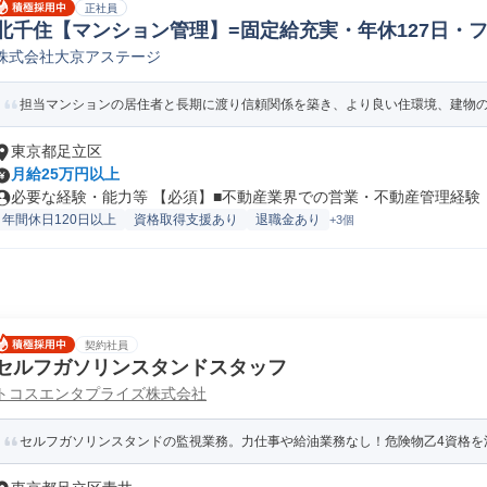
正社員
北千住【マンション管理】=固定給充実・年休127日・
株式会社大京アステージ
不動産マンション管理員
担当マンションの居住者と長期に渡り信頼関係を築き、より良い住環境、建物の資
東京都足立区
月給25万円以上
必要な経験・能力等 【必須】■不動産業界での営業・不動産管理経験 【
年間休日120日以上
資格取得支援あり
退職金あり
+3個
契約社員
セルフガソリンスタンドスタッフ
トコスエンタプライズ株式会社
セルフガソリンスタンドの監視業務。力仕事や給油業務なし！危険物乙4資格を