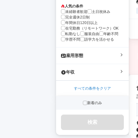
人気の条件
未経験者歓迎
土日祝休み
完全週休2日制
年間休日120日以上
在宅勤務（リモートワーク）OK
転勤なし
服装自由
年齢不問
学歴不問
語学力を活かせる
雇用形態
年収
すべての条件をクリア
新着のみ
検索