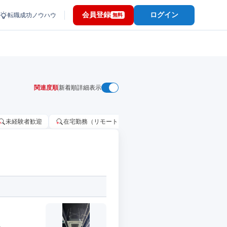
会員登録
ログイン
転職成功ノウハウ
無料
関連度順
新着順
詳細表示
未経験者歓迎
在宅勤務（リモートワーク）OK
家賃補助・住宅手当