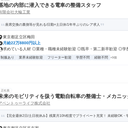
基地の内部に潜入できる電車の整備スタッフ
有限会社大輪工業
座席交換の裏側等が見れる/日勤×土日休/1年半ぶりのレア求人
東京都足立区梅田
月給22万8800円以上
求めている人材 ◎業種・職種未経験歓迎 ◎既卒・第二新卒歓迎 ◎学歴・
制服あり
業界未経験歓迎
フリーター歓迎
学歴不問
経験不問
+9個
正社員
未来のモビリティを扱う電動自転車の整備士・メカニッ
アベントゥーライフ株式会社
【完全週休2日/土日祝休み】残業月10h程度でプライベート充実！ 未経験OK・学