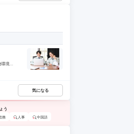
境...
気になる
ょう
総務
人事
中国語