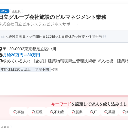
NEW
正社員
日立グループ会社施設のビルマネジメント業務
株式会社日立ビルシステムビジネスサポート
＜経験者募集＞✨年間休日126日✨土日祝休み✨家族・住宅手当
〒120-0002東京都足立区中川
月給26万円～30万円
求めている人材 【必須】建築物環境衛生管理技術者 ※入社後、建築物環
年間休日120日以上
学歴不問
+7個
キーワード
を設定して求人を絞り込みまし
事務
経理
不動産
営業
IT
英語
正社員