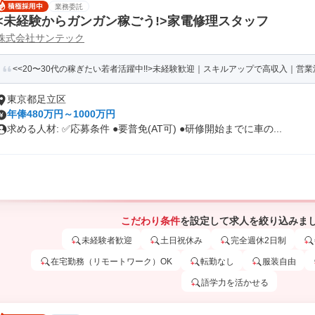
業務委託
<未経験からガンガン稼ごう!>家電修理スタッフ
株式会社サンテック
<<20〜30代の稼ぎたい若者活躍中!!>未経験歓迎｜スキルアップで高収入｜営業活
東京都足立区
年俸480万円～1000万円
求める人材: ✅️応募条件 ●要普免(AT可) ●研修開始までに車の...
こだわり条件
を設定して求人を絞り込みま
未経験者歓迎
土日祝休み
完全週休2日制
在宅勤務（リモートワーク）OK
転勤なし
服装自由
語学力を活かせる