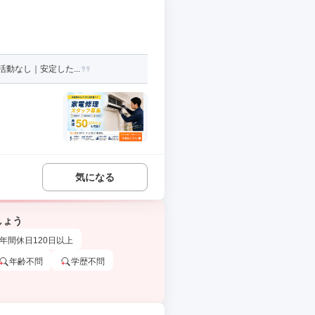
動なし｜安定した...
気になる
しょう
年間休日120日以上
年齢不問
学歴不問