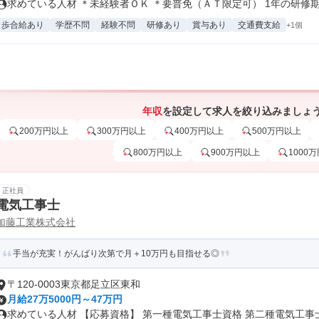
求めている人材 ＊未経験者ＯＫ ＊要普免（ＡＴ限定可） 1年の研修期.
歩合給あり
学歴不問
経験不問
研修あり
賞与あり
交通費支給
+1個
年収
を設定して求人を絞り込みましょ
200万円以上
300万円以上
400万円以上
500万円以上
800万円以上
900万円以上
1000
正社員
電気工事士
加藤工業株式会社
手当が充実！がんばり次第で月＋10万円も目指せる◎
〒120-0003東京都足立区東和
月給27万5000円～47万円
求めている人材 【応募資格】 第一種電気工事士資格 第二種電気工事士資