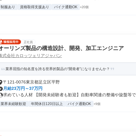
制服あり
資格取得支援あり
バイク通勤OK
+20個
正社員
オーリンズ製品の構造設計、開発、加工エンジニア
株式会社カロッツェリアジャパン
業界屈指の知名度を誇る世界的製品の“開発者”になりませんか？
〒121-0076東京都足立区平野
月給23万円～37万円
求めている人材 【開発未経験者も歓迎】自動車関連の整備や旋盤等で加
業界未経験歓迎
年間休日120日以上
バイク通勤OK
+9個