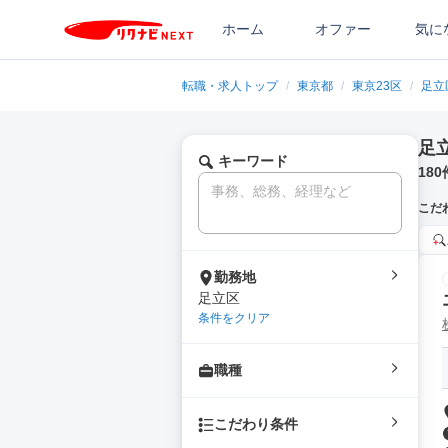
ホーム
オファー
気に
転職・求人トップ
/
東京都
/
東京23区
/
足立
足
キーワード
180
こだ
勤務地
足立区
条件をクリア
職種
こだわり条件