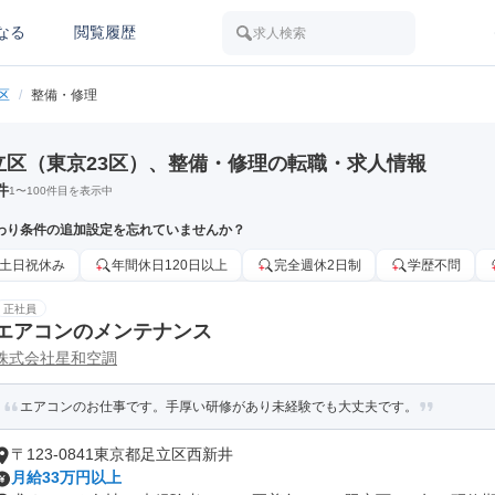
なる
閲覧履歴
求人検索
区
/
整備・修理
立区（東京23区）、整備・修理の転職・求人情報
件
1
〜
100
件目を表示中
わり条件の追加設定を忘れていませんか？
土日祝休み
年間休日120日以上
完全週休2日制
学歴不問
正社員
エアコンのメンテナンス
株式会社星和空調
エアコンのお仕事です。手厚い研修があり未経験でも大丈夫です。
〒123-0841東京都足立区西新井
月給33万円以上