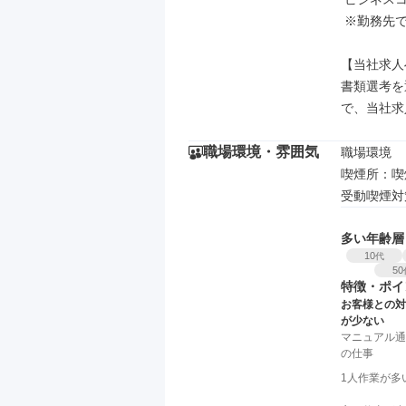
 ※勤務先でのコミュニケーションは日本語で行います。

【当社求人
書類選考を
で、当社求
職場環境・雰囲気
職場環境

喫煙所：喫
受動喫煙対
多い年齢層
10
代
50
特徴・ポイ
お客様との対
が少ない
マニュアル通
の仕事
1人作業が多