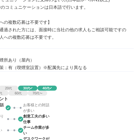
への複数応募は不要です】

通過された方には、面接時に当社の他の求人もご相談可能ですの
人への複数応募は不要です。
煙所あり（屋内）

策：有（喫煙室設置）※配属先により異なる
20
30
40
代
代
代
60
70
代
代
代〜
ント
話
お客様との対話
が多い
り
創意工夫の多い
仕事
チーム作業が多
い
い
デスクワークが