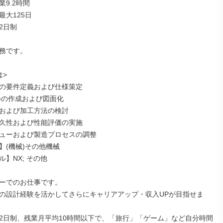
9.2時間

大125日

日制

務です。

>

の要件定義および仕様策定

ルの作成および図面化

および加工方法の検討

久性および性能評価の実施

ューおよび製造プロセスの調整

(機械)その他機械

】NX; その他

ーでのお仕事です。

の設計経験を活かしてさらにキャリアアップ・収入UPが目指せま
2日制、残業月平均10時間以下で、「旅行」「ゲーム」など自分時間