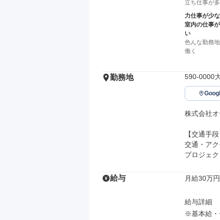
立ち仕事が多
力仕事が少な
室内の仕事が
い
色んな勤務地
働く
590-00
勤務地
Goo
株式会社オ
【交通手段】
交通・アク
プロジェク
給与
月給30万円
給与詳細

※基本給・