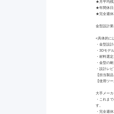
★月平均残業
★年間休日最
★完全週休2
金型設計業
<具体的には
・金型設計
・3Dモデ
・材料選定
・金型の耐
・設計レビ
【担当製品】
【使用ツール
大手メーカ
・これまで
す。

・完全週休