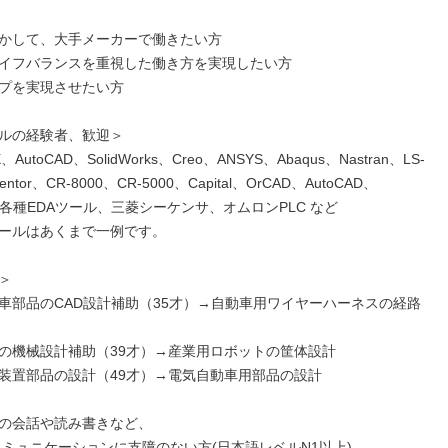
かして、大手メーカーで働きたい方

イフバランスを重視した働き方を実現したい方

プを実現させたい方

ルの経験者、歓迎＞

、AutoCAD、SolidWorks、Creo、ANSYS、Abaqus、Nastran、LS-
entor、CR-8000、CR-5000、Capital、OrCAD、AutoCAD、
ical、各種EDAツール、三菱シーケンサ、オムロンPLC など

ールはあくまで一例です。



車部品のCAD設計補助（35才）→自動車用ワイヤーハーネスの経路
の機械設計補助（39才）→産業用ロボットの筐体設計

装置部品の設計（49才）→電気自動車用部品の設計

の会話や読み書きなど、
