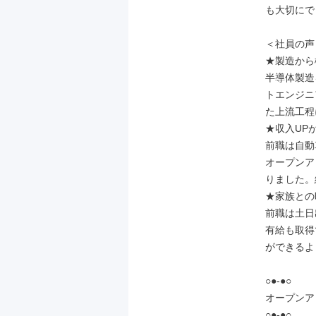
も大切にで
＜社員の声＞
★製造から
半導体製造
トエンジニ
た上流工程
★収入UP
前職は自動
オープンア
りました。
★家族との
前職は土日
有給も取得
ができるよ
○●-●○

オープンア
○●-●○
