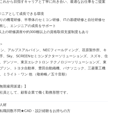
これから目指すキャリアと丁寧に向き合い、最適なお仕事をご提案

ジニアとして成長できる環境

りの機電研修、半導体のセミコン研修、ITの基礎研修と自社研修セ
有し、エンジニアの成長をサポート

0種以上の研修講座や約300種以上の資格取得支援制度もあり



イシン、アルプスアルパイン、NECフィールディング、荏原製作所、キ
手、Sky、SCREENセミコンダクターソリューションズ、スズキ、住
、デンソー、東京エレクトロン テクノロジーソリューションズ、東
プソン、トヨタ自動車、豊田自動織機、パナソニック、三菱重工機
、ミライト・ワン 他 （敬称略／五十音順）

無期雇用派遣）】

社員として、顧客企業で働く勤務形態です。
人材

転職回数不問★CAD・設計経験をお持ちの方
