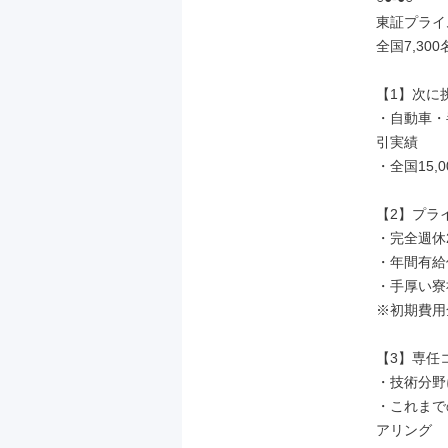
東証プライ
全国7,3
【1】次に
・自動車・
引実績

・全国15
【2】プラ
・完全週休2
・年間有給休
・手厚い寮
※初期費用
【3】専任
・技術分野
・これまで
アリング
