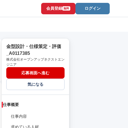
会員登録
ログイン
無料
金型設計・仕様策定・評価
_A0117385
株式会社オープンアップネクストエン
ジニア
応募画面へ進む
気になる
仕事概要
仕事内容
求めている人材