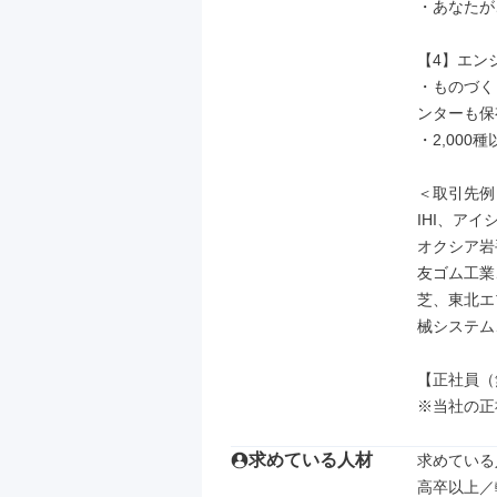
・あなたが
【4】エン
・ものづく
ンターも保
・2,00
＜取引先例＞
IHI、ア
オクシア岩
友ゴム工業
芝、東北エ
械システム
【正社員（
※当社の正
求めている人材
求めている
高卒以上／