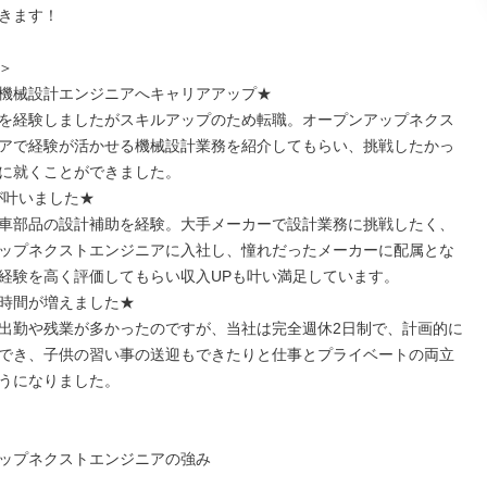
きます！



機械設計エンジニアへキャリアアップ★

を経験しましたがスキルアップのため転職。オープンアップネクス
アで経験が活かせる機械設計業務を紹介してもらい、挑戦したかっ
に就くことができました。

が叶いました★

車部品の設計補助を経験。大手メーカーで設計業務に挑戦したく、
ップネクストエンジニアに入社し、憧れだったメーカーに配属とな
経験を高く評価してもらい収入UPも叶い満足しています。

時間が増えました★

出勤や残業が多かったのですが、当社は完全週休2日制で、計画的に
でき、子供の習い事の送迎もできたりと仕事とプライベートの両立
うになりました。

ップネクストエンジニアの強み
