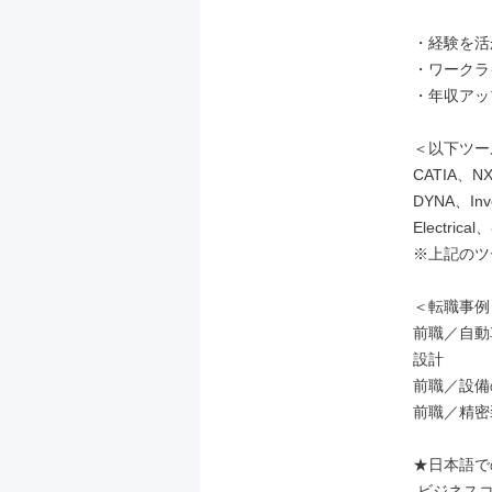
・経験を活
・ワークラ
・年収アッ
＜以下ツー
CATIA、NX
DYNA、Inv
Electr
※上記のツ
＜転職事例＞
前職／自動
設計

前職／設備
前職／精密
★日本語で
 ビジネスコミュニケーションに支障のない方(日本語レベルN1以上)
