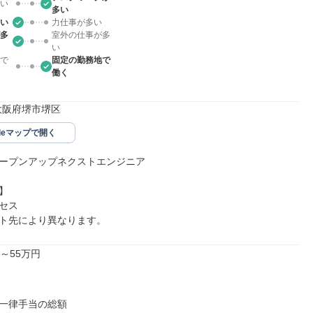
い
多い
い
力仕事が多い
多
室外の仕事が多
い
で
固定の勤務地で
働く
00大阪府堺市堺区
gleマップで開く
ープンアップネクストエンジニア



セス

ト先により異なります。
～55万円

一律手当の総額
