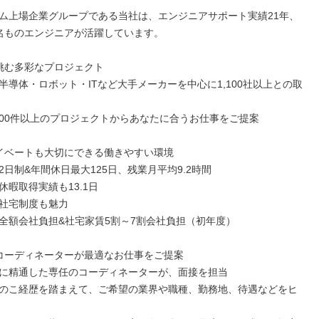
ム上場企業グループである当社は、エンジニアサポート実績21年、
00名ものエンジニアが活躍しています。

挑む多彩なプロジェクト

半導体・ロボット・ITなど大手メーカーを中心に1,100社以上との取
,000件以上のプロジェクトからあなたに合うお仕事をご提案

イベートも大切にできる働きやすい環境

日制&年間休日最大125日、残業月平均9.2時間

暇取得実績も13.1日

社宅制度も魅力

全額会社負担&社宅家賃5割～7割会社負担（初年度）

コーディネーターが最適なお仕事をご提案

に精通した専任のコーディネーターが、面接を担当

のこ経歴を踏まえて、ご希望の業界や職種、勤務地、待遇などをヒ