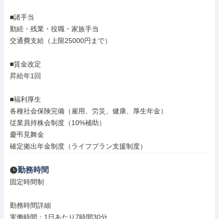
■諸手当

勤続・残業・役職・家族手当

交通費支給（上限25000円まで）

■賃金改定

昇給年1回

■福利厚生

各種社会保険完備（雇用、労災、健康、厚生年金）

従業員持株会制度（10%補助）

慶弔見舞金

確定拠出年金制度（ライフプラン支援制度）
勤務時間
固定時間制

勤務時間詳細

実働時間：1日あたり7時間30分
