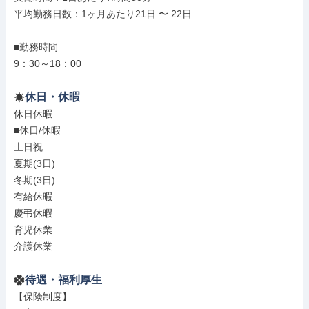
平均勤務日数：1ヶ月あたり21日 〜 22日

■勤務時間

9：30～18：00
休日・休暇
休日休暇

■休日/休暇

土日祝

夏期(3日)

冬期(3日)

有給休暇

慶弔休暇

育児休業

介護休業
待遇・福利厚生
【保険制度】
