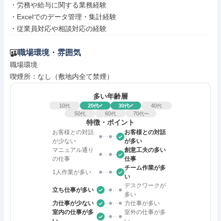
・労務や給与に関する業務経験

・Excelでのデータ管理・集計経験

・従業員対応や相談対応の経験
職場環境・雰囲気
職場環境

喫煙所：なし（敷地内全て禁煙）
多い年齢層
10
20
30
40
代
代
代
代
50
60
70
代
代
代〜
特徴・ポイント
お客様との対話
お客様との対話
が少ない
が多い
マニュアル通り
創意工夫の多い
の仕事
仕事
チーム作業が多
1人作業が多い
い
デスクワークが
立ち仕事が多い
多い
力仕事が少ない
力仕事が多い
室内の仕事が多
室外の仕事が多