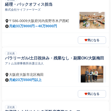
経理・バックオフィス担当
株式会社ケイファーマーズ
〒586-0009大阪府河内長野市木戸西町
月給33万9000円～40万9000円
気になる
正社員
パラリーガル/土日祝休み・残業なし・副業OK/大阪梅田
アトム法律事務所弁護士法人
大阪府大阪市北区梅田
月給23万5500円以上
気になる
正社員