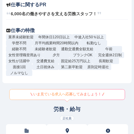
仕事に関するPR
6,000名の働きやすさを支える労務スタッフ！
仕事の特徴
業界未経験歓迎
年間休日120日以上
中途入社50％以上
学歴不問
月平均残業時間20時間以内
転勤なし
経験不問
未経験者歓迎
通勤交通費全額支給
午前
女性管理職登用あり
夕方
ブランクOK
完全週休2日制
女性が活躍中
交通費支給
固定給25万円以上
長期歓迎
面接1回
土日祝休み
第二新卒歓迎
原則定時退社
ノルマなし
いま見ている求人へ応募してみましょう！
労務・給与
正社員