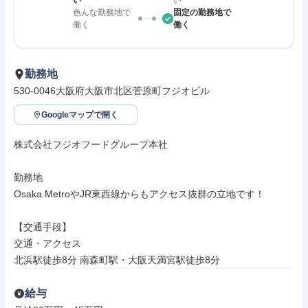
い
い
色んな勤務地で
固定の勤務地で
働く
働く
勤務地
530-0046大阪府大阪市北区菅原町フジオビル
Googleマップで開く
株式会社フジオフードグループ本社

勤務地

Osaka MetroやJR東西線からもアクセス抜群の立地です！

【交通手段】

交通・アクセス

北浜駅徒歩8分 南森町駅・大阪天満宮駅徒歩8分
給与