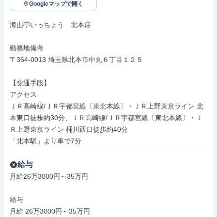
Googleマップで開く
海山亭いっちょう　北本店

勤務地備考

〒364-0013 埼玉県北本市中丸６丁目１２５

【交通手段】

アクセス

ＪＲ高崎線/ＪＲ宇都宮線〔東北本線〕・ＪＲ上野東京ライン 北
本東口徒歩約30分、ＪＲ高崎線/ＪＲ宇都宮線〔東北本線〕・Ｊ
Ｒ上野東京ライン 桶川西口徒歩約40分

「北本駅」より車で7分
給与
月給26万3000円～35万円

給与

月給 26万3000円～35万円
