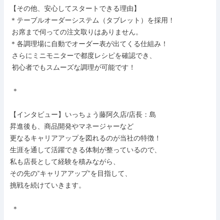
【その他、安心してスタートできる理由】

＊テーブルオーダーシステム（タブレット）を採用！

 お席まで伺っての注文取りはありません。

＊各調理場に自動でオーダー表が出てくる仕組み！

 さらにミニモニターで都度レシピを確認でき、

 初心者でもスムーズな調理が可能です！

 ＊

【インタビュー】いっちょう藤阿久店/店長：島

昇進後も、商品開発やマネージャーなど

更なるキャリアアップを図れるのが当社の特徴！

生涯を通して活躍できる体制が整っているので、

私も店長として経験を積みながら、

その先の”キャリアアップ”を目指して、

挑戦を続けていきます。

 ＊
