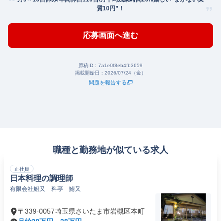
質10円”！
応募画面へ進む
原稿ID：
7a1e0f8eb4fb3659
掲載開始日：
2026/07/24（金）
問題を報告する
職種と勤務地が似ている求人
正社員
日本料理の調理師
有限会社鮒又 料亭 鮒又
〒339-0057埼玉県さいたま市岩槻区本町