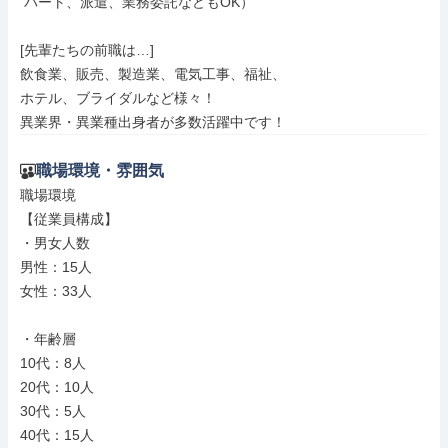
 パート、派遣、業務委託などもOK）

[先輩たちの前職は…]

飲食業、販売、製造業、電気工事、福祉、

ホテル、ブライダルなど様々！

異業界・異業種出身者が多数活躍中です！
職場環境・雰囲気
職場環境

【従業員構成】

・男女人数

男性：15人

女性：33人

・年齢層

10代：8人

20代：10人

30代：5人

40代：15人
