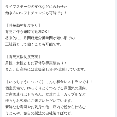
ライフステージの変化などに合わせた

働き方のシフトチェンジも可能です！

【時短勤務制度あり】

育児に伴う短時間勤務OK！

将来的に、月間所定労働時間が短い形での

正社員として働くことも可能です。

【育児支援制度充実】

男性・女性ともに育休取得実績あり！

また、出産時には支援金1万円を支給しています。

【いっちょうについて】こんな和食レストランです！

個室完備で、ゆっくりとくつろげる雰囲気の店内。

ご家族連れはもちろん、友達同士・カップルなど

様々なお客様にご来店いただいています。

新鮮なお寿司やお刺身の他、店内で粉から仕込む

うどんや、独自の製法の自社製そばなど、
