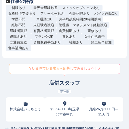
仕事の特徴
制服あり
業界未経験歓迎
ストックオプションあり
資格取得支援あり
フリーター歓迎
介護休暇あり
バイク通勤OK
学歴不問
車通勤OK
月平均残業時間20時間以内
経験不問
未経験者歓迎
管理職・マネジメント経験歓迎
経験者歓迎
有資格者歓迎
食費補助あり
研修あり
退職金あり
ブランクOK
育休あり
女性が活躍中
交通費支給
資格取得手当あり
社割あり
第二新卒歓迎
食事補助あり
いま見ている求人へ応募してみましょう！
店舗スタッフ
正社員
株式会社いっちょう
〒364-0013埼玉県
月給26万3000円～
北本市中丸
35万円
月9～10日休み/年間休日110日/月平均残業時間20h/嬉しい“まかない実