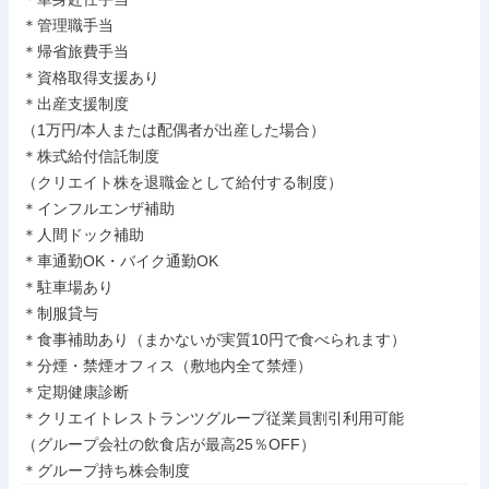
＊管理職手当

＊帰省旅費手当

＊資格取得支援あり

＊出産支援制度

（1万円/本人または配偶者が出産した場合）

＊株式給付信託制度

（クリエイト株を退職金として給付する制度）

＊インフルエンザ補助

＊人間ドック補助

＊車通勤OK・バイク通勤OK

＊駐車場あり

＊制服貸与

＊食事補助あり（まかないが実質10円で食べられます）

＊分煙・禁煙オフィス（敷地内全て禁煙）

＊定期健康診断

＊クリエイトレストランツグループ従業員割引利用可能

（グループ会社の飲食店が最高25％OFF）

＊グループ持ち株会制度