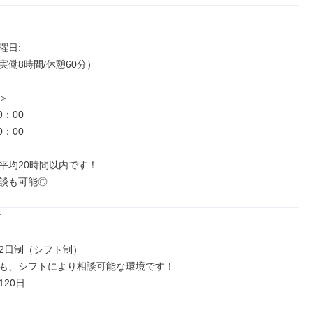
日: 

働8時間/休憩60分）



：00

：00

平均20時間以内です！

談も可能◎


2日制（シフト制）

も、シフトにより相談可能な環境です！

20日
