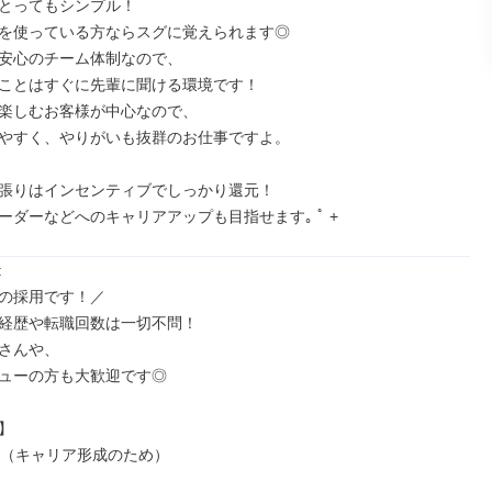
とってもシンプル！

を使っている方ならスグに覚えられます◎

安心のチーム体制なので、

ことはすぐに先輩に聞ける環境です！

楽しむお客様が中心なので、

やすく、やりがいも抜群のお仕事ですよ。

張りはインセンティブでしっかり還元！

ーダーなどへのキャリアアップも目指せます｡ ﾟ +


の採用です！／

経歴や転職回数は一切不問！

さんや、

ューの方も大歓迎です◎



満（キャリア形成のため）
