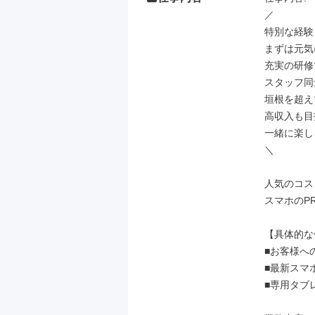
／

特別な経験
まずは元気
充実の研修
スタッフ同
垣根を超え
高収入も目
一緒に楽し
＼

人気のコス
スマホのP
【具体的な
■お客様へ
■最新スマ
■専用タブ