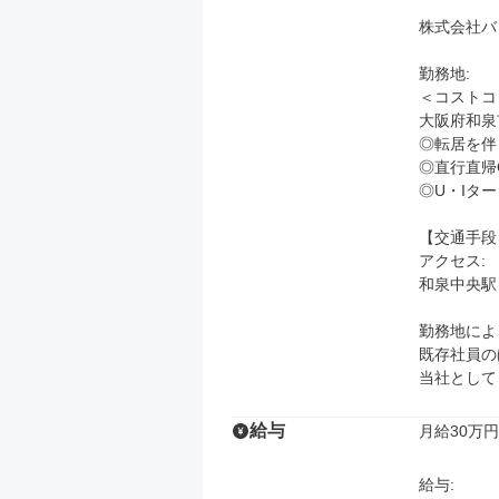
株式会社バ
勤務地: 

＜コストコ
大阪府和泉市
◎転居を伴
◎直行直帰O
◎U・Iター
【交通手段】
アクセス: 

和泉中央駅

勤務地によ
既存社員の
当社として
給与
月給30万円
給与: 
