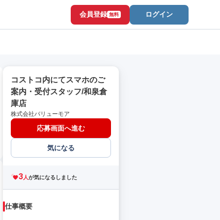
会員登録
ログイン
無料
コストコ内にてスマホのご
案内・受付スタッフ/和泉倉
庫店
株式会社バリューモア
応募画面へ進む
気になる
3
人
が気になるしました
仕事概要