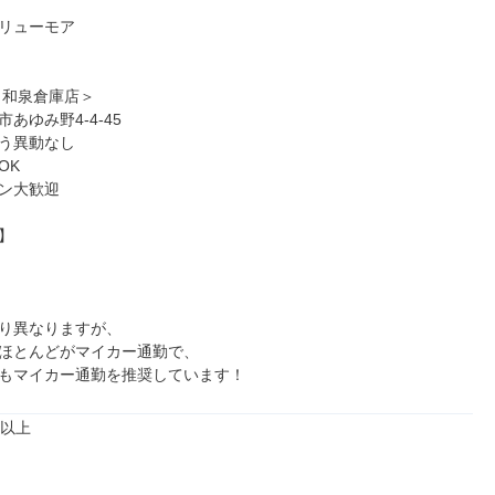
リューモア

 和泉倉庫店＞

あゆみ野4-4-45

う異動なし

K

ン大歓迎



り異なりますが、

ほとんどがマイカー通勤で、

もマイカー通勤を推奨しています！
以上
