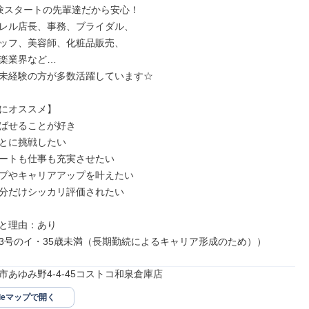
験スタートの先輩達だから安心！

レル店長、事務、ブライダル、

ッフ、美容師、化粧品販売、

楽業界など…

未経験の方が多数活躍しています☆

にオススメ】

ばせることが好き

とに挑戦したい

ートも仕事も充実させたい

プやキャリアアップを叶えたい

分だけシッカリ評価されたい

と理由：あり

3号のイ・35歳未満（長期勤続によるキャリア形成のため））
市あゆみ野4-4-45コストコ和泉倉庫店
gleマップで開く