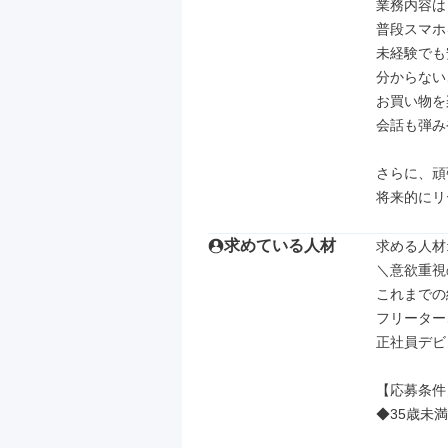
業務内容は
普段スマホ
未経験でも
分からない
お買い物を
会話も弾み
さらに、頑
将来的にリ
求めている人材
求める人材: 
＼意欲重視
これまでの
フリーター
正社員デビ
【応募条件】
◆35歳未