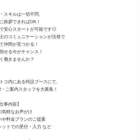
・スキルは一切不問、

に挨拶できればOK！

で安心スタートが可能です◎

士のコミュニケーションが活発で

て仲間が見つかる！

指せる今がチャンス！

く働きませんか？

トコ内にある特設ブースにて、

R・ご案内スタッフを大募集！

仕事内容】

の気軽なお声がけ

ホや料金プランのご提案

レットでの受付・入力 など
